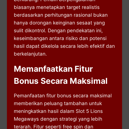
biasanya menetapkan target realistis
berdasarkan perhitungan rasional bukan
hanya dorongan keinginan sesaat yang
sulit dikontrol. Dengan pendekatan ini,
keseimbangan antara risiko dan potensi
hasil dapat dikelola secara lebih efektif dan
berkelanjutan.
Memanfaatkan Fitur
Bonus Secara Maksimal
Pemanfaatan fitur bonus secara maksimal
memberikan peluang tambahan untuk
meningkatkan hasil dalam Slot 5 Lions
Megaways dengan strategi yang lebih
terarah. Fitur seperti free spin dan