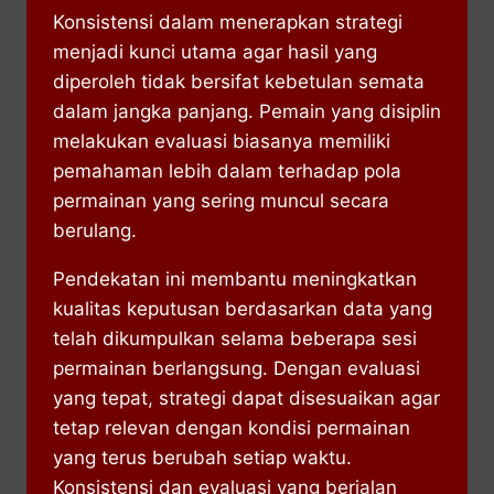
Konsistensi dalam menerapkan strategi
menjadi kunci utama agar hasil yang
diperoleh tidak bersifat kebetulan semata
dalam jangka panjang. Pemain yang disiplin
melakukan evaluasi biasanya memiliki
pemahaman lebih dalam terhadap pola
permainan yang sering muncul secara
berulang.
Pendekatan ini membantu meningkatkan
kualitas keputusan berdasarkan data yang
telah dikumpulkan selama beberapa sesi
permainan berlangsung. Dengan evaluasi
yang tepat, strategi dapat disesuaikan agar
tetap relevan dengan kondisi permainan
yang terus berubah setiap waktu.
Konsistensi dan evaluasi yang berjalan