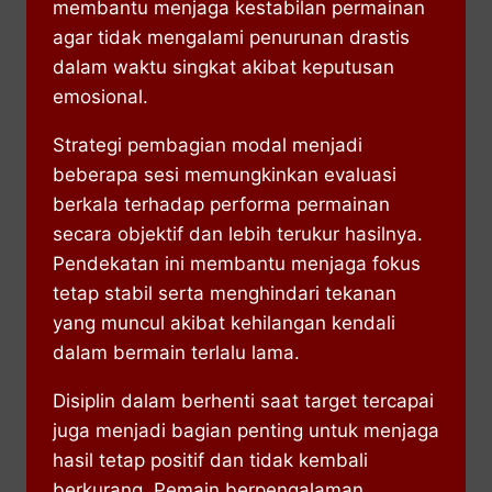
membantu menjaga kestabilan permainan
agar tidak mengalami penurunan drastis
dalam waktu singkat akibat keputusan
emosional.
Strategi pembagian modal menjadi
beberapa sesi memungkinkan evaluasi
berkala terhadap performa permainan
secara objektif dan lebih terukur hasilnya.
Pendekatan ini membantu menjaga fokus
tetap stabil serta menghindari tekanan
yang muncul akibat kehilangan kendali
dalam bermain terlalu lama.
Disiplin dalam berhenti saat target tercapai
juga menjadi bagian penting untuk menjaga
hasil tetap positif dan tidak kembali
berkurang. Pemain berpengalaman