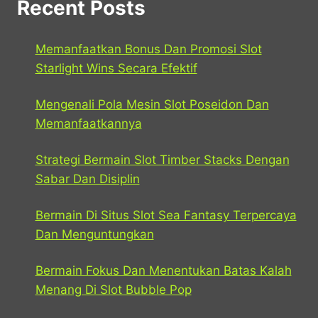
Recent Posts
Memanfaatkan Bonus Dan Promosi Slot
Starlight Wins Secara Efektif
Mengenali Pola Mesin Slot Poseidon Dan
Memanfaatkannya
Strategi Bermain Slot Timber Stacks Dengan
Sabar Dan Disiplin
Bermain Di Situs Slot Sea Fantasy Terpercaya
Dan Menguntungkan
Bermain Fokus Dan Menentukan Batas Kalah
Menang Di Slot Bubble Pop