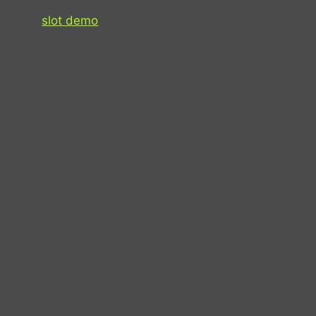
slot demo