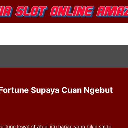
enang di Slot Tundra’s Fortu
’s Fortune Supaya Cuan Ngebut
tune lewat strategi jitu harian yang bikin saldo