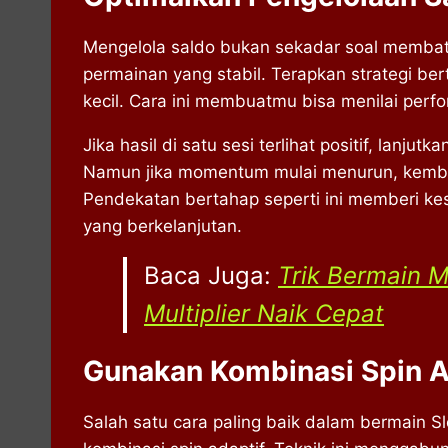
Mengelola saldo bukan sekadar soal membata
permainan yang stabil. Terapkan strategi b
kecil. Cara ini membuatmu bisa menilai perfo
Jika hasil di satu sesi terlihat positif, lanj
Namun jika momentum mulai menurun, kembali
Pendekatan bertahap seperti ini memberi ke
yang berkelanjutan.
Baca Juga:
Trik Bermain M
Multiplier Naik Cepat
Gunakan Kombinasi Spin Ad
Salah satu cara paling baik dalam bermain S