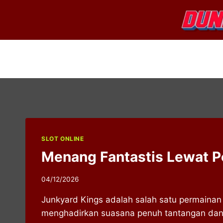
Skip
to
content
Mena
SLOT ONLINE
Menang Fantastis Lewat P
04/12/2026
Junkyard Kings adalah salah satu permainan 
menghadirkan suasana penuh tantangan dan