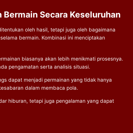
 Bermain Secara Keseluruhan
tentukan oleh hasil, tetapi juga oleh bagaimana
 selama bermain. Kombinasi ini menciptakan
mainan biasanya akan lebih menikmati prosesnya.
da pengamatan serta analisis situasi.
ngs dapat menjadi permainan yang tidak hanya
n kesabaran dalam membaca pola.
adar hiburan, tetapi juga pengalaman yang dapat