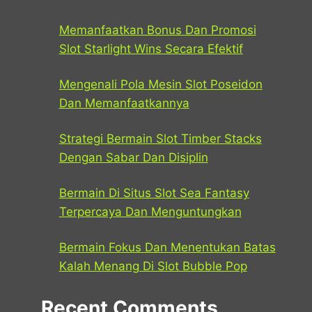
Memanfaatkan Bonus Dan Promosi
Slot Starlight Wins Secara Efektif
Mengenali Pola Mesin Slot Poseidon
Dan Memanfaatkannya
Strategi Bermain Slot Timber Stacks
Dengan Sabar Dan Disiplin
Bermain Di Situs Slot Sea Fantasy
Terpercaya Dan Menguntungkan
Bermain Fokus Dan Menentukan Batas
Kalah Menang Di Slot Bubble Pop
Recent Comments