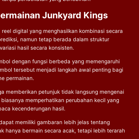
ermainan Junkyard Kings
reel digital yang menghasilkan kombinasi secara
iprediksi, namun tetap berada dalam struktur
riasi hasil secara konsisten.
simbol dengan fungsi berbeda yang memengaruhi
bol tersebut menjadi langkah awal penting bagi
me permainan.
juga memberikan petunjuk tidak langsung mengenai
i biasanya memperhatikan perubahan kecil yang
baca kecenderungan hasil.
apat memiliki gambaran lebih jelas tentang
k hanya bermain secara acak, tetapi lebih terarah