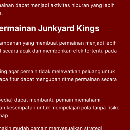
ainan dapat menjadi aktivitas hiburan yang lebih
a.
Permainan Junkyard Kings
 tambahan yang membuat permainan menjadi lebih
cul secara acak dan memberikan efek tertentu pada
ting agar pemain tidak melewatkan peluang untuk
pa fitur dapat mengubah ritme permainan secara
tersedia) dapat membantu pemain memahami
an kesempatan untuk mempelajari pola tanpa risiko
hap.
makin mudah pemain menyesuaikan strategi