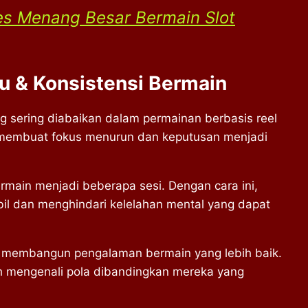
ses Menang Besar Bermain Slot
u & Konsistensi Bermain
g sering diabaikan dalam permainan berbasis reel
t membuat fokus menurun dan keputusan menjadi
rmain menjadi beberapa sesi. Dengan cara ini,
bil dan menghindari kelelahan mental yang dapat
am membangun pengalaman bermain yang lebih baik.
h mengenali pola dibandingkan mereka yang