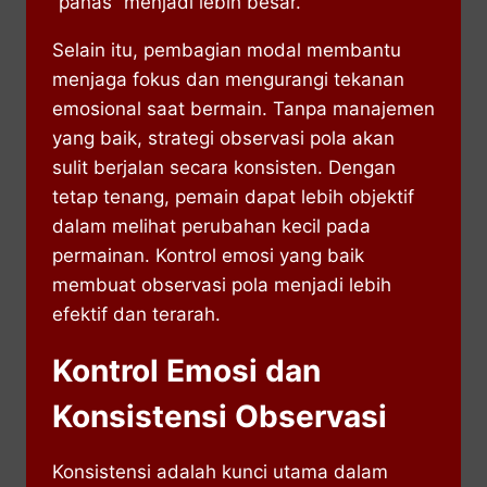
“panas” menjadi lebih besar.
Selain itu, pembagian modal membantu
menjaga fokus dan mengurangi tekanan
emosional saat bermain. Tanpa manajemen
yang baik, strategi observasi pola akan
sulit berjalan secara konsisten. Dengan
tetap tenang, pemain dapat lebih objektif
dalam melihat perubahan kecil pada
permainan. Kontrol emosi yang baik
membuat observasi pola menjadi lebih
efektif dan terarah.
Kontrol Emosi dan
Konsistensi Observasi
Konsistensi adalah kunci utama dalam