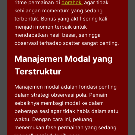
ritme permainan di
dorahoki
agar tidak
kehilangan momentum yang sedang
terbentuk. Bonus yang aktif sering kali
menjadi momen terbaik untuk
mendapatkan hasil besar, sehingga
observasi terhadap scatter sangat penting.
Manajemen Modal yang
Terstruktur
Manajemen modal adalah fondasi penting
dalam strategi observasi pola. Pemain
sebaiknya membagi modal ke dalam
beberapa sesi agar tidak habis dalam satu
waktu. Dengan cara ini, peluang
menemukan fase permainan yang sedang