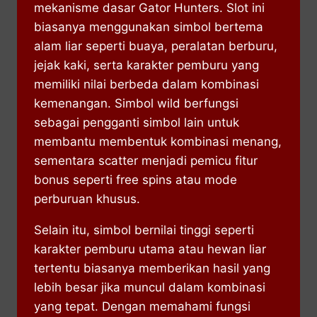
mekanisme dasar Gator Hunters. Slot ini
biasanya menggunakan simbol bertema
alam liar seperti buaya, peralatan berburu,
jejak kaki, serta karakter pemburu yang
memiliki nilai berbeda dalam kombinasi
kemenangan. Simbol wild berfungsi
sebagai pengganti simbol lain untuk
membantu membentuk kombinasi menang,
sementara scatter menjadi pemicu fitur
bonus seperti free spins atau mode
perburuan khusus.
Selain itu, simbol bernilai tinggi seperti
karakter pemburu utama atau hewan liar
tertentu biasanya memberikan hasil yang
lebih besar jika muncul dalam kombinasi
yang tepat. Dengan memahami fungsi