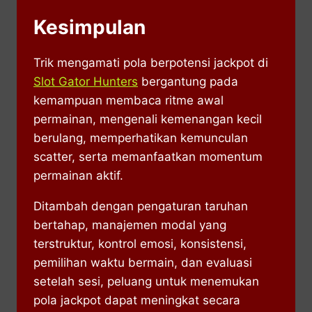
Kesimpulan
Trik mengamati pola berpotensi jackpot di
Slot Gator Hunters
bergantung pada
kemampuan membaca ritme awal
permainan, mengenali kemenangan kecil
berulang, memperhatikan kemunculan
scatter, serta memanfaatkan momentum
permainan aktif.
Ditambah dengan pengaturan taruhan
bertahap, manajemen modal yang
terstruktur, kontrol emosi, konsistensi,
pemilihan waktu bermain, dan evaluasi
setelah sesi, peluang untuk menemukan
pola jackpot dapat meningkat secara