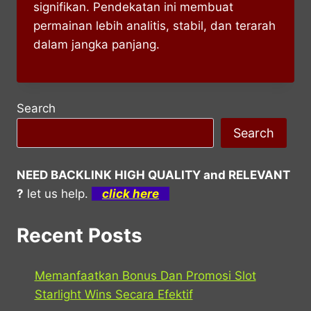
signifikan. Pendekatan ini membuat
permainan lebih analitis, stabil, dan terarah
dalam jangka panjang.
Search
Search
NEED BACKLINK HIGH QUALITY and RELEVANT
?
let us help.
click here
Recent Posts
Memanfaatkan Bonus Dan Promosi Slot
Starlight Wins Secara Efektif