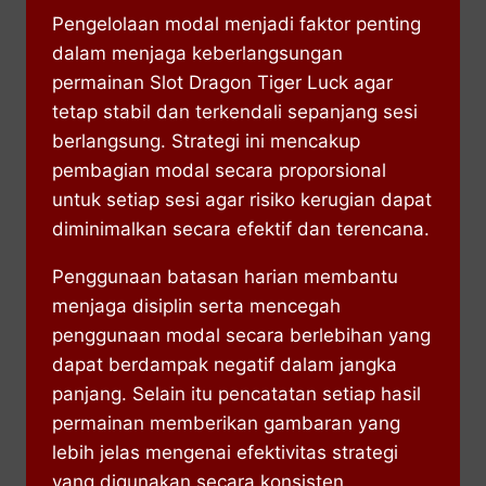
Pengelolaan modal menjadi faktor penting
dalam menjaga keberlangsungan
permainan Slot Dragon Tiger Luck agar
tetap stabil dan terkendali sepanjang sesi
berlangsung. Strategi ini mencakup
pembagian modal secara proporsional
untuk setiap sesi agar risiko kerugian dapat
diminimalkan secara efektif dan terencana.
Penggunaan batasan harian membantu
menjaga disiplin serta mencegah
penggunaan modal secara berlebihan yang
dapat berdampak negatif dalam jangka
panjang. Selain itu pencatatan setiap hasil
permainan memberikan gambaran yang
lebih jelas mengenai efektivitas strategi
yang digunakan secara konsisten.