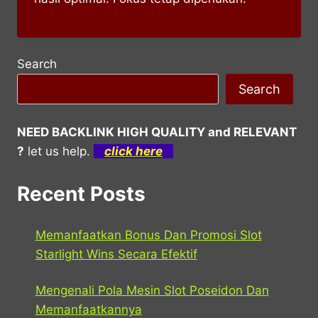
Search
Search
NEED BACKLINK HIGH QUALITY and RELEVANT
?
let us help.
click here
Recent Posts
Memanfaatkan Bonus Dan Promosi Slot
Starlight Wins Secara Efektif
Mengenali Pola Mesin Slot Poseidon Dan
Memanfaatkannya