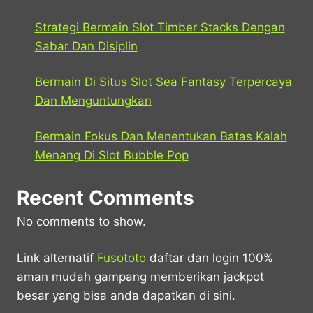
Strategi Bermain Slot Timber Stacks Dengan
Sabar Dan Disiplin
Bermain Di Situs Slot Sea Fantasy Terpercaya
Dan Menguntungkan
Bermain Fokus Dan Menentukan Batas Kalah
Menang Di Slot Bubble Pop
Recent Comments
No comments to show.
Link alternatif
Fusototo
daftar dan login 100%
aman mudah gampang memberikan jackpot
besar yang bisa anda dapatkan di sini.