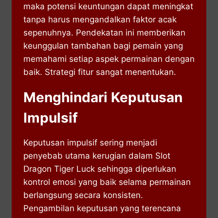
maka potensi keuntungan dapat meningkat
tanpa harus mengandalkan faktor acak
sepenuhnya. Pendekatan ini memberikan
keunggulan tambahan bagi pemain yang
memahami setiap aspek permainan dengan
baik. Strategi fitur sangat menentukan.
Menghindari Keputusan
Impulsif
Keputusan impulsif sering menjadi
penyebab utama kerugian dalam Slot
Dragon Tiger Luck sehingga diperlukan
kontrol emosi yang baik selama permainan
berlangsung secara konsisten.
Pengambilan keputusan yang terencana