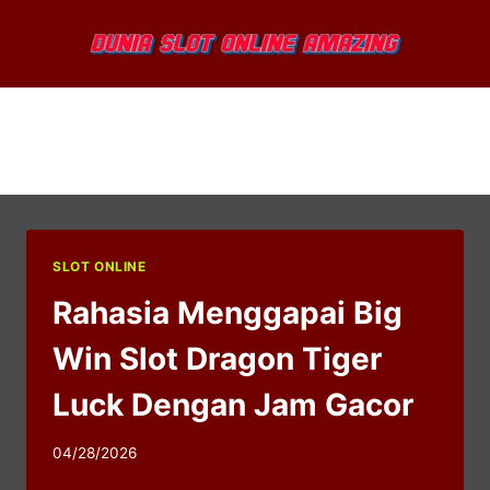
Skip
to
content
Menggapai Big Win Slot
Dragon Tiger Luck
SLOT ONLINE
Rahasia Menggapai Big
Win Slot Dragon Tiger
Luck Dengan Jam Gacor
04/28/2026