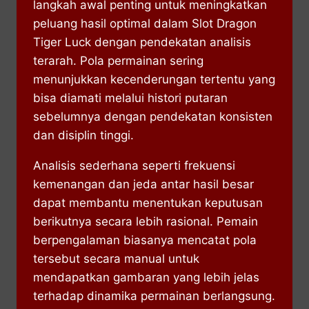
langkah awal penting untuk meningkatkan
peluang hasil optimal dalam Slot Dragon
Tiger Luck dengan pendekatan analisis
terarah. Pola permainan sering
menunjukkan kecenderungan tertentu yang
bisa diamati melalui histori putaran
sebelumnya dengan pendekatan konsisten
dan disiplin tinggi.
Analisis sederhana seperti frekuensi
kemenangan dan jeda antar hasil besar
dapat membantu menentukan keputusan
berikutnya secara lebih rasional. Pemain
berpengalaman biasanya mencatat pola
tersebut secara manual untuk
mendapatkan gambaran yang lebih jelas
terhadap dinamika permainan berlangsung.