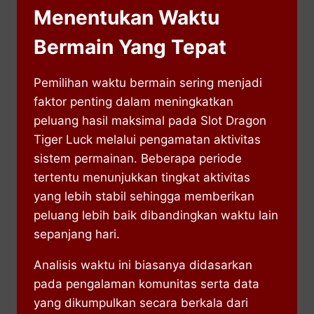
Menentukan Waktu
Bermain Yang Tepat
Pemilihan waktu bermain sering menjadi
faktor penting dalam meningkatkan
peluang hasil maksimal pada Slot Dragon
Tiger Luck melalui pengamatan aktivitas
sistem permainan. Beberapa periode
tertentu menunjukkan tingkat aktivitas
yang lebih stabil sehingga memberikan
peluang lebih baik dibandingkan waktu lain
sepanjang hari.
Analisis waktu ini biasanya didasarkan
pada pengalaman komunitas serta data
yang dikumpulkan secara berkala dari