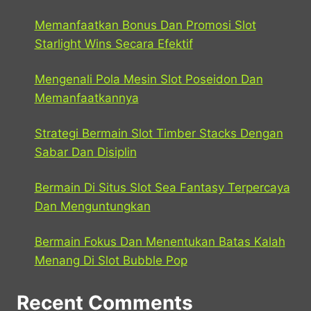
Memanfaatkan Bonus Dan Promosi Slot
Starlight Wins Secara Efektif
Mengenali Pola Mesin Slot Poseidon Dan
Memanfaatkannya
Strategi Bermain Slot Timber Stacks Dengan
Sabar Dan Disiplin
Bermain Di Situs Slot Sea Fantasy Terpercaya
Dan Menguntungkan
Bermain Fokus Dan Menentukan Batas Kalah
Menang Di Slot Bubble Pop
Recent Comments