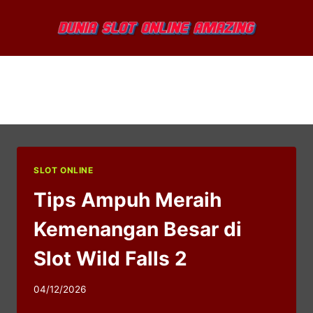
Skip
to
content
Meraih Kemenangan Slot
Wild Falls 2
SLOT ONLINE
Tips Ampuh Meraih
Kemenangan Besar di
Slot Wild Falls 2
04/12/2026