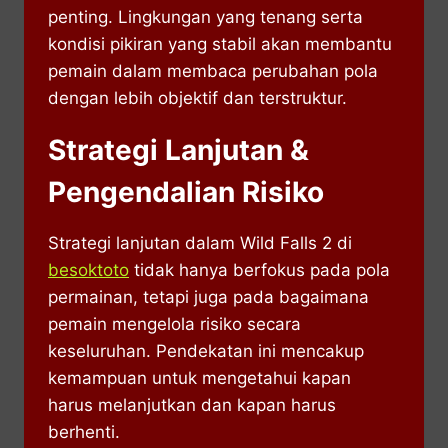
penting. Lingkungan yang tenang serta
kondisi pikiran yang stabil akan membantu
pemain dalam membaca perubahan pola
dengan lebih objektif dan terstruktur.
Strategi Lanjutan &
Pengendalian Risiko
Strategi lanjutan dalam Wild Falls 2 di
besoktoto
tidak hanya berfokus pada pola
permainan, tetapi juga pada bagaimana
pemain mengelola risiko secara
keseluruhan. Pendekatan ini mencakup
kemampuan untuk mengetahui kapan
harus melanjutkan dan kapan harus
berhenti.