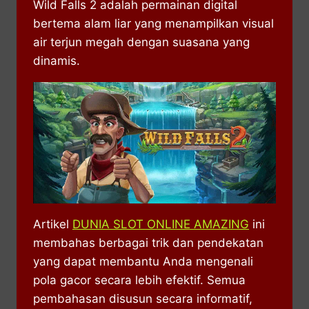
Wild Falls 2 adalah permainan digital
bertema alam liar yang menampilkan visual
air terjun megah dengan suasana yang
dinamis.
Artikel
DUNIA SLOT ONLINE AMAZING
ini
membahas berbagai trik dan pendekatan
yang dapat membantu Anda mengenali
pola gacor secara lebih efektif. Semua
pembahasan disusun secara informatif,