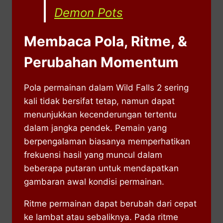
Demon Pots
Membaca Pola, Ritme, &
Perubahan Momentum
Pola permainan dalam Wild Falls 2 sering
kali tidak bersifat tetap, namun dapat
menunjukkan kecenderungan tertentu
dalam jangka pendek. Pemain yang
berpengalaman biasanya memperhatikan
frekuensi hasil yang muncul dalam
beberapa putaran untuk mendapatkan
gambaran awal kondisi permainan.
Ritme permainan dapat berubah dari cepat
ke lambat atau sebaliknya. Pada ritme