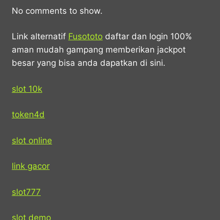
No comments to show.
Link alternatif
Fusototo
daftar dan login 100%
aman mudah gampang memberikan jackpot
besar yang bisa anda dapatkan di sini.
slot 10k
token4d
slot online
link gacor
slot777
slot demo