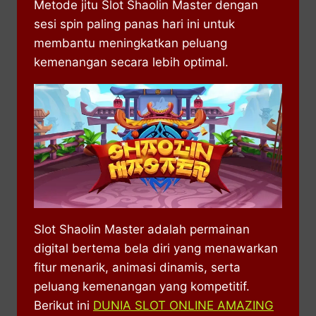
Metode jitu Slot Shaolin Master dengan
sesi spin paling panas hari ini untuk
membantu meningkatkan peluang
kemenangan secara lebih optimal.
Slot Shaolin Master adalah permainan
digital bertema bela diri yang menawarkan
fitur menarik, animasi dinamis, serta
peluang kemenangan yang kompetitif.
Berikut ini
DUNIA SLOT ONLINE AMAZING