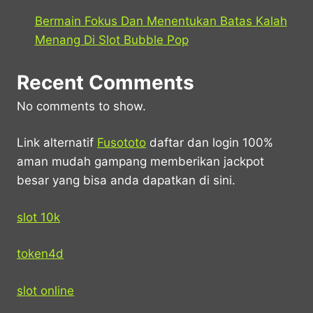
Bermain Fokus Dan Menentukan Batas Kalah
Menang Di Slot Bubble Pop
Recent Comments
No comments to show.
Link alternatif
Fusototo
daftar dan login 100%
aman mudah gampang memberikan jackpot
besar yang bisa anda dapatkan di sini.
slot 10k
token4d
slot online