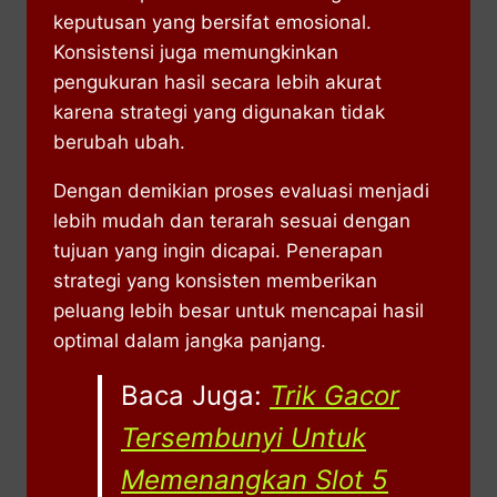
keputusan yang bersifat emosional.
Konsistensi juga memungkinkan
pengukuran hasil secara lebih akurat
karena strategi yang digunakan tidak
berubah ubah.
Dengan demikian proses evaluasi menjadi
lebih mudah dan terarah sesuai dengan
tujuan yang ingin dicapai. Penerapan
strategi yang konsisten memberikan
peluang lebih besar untuk mencapai hasil
optimal dalam jangka panjang.
Baca Juga:
Trik Gacor
Tersembunyi Untuk
Memenangkan Slot 5