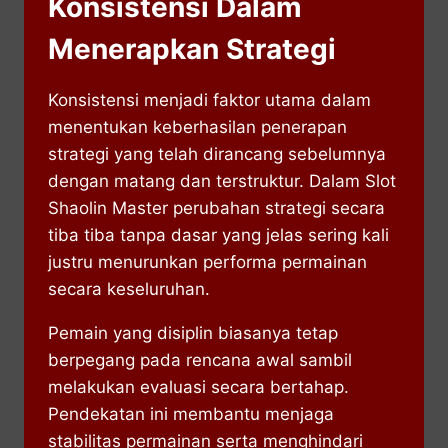
Konsistensi Dalam
Menerapkan Strategi
Konsistensi menjadi faktor utama dalam
menentukan keberhasilan penerapan
strategi yang telah dirancang sebelumnya
dengan matang dan terstruktur. Dalam Slot
Shaolin Master perubahan strategi secara
tiba tiba tanpa dasar yang jelas sering kali
justru menurunkan performa permainan
secara keseluruhan.
Pemain yang disiplin biasanya tetap
berpegang pada rencana awal sambil
melakukan evaluasi secara bertahap.
Pendekatan ini membantu menjaga
stabilitas permainan serta menghindari