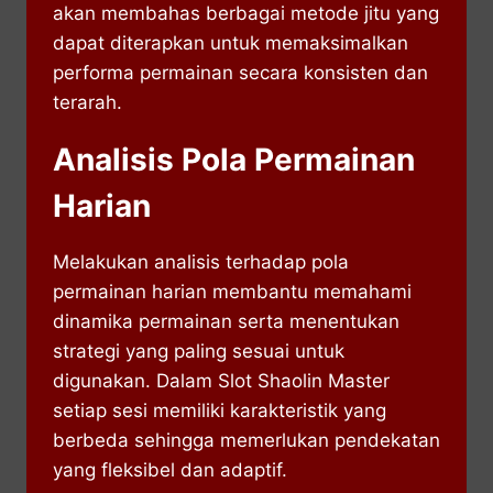
akan membahas berbagai metode jitu yang
dapat diterapkan untuk memaksimalkan
performa permainan secara konsisten dan
terarah.
Analisis Pola Permainan
Harian
Melakukan analisis terhadap pola
permainan harian membantu memahami
dinamika permainan serta menentukan
strategi yang paling sesuai untuk
digunakan. Dalam Slot Shaolin Master
setiap sesi memiliki karakteristik yang
berbeda sehingga memerlukan pendekatan
yang fleksibel dan adaptif.