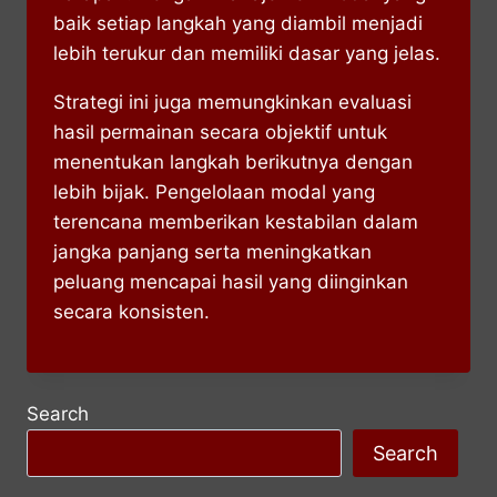
baik setiap langkah yang diambil menjadi
lebih terukur dan memiliki dasar yang jelas.
Strategi ini juga memungkinkan evaluasi
hasil permainan secara objektif untuk
menentukan langkah berikutnya dengan
lebih bijak. Pengelolaan modal yang
terencana memberikan kestabilan dalam
jangka panjang serta meningkatkan
peluang mencapai hasil yang diinginkan
secara konsisten.
Search
Search