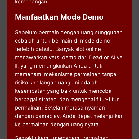
kemenangan.
Manfaatkan Mode Demo
Sebelum bermain dengan uang sungguhan,
cobalah untuk bermain di mode demo
terlebih dahulu. Banyak slot online
menawarkan versi demo dari Dead or Alive
II, yang memungkinkan Anda untuk
memahami mekanisme permainan tanpa
risiko kehilangan uang. Ini adalah
kesempatan yang baik untuk mencoba
berbagai strategi dan mengenal fitur-fitur
permainan. Setelah merasa nyaman
dengan gameplay, Anda dapat melanjutkan
ke permainan dengan uang nyata.
Semakin kamu memahami permainan,