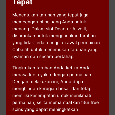
Tepat
Menentukan taruhan yang tepat juga
mempengaruhi peluang Anda untuk
menang. Dalam slot Dead or Alive II,
disarankan untuk menggunakan taruhan
yang tidak terlalu tinggi di awal permainan.
Cobalah untuk menemukan taruhan yang
nyaman dan secara bertahap.
Tingkatkan taruhan Anda ketika Anda
merasa lebih yakin dengan permainan.
Dengan melakukan ini, Anda dapat
menghindari kerugian besar dan tetap
memiliki kesempatan untuk menikmati
permainan, serta memanfaatkan fitur free
spins yang dapat meningkatkan