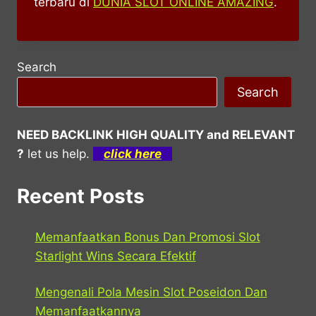
terbaru di
DUNIA SLOT ONLINE AMAZING
.
Search
Search
NEED BACKLINK HIGH QUALITY and RELEVANT
?
let us help.
click here
Recent Posts
Memanfaatkan Bonus Dan Promosi Slot
Starlight Wins Secara Efektif
Mengenali Pola Mesin Slot Poseidon Dan
Memanfaatkannya