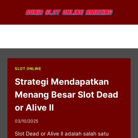
Skip
to
content
Pahami Fitur Permainan
SLOT ONLINE
Strategi Mendapatkan
Menang Besar Slot Dead
or Alive II
03/10/2025
Slot Dead or Alive II adalah salah satu