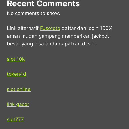
Recent Comments
No comments to show.
Link alternatif
Fusototo
daftar dan login 100%
aman mudah gampang memberikan jackpot
besar yang bisa anda dapatkan di sini.
slot 10k
token4d
slot online
link gacor
slot777