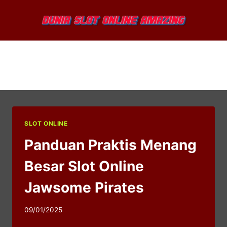
Skip
to
content
Panduan Praktis Menang
Besar Slot
SLOT ONLINE
Panduan Praktis Menang
Besar Slot Online
Jawsome Pirates
09/01/2025