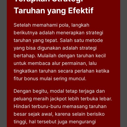
Taruhan yang Efektif
Setelah memahami pola, langkah
berikutnya adalah menerapkan strategi
taruhan yang tepat. Salah satu metode
yang bisa digunakan adalah strategi
bertahap. Mulailah dengan taruhan kecil
untuk membaca alur permainan, lalu
tingkatkan taruhan secara perlahan ketika
fitur bonus mulai sering muncul.
Dengan begitu, modal tetap terjaga dan
peluang meraih jackpot lebih terbuka lebar.
Hindari terburu-buru memasang taruhan
besar sejak awal, karena selain berisiko
tinggi, hal tersebut juga mengurangi