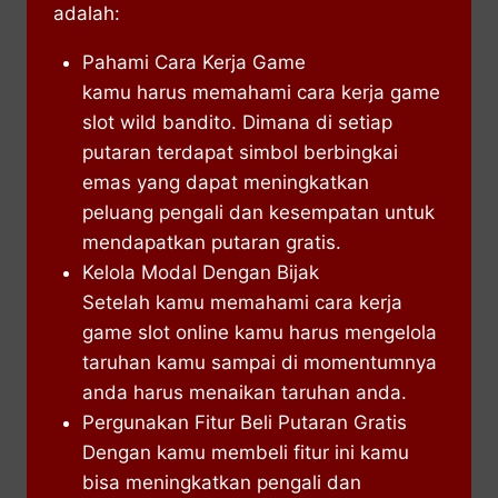
adalah:
Pahami Cara Kerja Game
kamu harus memahami cara kerja game
slot wild bandito. Dimana di setiap
putaran terdapat simbol berbingkai
emas yang dapat meningkatkan
peluang pengali dan kesempatan untuk
mendapatkan putaran gratis.
Kelola Modal Dengan Bijak
Setelah kamu memahami cara kerja
game slot online kamu harus mengelola
taruhan kamu sampai di momentumnya
anda harus menaikan taruhan anda.
Pergunakan Fitur Beli Putaran Gratis
Dengan kamu membeli fitur ini kamu
bisa meningkatkan pengali dan