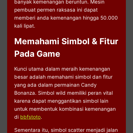
banyak kemenangan beruntun. Mesin
pembuat permen raksasa ini dapat
memberi anda kemenangan hingga 50.000
kali lipat.
Memahami Simbol & Fitur
Pada Game
Kunci utama dalam meraih kemenangan
besar adalah memahami simbol dan fitur
yang ada dalam permainan Candy
Bonanza. Simbol wild memiliki peran vital
karena dapat menggantikan simbol lain
untuk membentuk kombinasi kemenangan
di
bbfstoto
.
Sementara itu, simbol scatter menjadi jalan