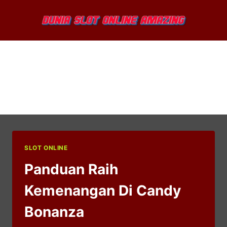
Skip
to
content
Panduan Raih
Kemenangan Di Candy
Bonanza
SLOT ONLINE
Panduan Raih
Kemenangan Di Candy
Bonanza