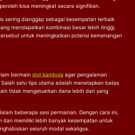
iperoleh bisa meningkat secara signifikan.
tis sering dianggap sebagai kesempatan terbaik
uang mendapatkan kombinasi besar lebih tinggi,
ersebut untuk meningkatkan potensi kemenangan
dalam bermain
slot kamboja
agar pengalaman
 Salah satu tips utama adalah menetapkan batas
in tidak mengeluarkan dana lebih dari yang
dalam beberapa sesi permainan. Dengan cara ini,
 dan memiliki lebih banyak kesempatan untuk
nghabiskan seluruh modal sekaligus.