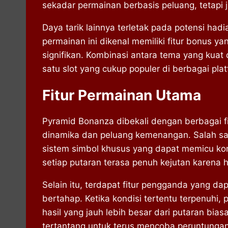
sekadar permainan berbasis peluang, tetapi
Daya tarik lainnya terletak pada potensi had
permainan ini dikenal memiliki fitur bonus
signifikan. Kombinasi antara tema yang kua
satu slot yang cukup populer di berbagai plat
Fitur Permainan Utama
Pyramid Bonanza dibekali dengan berbagai f
dinamika dan peluang kemenangan. Salah sat
sistem simbol khusus yang dapat memicu kom
setiap putaran terasa penuh kejutan karena ha
Selain itu, terdapat fitur pengganda yang d
bertahap. Ketika kondisi tertentu terpenuhi
hasil yang jauh lebih besar dari putaran bi
tertantang untuk terus mencoba peruntunga