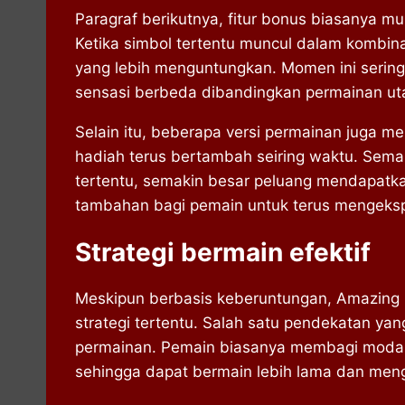
Paragraf berikutnya, fitur bonus biasanya m
Ketika simbol tertentu muncul dalam kombi
yang lebih menguntungkan. Momen ini sering
sensasi berbeda dibandingkan permainan u
Selain itu, beberapa versi permainan juga m
hadiah terus bertambah seiring waktu. Sema
tertentu, semakin besar peluang mendapatkan
tambahan bagi pemain untuk terus mengeksp
Strategi bermain efektif
Meskipun berbasis keberuntungan, Amazing
strategi tertentu. Salah satu pendekatan ya
permainan. Pemain biasanya membagi modal d
sehingga dapat bermain lebih lama dan men