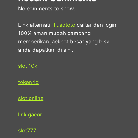
No comments to show.
Link alternatif
Fusototo
daftar dan login
100% aman mudah gampang
memberikan jackpot besar yang bisa
anda dapatkan di sini.
slot 10k
token4d
slot online
link gacor
slot777