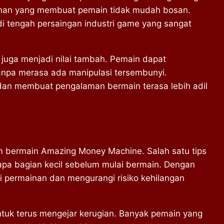
ahan yang membuat pemain tidak mudah bosan.
 di tengah persaingan industri game yang sangat
n juga menjadi nilai tambah. Pemain dapat
pa merasa ada manipulasi tersembunyi.
dan membuat pengalaman bermain terasa lebih adil
m bermain Amazing Money Machine. Salah satu tips
a bagian kecil sebelum mulai bermain. Dengan
i permainan dan mengurangi risiko kehilangan
ntuk terus mengejar kerugian. Banyak pemain yang