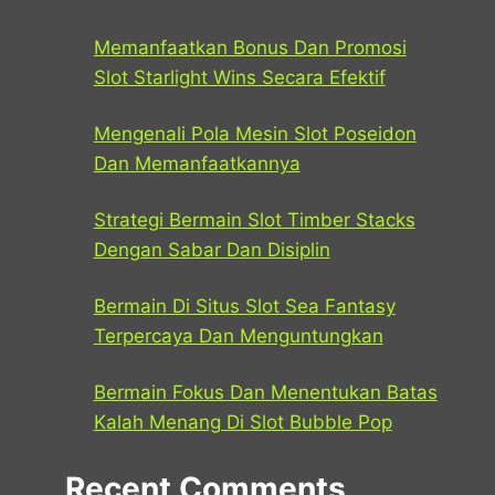
Memanfaatkan Bonus Dan Promosi
Slot Starlight Wins Secara Efektif
Mengenali Pola Mesin Slot Poseidon
Dan Memanfaatkannya
Strategi Bermain Slot Timber Stacks
Dengan Sabar Dan Disiplin
Bermain Di Situs Slot Sea Fantasy
Terpercaya Dan Menguntungkan
Bermain Fokus Dan Menentukan Batas
Kalah Menang Di Slot Bubble Pop
Recent Comments