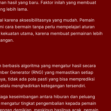
an hasil yang baru. Faktor inilah yang membuat
ng lebih lama.
nal karena aksesibilitasnya yang mudah. Pemain
 cara bermain tanpa perlu mempelajari aturan
di kekuatan utama, karena membuat permainan lebih
langan.
 berbasis algoritma yang mengatur hasil secara
umber Generator (RNG) yang memastikan setiap
nya, tidak ada pola pasti yang bisa memprediksi
selalu menghadirkan ketegangan tersendiri.
menjaga keseimbangan antara hiburan dan peluang
 mengatur tingkat pengembalian kepada pemain
 Dengan demikian, meskipun hasilnya acak, pemain