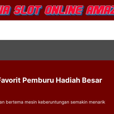
pemburu hadiah besar
avorit Pemburu Hadiah Besar
inan bertema mesin keberuntungan semakin menarik