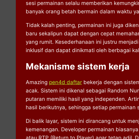
sesi permainan selalu memberikan kemungkin
banyak orang betah bermain dalam waktu ya
Tidak kalah penting, permainan ini juga dike
baru sekalipun dapat dengan cepat memahami
yang rumit. Kesederhanaan ini justru menja
inklusif dan dapat dinikmati oleh berbagai ka
Mekanisme sistem kerja
Amazing
pen4d daftar
bekerja dengan sistem
acak. Sistem ini dikenal sebagai Random N
putaran memiliki hasil yang independen. Arti
hasil berikutnya, sehingga setiap permainan 
Di balik layar, sistem ini dirancang untuk 
kemenangan. Developer permainan biasanya
atau RTP (Return to Player) agar tetap adil.