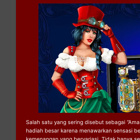
Salah satu yang sering disebut sebagai “Am
hadiah besar karena menawarkan sensasi ber
kemenangan yang bervariasi. Tidak hanya se