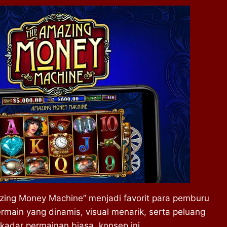
azing Money Machine” menjadi favorit para pemburu
main yang dinamis, visual menarik, serta peluang
kadar permainan biasa, konsep ini