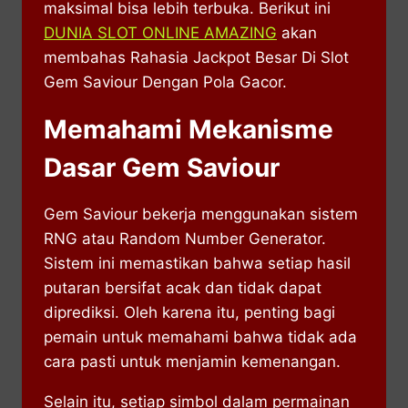
maksimal bisa lebih terbuka. Berikut ini
DUNIA SLOT ONLINE AMAZING
akan
membahas Rahasia Jackpot Besar Di Slot
Gem Saviour Dengan Pola Gacor.
Memahami Mekanisme
Dasar Gem Saviour
Gem Saviour bekerja menggunakan sistem
RNG atau Random Number Generator.
Sistem ini memastikan bahwa setiap hasil
putaran bersifat acak dan tidak dapat
diprediksi. Oleh karena itu, penting bagi
pemain untuk memahami bahwa tidak ada
cara pasti untuk menjamin kemenangan.
Selain itu, setiap simbol dalam permainan