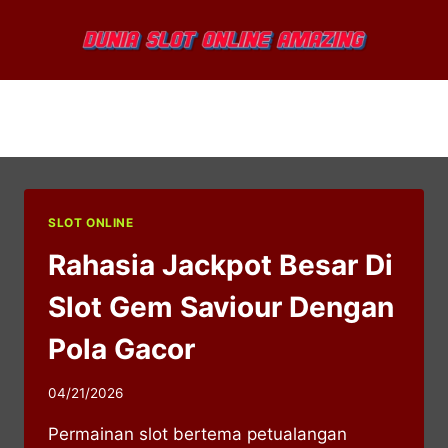
Skip
to
content
Pola Gacor Slot
SLOT ONLINE
Rahasia Jackpot Besar Di
Slot Gem Saviour Dengan
Pola Gacor
04/21/2026
Permainan slot bertema petualangan