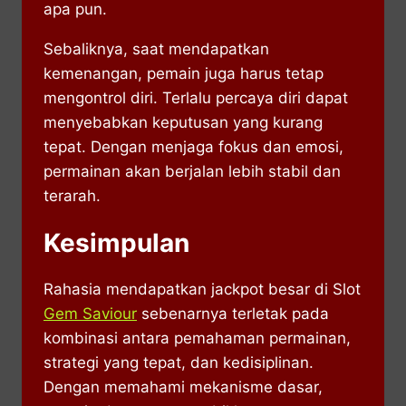
apa pun.
Sebaliknya, saat mendapatkan
kemenangan, pemain juga harus tetap
mengontrol diri. Terlalu percaya diri dapat
menyebabkan keputusan yang kurang
tepat. Dengan menjaga fokus dan emosi,
permainan akan berjalan lebih stabil dan
terarah.
Kesimpulan
Rahasia mendapatkan jackpot besar di Slot
Gem Saviour
sebenarnya terletak pada
kombinasi antara pemahaman permainan,
strategi yang tepat, dan kedisiplinan.
Dengan memahami mekanisme dasar,