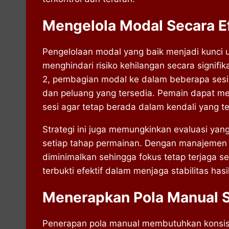
Mengelola Modal Secara Ef
Pengelolaan modal yang baik menjadi kunci
menghindari risiko kehilangan secara signif
2, pembagian modal ke dalam beberapa ses
dan peluang yang tersedia. Pemain dapat m
sesi agar tetap berada dalam kendali yang te
Strategi ini juga memungkinkan evaluasi yang
setiap tahap permainan. Dengan manajemen m
diminimalkan sehingga fokus tetap terjaga s
terbukti efektif dalam menjaga stabilitas hasi
Menerapkan Pola Manual S
Penerapan pola manual membutuhkan konsiste