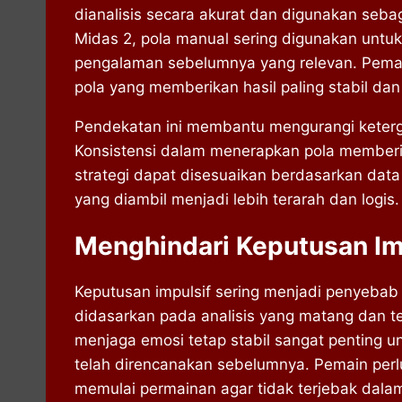
dianalisis secara akurat dan digunakan sebag
Midas 2, pola manual sering digunakan untu
pengalaman sebelumnya yang relevan. Pemain
pola yang memberikan hasil paling stabil dan
Pendekatan ini membantu mengurangi ketergan
Konsistensi dalam menerapkan pola memberi
strategi dapat disesuaikan berdasarkan data
yang diambil menjadi lebih terarah dan logis.
Menghindari Keputusan Im
Keputusan impulsif sering menjadi penyebab 
didasarkan pada analisis yang matang dan t
menjaga emosi tetap stabil sangat penting u
telah direncanakan sebelumnya. Pemain per
memulai permainan agar tidak terjebak dala