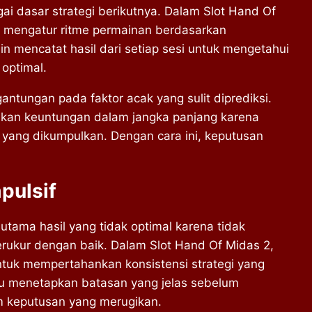
ai dasar strategi berikutnya. Dalam Slot Hand Of
k mengatur ritme permainan berdasarkan
 mencatat hasil dari setiap sesi untuk mengetahui
 optimal.
tungan pada faktor acak yang sulit diprediksi.
kan keuntungan dalam jangka panjang karena
 yang dikumpulkan. Dengan cara ini, keputusan
pulsif
utama hasil yang tidak optimal karena tidak
erukur dengan baik. Dalam Slot Hand Of Midas 2,
ntuk mempertahankan konsistensi strategi yang
lu menetapkan batasan yang jelas sebelum
m keputusan yang merugikan.