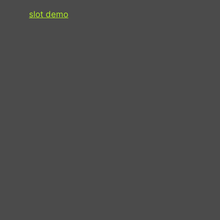
slot demo