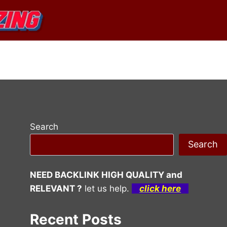
s 2
Search
Search
NEED BACKLINK HIGH QUALITY and
RELEVANT ?
let us help.
click here
Recent Posts