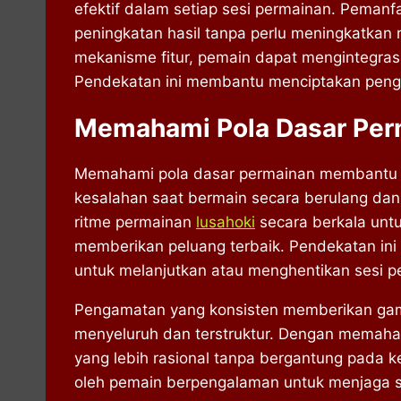
efektif dalam setiap sesi permainan. Pemanf
peningkatan hasil tanpa perlu meningkatkan 
mekanisme fitur, pemain dapat mengintegrasi
Pendekatan ini membantu menciptakan penga
Memahami Pola Dasar Per
Memahami pola dasar permainan membantu m
kesalahan saat bermain secara berulang dan
ritme permainan
lusahoki
secara berkala unt
memberikan peluang terbaik. Pendekatan in
untuk melanjutkan atau menghentikan sesi p
Pengamatan yang konsisten memberikan gam
menyeluruh dan terstruktur. Dengan memah
yang lebih rasional tanpa bergantung pada k
oleh pemain berpengalaman untuk menjaga sta