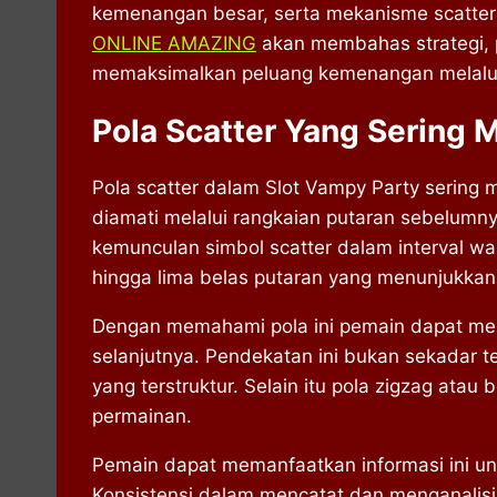
kemenangan besar, serta mekanisme scatter y
ONLINE AMAZING
akan membahas strategi, p
memaksimalkan peluang kemenangan melalui f
Pola Scatter Yang Sering 
Pola scatter dalam Slot Vampy Party sering
diamati melalui rangkaian putaran sebelum
kemunculan simbol scatter dalam interval wa
hingga lima belas putaran yang menunjukkan s
Dengan memahami pola ini pemain dapat men
selanjutnya. Pendekatan ini bukan sekadar t
yang terstruktur. Selain itu pola zigzag ata
permainan.
Pemain dapat memanfaatkan informasi ini un
Konsistensi dalam mencatat dan menganali