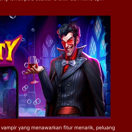
vampir yang menawarkan fitur menarik, peluang