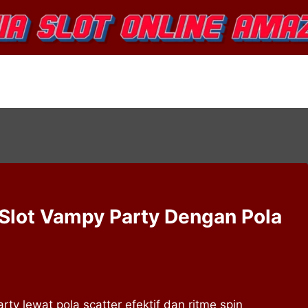
Pola Scatter Slot Vampy Part
 Slot Vampy Party Dengan Pola
ty lewat pola scatter efektif dan ritme spin