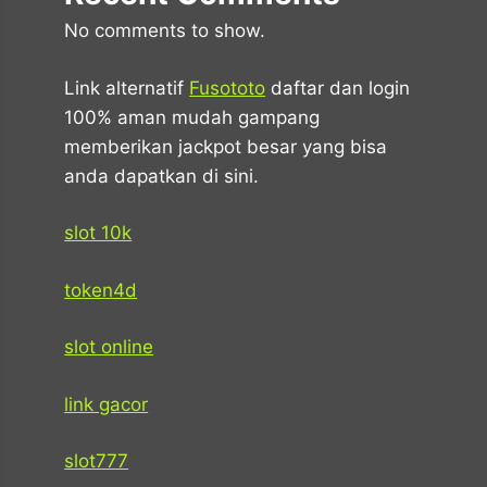
No comments to show.
Link alternatif
Fusototo
daftar dan login
100% aman mudah gampang
memberikan jackpot besar yang bisa
anda dapatkan di sini.
slot 10k
token4d
slot online
link gacor
slot777