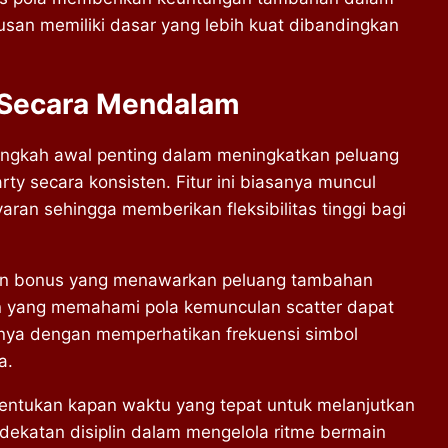
tusan memiliki dasar yang lebih kuat dibandingkan
 Secara Mendalam
angkah awal penting dalam meningkatkan peluang
ty secara konsisten. Fitur ini biasanya muncul
ran sehingga memberikan fleksibilitas tinggi bagi
ran bonus yang menawarkan peluang tambahan
in yang memahami pola kemunculan scatter dapat
alnya dengan memperhatikan frekuensi simbol
a.
entukan kapan waktu yang tepat untuk melanjutkan
dekatan disiplin dalam mengelola ritme bermain