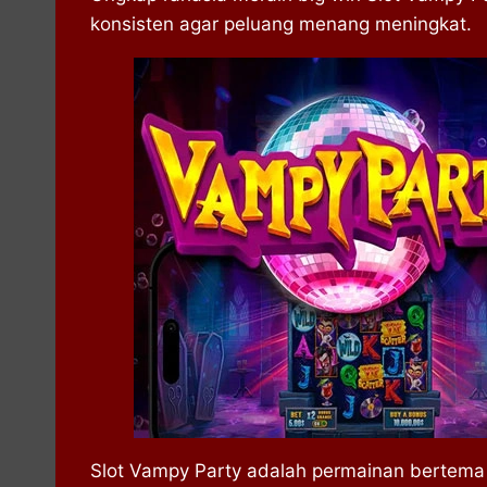
konsisten agar peluang menang meningkat.
Slot Vampy Party adalah permainan bertema 