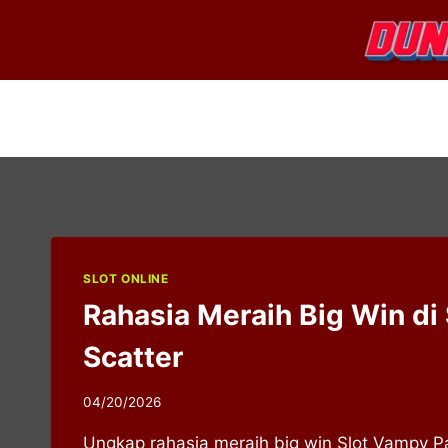
Skip
to
content
SLOT ONLINE
Rahasia Meraih Big Win di
Scatter
04/20/2026
Ungkap rahasia meraih big win Slot Vampy Par