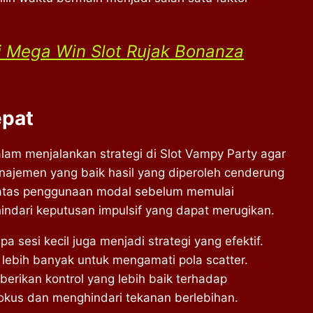
 Mega Win Slot Rujak Bonanza
epat
lam menjalankan strategi di Slot Vampy Party agar
najemen yang baik hasil yang diperoleh cenderung
batas penggunaan modal sebelum memulai
ndari keputusan impulsif yang dapat merugikan.
 sesi kecil juga menjadi strategi yang efektif.
lebih banyak untuk mengamati pola scatter.
erikan kontrol yang lebih baik terhadap
okus dan menghindari tekanan berlebihan.