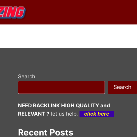
y
Search
Search
NEED BACKLINK HIGH QUALITY and
RELEVANT ?
let us help.
click here
Recent Posts