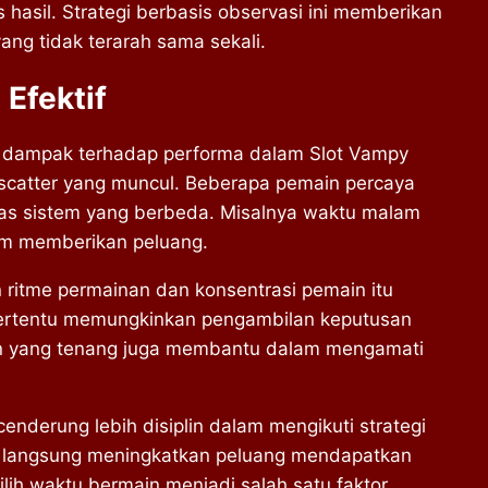
 hasil. Strategi berbasis observasi ini memberikan
ng tidak terarah sama sekali.
Efektif
n dampak terhadap performa dalam Slot Vampy
 scatter yang muncul. Beberapa pemain percaya
itas sistem yang berbeda. Misalnya waktu malam
alam memberikan peluang.
 ritme permainan dan konsentrasi pemain itu
u tertentu memungkinkan pengambilan keputusan
ngan yang tenang juga membantu dalam mengamati
enderung lebih disiplin dalam mengikuti strategi
dak langsung meningkatkan peluang mendapatkan
ilih waktu bermain menjadi salah satu faktor