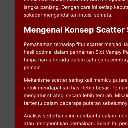
jangka panjang. Dengan cara ini setiap kepu
sekadar mengandalkan intuisi semata.
Mengenal Konsep Scatter
Pemahaman terhadap fitur scatter menjadi l
hasil optimal dalam permainan Slot Vampy Par
tanpa harus berada dalam satu garis pembaya
pemain.
Mekanisme scatter sering kali memicu puta
untuk mendapatkan hasil lebih besar. Pema
mengatur strategi secara lebih terarah. Mis
tertentu dalam beberapa putaran sebelumny
Analisis sederhana ini membantu dalam men
atau menghentikan permainan. Selain itu pen