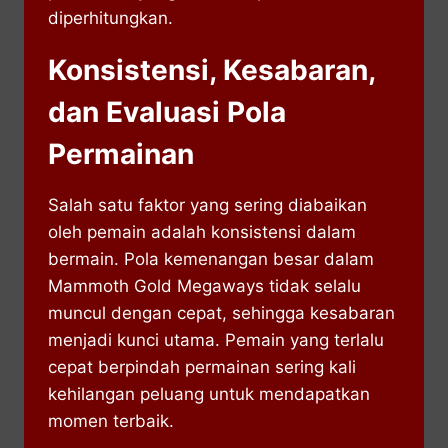
diperhitungkan.
Konsistensi, Kesabaran,
dan Evaluasi Pola
Permainan
Salah satu faktor yang sering diabaikan
oleh pemain adalah konsistensi dalam
bermain. Pola kemenangan besar dalam
Mammoth Gold Megaways tidak selalu
muncul dengan cepat, sehingga kesabaran
menjadi kunci utama. Pemain yang terlalu
cepat berpindah permainan sering kali
kehilangan peluang untuk mendapatkan
momen terbaik.