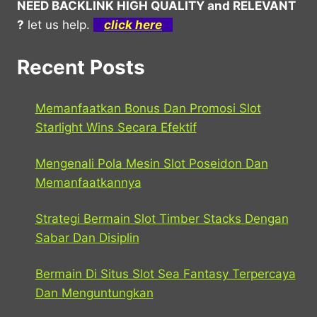
NEED BACKLINK HIGH QUALITY and RELEVANT
?
let us help.
click here
Recent Posts
Memanfaatkan Bonus Dan Promosi Slot
Starlight Wins Secara Efektif
Mengenali Pola Mesin Slot Poseidon Dan
Memanfaatkannya
Strategi Bermain Slot Timber Stacks Dengan
Sabar Dan Disiplin
Bermain Di Situs Slot Sea Fantasy Terpercaya
Dan Menguntungkan