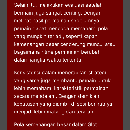
Selain itu, melakukan evaluasi setelah
bermain juga sangat penting. Dengan
melihat hasil permainan sebelumnya,
pemain dapat mencoba memahami pola
yang mungkin terjadi, seperti kapan
kemenangan besar cenderung muncul atau
bagaimana ritme permainan berubah
dalam jangka waktu tertentu.
Konsistensi dalam menerapkan strategi
yang sama juga membantu pemain untuk
lebih memahami karakteristik permainan
secara mendalam. Dengan demikian,
keputusan yang diambil di sesi berikutnya
menjadi lebih matang dan terarah.
Pola kemenangan besar dalam Slot