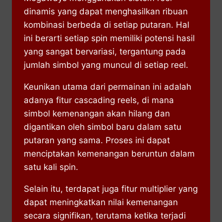
dinamis yang dapat menghasilkan ribuan
kombinasi berbeda di setiap putaran. Hal
ini berarti setiap spin memiliki potensi hasil
yang sangat bervariasi, tergantung pada
jumlah simbol yang muncul di setiap reel.
Keunikan utama dari permainan ini adalah
adanya fitur cascading reels, di mana
simbol kemenangan akan hilang dan
digantikan oleh simbol baru dalam satu
putaran yang sama. Proses ini dapat
menciptakan kemenangan beruntun dalam
satu kali spin.
Selain itu, terdapat juga fitur multiplier yang
dapat meningkatkan nilai kemenangan
secara signifikan, terutama ketika terjadi