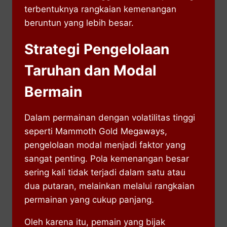
terbentuknya rangkaian kemenangan
beruntun yang lebih besar.
Strategi Pengelolaan
Taruhan dan Modal
Bermain
Dalam permainan dengan volatilitas tinggi
seperti Mammoth Gold Megaways,
pengelolaan modal menjadi faktor yang
sangat penting. Pola kemenangan besar
sering kali tidak terjadi dalam satu atau
dua putaran, melainkan melalui rangkaian
permainan yang cukup panjang.
Oleh karena itu, pemain yang bijak