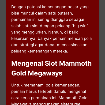
Dengan potensi kemenangan besar yang
bisa muncul dalam satu putaran,
permainan ini sering dianggap sebagai
salah satu slot dengan peluang “big win”
yang menggiurkan. Namun, di balik
keseruannya, banyak pemain mencari pola
dan strategi agar dapat memaksimalkan
peluang kemenangan mereka.
Mengenal Slot Mammoth
Gold Megaways
Untuk memahami pola kemenangan,
pemain harus terlebih dahulu mengenal
cara kerja permainan ini. Mammoth Gold
Megaways menggunakan sistem reel