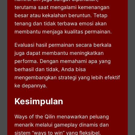
terutama saat mengalami kemenangan
besar atau kekalahan beruntun. Tetap
tenang dan tidak terbawa emosi akan
membantu menjaga kualitas permainan.
Evaluasi hasil permainan secara berkala
juga dapat membantu meningkatkan
performa. Dengan memahami apa yang
berhasil dan tidak, Anda bisa
mengembangkan strategi yang lebih efektif
ke depannya.
Kesimpulan
Ways of the Qilin menawarkan peluang
menarik melalui gameplay dinamis dan
sistem “ways to win” yang fleksibel.