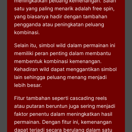
meningkatkan peluang kemenangan. Salah
satu yang paling menarik adalah free spin,
yang biasanya hadir dengan tambahan
pengganda atau peningkatan peluang
kombinasi.
Selain itu, simbol wild dalam permainan ini
memiliki peran penting dalam membantu
membentuk kombinasi kemenangan.
Kehadiran wild dapat menggantikan simbol
lain sehingga peluang menang menjadi
lebih besar.
Fitur tambahan seperti cascading reels
atau putaran beruntun juga sering menjadi
faktor penentu dalam meningkatkan hasil
permainan. Dengan fitur ini, kemenangan
dapat terjadi secara berulang dalam satu