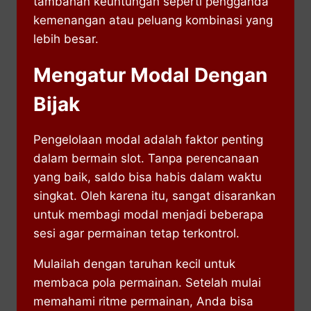
tambahan keuntungan seperti pengganda
kemenangan atau peluang kombinasi yang
lebih besar.
Mengatur Modal Dengan
Bijak
Pengelolaan modal adalah faktor penting
dalam bermain slot. Tanpa perencanaan
yang baik, saldo bisa habis dalam waktu
singkat. Oleh karena itu, sangat disarankan
untuk membagi modal menjadi beberapa
sesi agar permainan tetap terkontrol.
Mulailah dengan taruhan kecil untuk
membaca pola permainan. Setelah mulai
memahami ritme permainan, Anda bisa