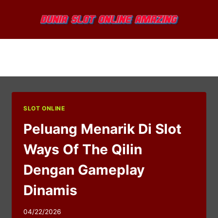
Skip
to
content
Pola Slot Online
SLOT ONLINE
Peluang Menarik Di Slot
Ways Of The Qilin
Dengan Gameplay
Dinamis
04/22/2026