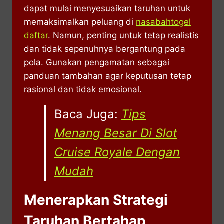
dapat mulai menyesuaikan taruhan untuk
memaksimalkan peluang
di
nasabahtogel
daftar
. Namun, penting untuk tetap realistis
dan tidak sepenuhnya bergantung pada
pola. Gunakan pengamatan sebagai
panduan tambahan agar keputusan tetap
rasional dan tidak emosional.
Baca Juga:
Tips
Menang Besar Di Slot
Cruise Royale Dengan
Mudah
Menerapkan Strategi
Taruhan Bertahap