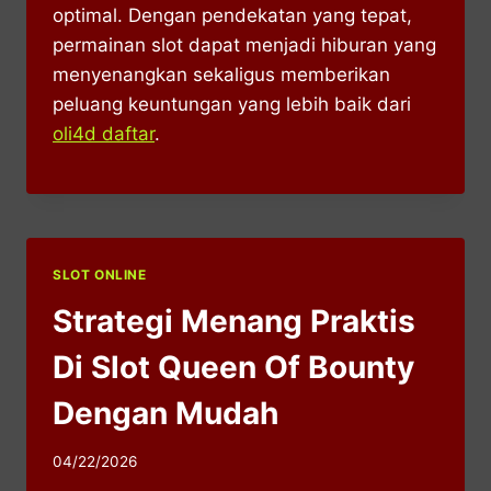
optimal. Dengan pendekatan yang tepat,
permainan slot dapat menjadi hiburan yang
menyenangkan sekaligus memberikan
peluang keuntungan yang lebih baik
dari
oli4d daftar
.
SLOT ONLINE
Strategi Menang Praktis
Di Slot Queen Of Bounty
Dengan Mudah
04/22/2026