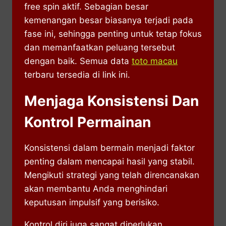
free spin aktif. Sebagian besar
kemenangan besar biasanya terjadi pada
fase ini, sehingga penting untuk tetap fokus
dan memanfaatkan peluang tersebut
dengan baik. Semua data
toto macau
terbaru tersedia di link ini.
Menjaga Konsistensi Dan
Kontrol Permainan
Konsistensi dalam bermain menjadi faktor
penting dalam mencapai hasil yang stabil.
Mengikuti strategi yang telah direncanakan
akan membantu Anda menghindari
keputusan impulsif yang berisiko.
Kontrol diri juga sangat diperlukan,