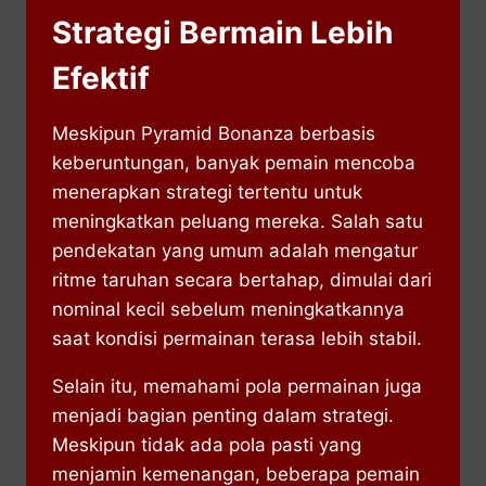
Strategi Bermain Lebih
Efektif
Meskipun Pyramid Bonanza berbasis
keberuntungan, banyak pemain mencoba
menerapkan strategi tertentu untuk
meningkatkan peluang mereka. Salah satu
pendekatan yang umum adalah mengatur
ritme taruhan secara bertahap, dimulai dari
nominal kecil sebelum meningkatkannya
saat kondisi permainan terasa lebih stabil.
Selain itu, memahami pola permainan juga
menjadi bagian penting dalam strategi.
Meskipun tidak ada pola pasti yang
menjamin kemenangan, beberapa pemain