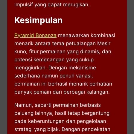
impulsif yang dapat merugikan.
Kesimpulan
Pyramid Bonanza
menawarkan kombinasi
menarik antara tema petualangan Mesir
kuno, fitur permainan yang dinamis, dan
potensi kemenangan yang cukup
menggiurkan. Dengan mekanisme
sederhana namun penuh variasi,
permainan ini berhasil menarik perhatian
banyak pemain dari berbagai kalangan.
Namun, seperti permainan berbasis
peluang lainnya, hasil tetap bergantung
pada keberuntungan dan pengelolaan
strategi yang bijak. Dengan pendekatan