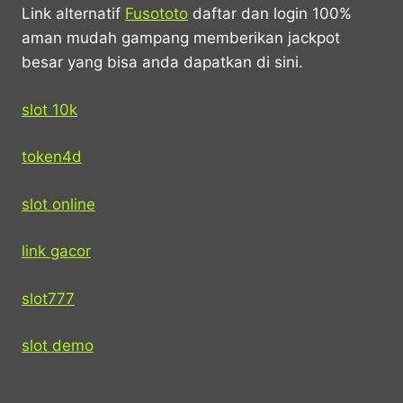
Link alternatif
Fusototo
daftar dan login 100%
aman mudah gampang memberikan jackpot
besar yang bisa anda dapatkan di sini.
slot 10k
token4d
slot online
link gacor
slot777
slot demo