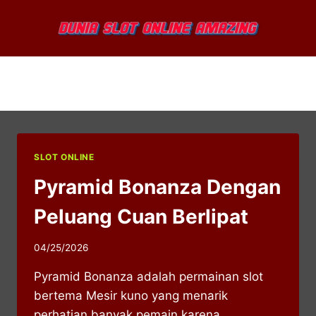
Skip
to
content
pyramid bonanza slot
SLOT ONLINE
Pyramid Bonanza Dengan
Peluang Cuan Berlipat
04/25/2026
Pyramid Bonanza adalah permainan slot
bertema Mesir kuno yang menarik
perhatian banyak pemain karena