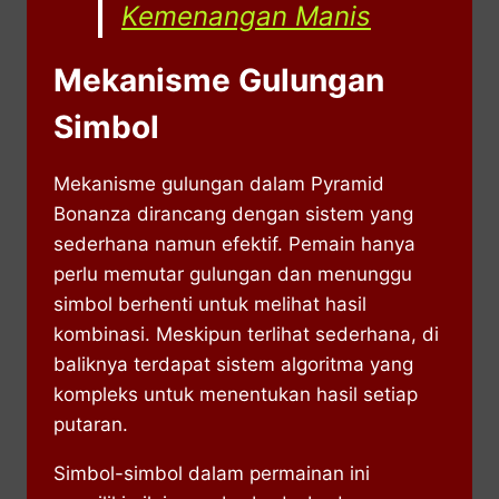
Kemenangan Manis
Mekanisme Gulungan
Simbol
Mekanisme gulungan dalam Pyramid
Bonanza dirancang dengan sistem yang
sederhana namun efektif. Pemain hanya
perlu memutar gulungan dan menunggu
simbol berhenti untuk melihat hasil
kombinasi. Meskipun terlihat sederhana, di
baliknya terdapat sistem algoritma yang
kompleks untuk menentukan hasil setiap
putaran.
Simbol-simbol dalam permainan ini