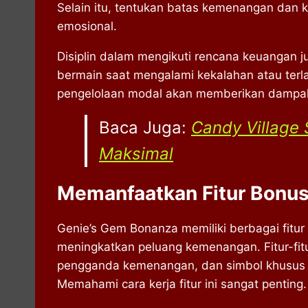
Selain itu, tentukan batas kemenangan dan k
emosional.
Disiplin dalam mengikuti rencana keuangan j
bermain saat mengalami kekalahan atau terla
pengelolaan modal akan memberikan dampak
Baca Juga:
Candy Village 
Maksimal
Memanfaatkan Fitur Bonus
Genie’s Gem Bonanza memiliki berbagai fitu
meningkatkan peluang kemenangan. Fitur-fitu
pengganda kemenangan, dan simbol khusus
Memahami cara kerja fitur ini sangat penting.