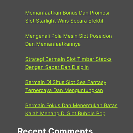
Memanfaatkan Bonus Dan Promosi
Slot Starlight Wins Secara Efektif
Mengenali Pola Mesin Slot Poseidon
Dan Memanfaatkannya
Strategi Bermain Slot Timber Stacks
Dengan Sabar Dan Disiplin
Bermain Di Situs Slot Sea Fantasy
Terpercaya Dan Menguntungkan
Bermain Fokus Dan Menentukan Batas
Kalah Menang Di Slot Bubble Pop
Recent Comments