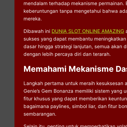
mendalam terhadap mekanisme permainan. 
keberuntungan tanpa mengetahui bahwa ada 
mereka.
Dibawah ini
DUNIA SLOT ONLINE AMAZING
a
sukses yang dapat membantu meningkatkan 
dasar hingga strategi lanjutan, semua akan 
dengan lebih percaya diri dan terarah.
Memahami Mekanisme Das
Langkah pertama untuk meraih kesuksesan 
Genie’s Gem Bonanza memiliki sistem yang 
fitur khusus yang dapat memberikan keunt
bagaimana paylines, simbol liar, dan fitur b
sembarangan.
Selain itu, penting untuk memperhatikan vola