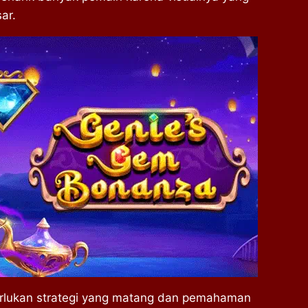
ar.
erlukan strategi yang matang dan pemahaman