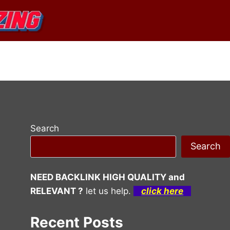
 Slot
Search
Search
NEED BACKLINK HIGH QUALITY and
RELEVANT ?
let us help.
click here
Recent Posts