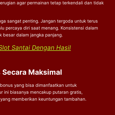
erugian agar permainan tetap terkendali dan tidak
uga sangat penting. Jangan tergoda untuk terus
lu percaya diri saat menang. Konsistensi dalam
 besar dalam jangka panjang.
Slot Santai Dengan Hasil
 Secara Maksimal
r bonus yang bisa dimanfaatkan untuk
r ini biasanya mencakup putaran gratis,
 yang memberikan keuntungan tambahan.