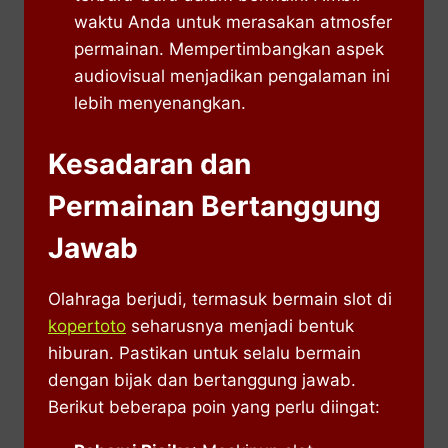
waktu Anda untuk merasakan atmosfer
permainan. Mempertimbangkan aspek
audiovisual menjadikan pengalaman ini
lebih menyenangkan.
Kesadaran dan
Permainan Bertanggung
Jawab
Olahraga berjudi, termasuk bermain slot di
kopertoto
seharusnya menjadi bentuk
hiburan. Pastikan untuk selalu bermain
dengan bijak dan bertanggung jawab.
Berikut beberapa poin yang perlu diingat: