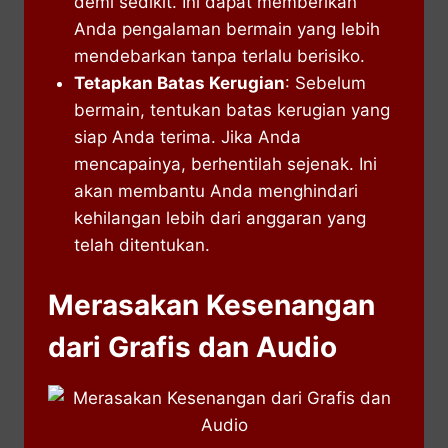
demi sedikit. Ini dapat memberikan
Anda pengalaman bermain yang lebih
mendebarkan tanpa terlalu berisiko.
Tetapkan Batas Kerugian
: Sebelum
bermain, tentukan batas kerugian yang
siap Anda terima. Jika Anda
mencapainya, berhentilah sejenak. Ini
akan membantu Anda menghindari
kehilangan lebih dari anggaran yang
telah ditentukan.
Merasakan Kesenangan
dari Grafis dan Audio