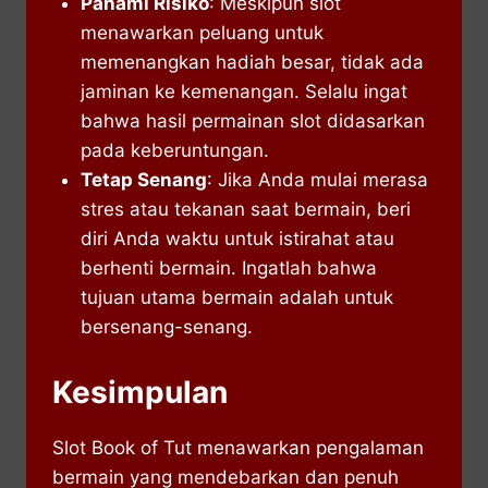
Pahami Risiko
: Meskipun slot
menawarkan peluang untuk
memenangkan hadiah besar, tidak ada
jaminan ke kemenangan. Selalu ingat
bahwa hasil permainan slot didasarkan
pada keberuntungan.
Tetap Senang
: Jika Anda mulai merasa
stres atau tekanan saat bermain, beri
diri Anda waktu untuk istirahat atau
berhenti bermain. Ingatlah bahwa
tujuan utama bermain adalah untuk
bersenang-senang.
Kesimpulan
Slot Book of Tut menawarkan pengalaman
bermain yang mendebarkan dan penuh