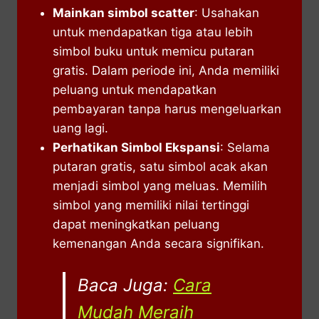
Mainkan simbol scatter
: Usahakan
untuk mendapatkan tiga atau lebih
simbol buku untuk memicu putaran
gratis. Dalam periode ini, Anda memiliki
peluang untuk mendapatkan
pembayaran tanpa harus mengeluarkan
uang lagi.
Perhatikan Simbol Ekspansi
: Selama
putaran gratis, satu simbol acak akan
menjadi simbol yang meluas. Memilih
simbol yang memiliki nilai tertinggi
dapat meningkatkan peluang
kemenangan Anda secara signifikan.
Baca Juga:
Cara
Mudah Meraih