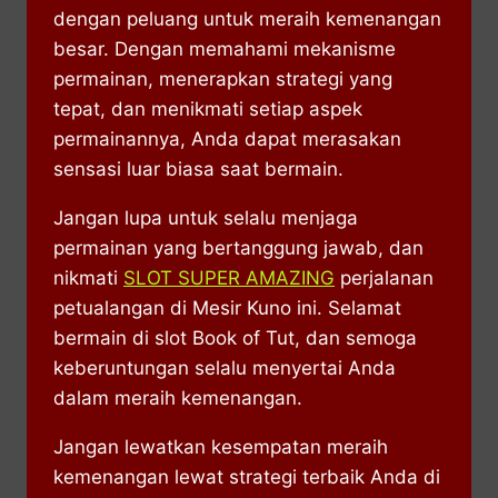
dengan peluang untuk meraih kemenangan
besar. ​Dengan memahami mekanisme
permainan, menerapkan strategi yang
tepat, dan menikmati setiap aspek
permainannya, Anda dapat merasakan
sensasi luar biasa saat bermain.​
Jangan lupa untuk selalu menjaga
permainan yang bertanggung jawab, dan
nikmati
SLOT SUPER AMAZING
perjalanan
petualangan di Mesir Kuno ini. Selamat
bermain di slot Book of Tut, dan semoga
keberuntungan selalu menyertai Anda
dalam meraih kemenangan.
Jangan lewatkan kesempatan meraih
kemenangan lewat strategi terbaik Anda di