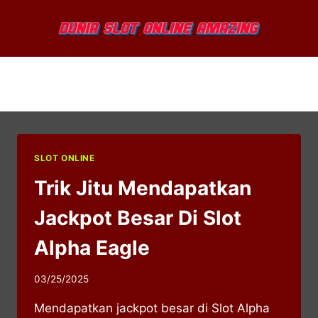
Skip
to
content
Slot Alpha Eagle
SLOT ONLINE
Trik Jitu Mendapatkan
Jackpot Besar Di Slot
Alpha Eagle
03/25/2025
Mendapatkan jackpot besar di Slot Alpha