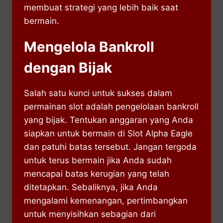
membuat strategi yang lebih baik saat
bermain.
Mengelola Bankroll
dengan Bijak
Salah satu kunci untuk sukses dalam
permainan slot adalah pengelolaan bankroll
yang bijak. Tentukan anggaran yang Anda
siapkan untuk bermain di Slot Alpha Eagle
dan patuhi batas tersebut. Jangan tergoda
untuk terus bermain jika Anda sudah
mencapai batas kerugian yang telah
ditetapkan. Sebaliknya, jika Anda
mengalami kemenangan, pertimbangkan
untuk menyisihkan sebagian dari