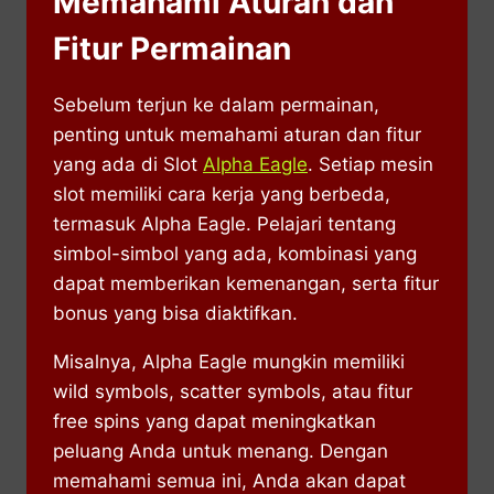
Memahami Aturan dan
Fitur Permainan
Sebelum terjun ke dalam permainan,
penting untuk memahami aturan dan fitur
yang ada di Slot
Alpha Eagle
. Setiap mesin
slot memiliki cara kerja yang berbeda,
termasuk Alpha Eagle. Pelajari tentang
simbol-simbol yang ada, kombinasi yang
dapat memberikan kemenangan, serta fitur
bonus yang bisa diaktifkan.
Misalnya, Alpha Eagle mungkin memiliki
wild symbols, scatter symbols, atau fitur
free spins yang dapat meningkatkan
peluang Anda untuk menang. Dengan
memahami semua ini, Anda akan dapat