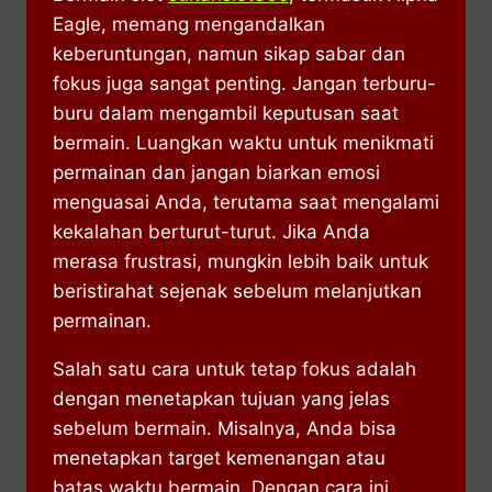
Eagle, memang mengandalkan
keberuntungan, namun sikap sabar dan
fokus juga sangat penting. Jangan terburu-
buru dalam mengambil keputusan saat
bermain. Luangkan waktu untuk menikmati
permainan dan jangan biarkan emosi
menguasai Anda, terutama saat mengalami
kekalahan berturut-turut. Jika Anda
merasa frustrasi, mungkin lebih baik untuk
beristirahat sejenak sebelum melanjutkan
permainan.
Salah satu cara untuk tetap fokus adalah
dengan menetapkan tujuan yang jelas
sebelum bermain. Misalnya, Anda bisa
menetapkan target kemenangan atau
batas waktu bermain. Dengan cara ini,