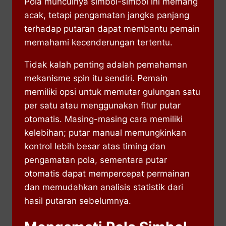
Pola munculnya simbol-simbol ini memang
acak, tetapi pengamatan jangka panjang
terhadap putaran dapat membantu pemain
memahami kecenderungan tertentu.
Tidak kalah penting adalah pemahaman
mekanisme spin itu sendiri. Pemain
memiliki opsi untuk memutar gulungan satu
per satu atau menggunakan fitur putar
otomatis. Masing-masing cara memiliki
kelebihan; putar manual memungkinkan
kontrol lebih besar atas timing dan
pengamatan pola, sementara putar
otomatis dapat mempercepat permainan
dan memudahkan analisis statistik dari
hasil putaran sebelumnya.