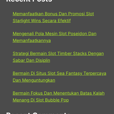
Memanfaatkan Bonus Dan Promosi Slot
Starlight Wins Secara Efektif
Mengenali Pola Mesin Slot Poseidon Dan
Memanfaatkannya
Strategi Bermain Slot Timber Stacks Dengan
Sabar Dan Disiplin
Bermain Di Situs Slot Sea Fantasy Terpercaya
Dan Menguntungkan
Bermain Fokus Dan Menentukan Batas Kalah
Menang Di Slot Bubble Pop