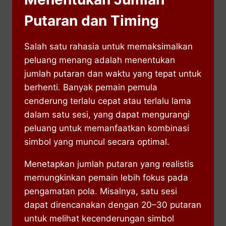
Putaran dan Timing
Salah satu rahasia untuk memaksimalkan
peluang menang adalah menentukan
jumlah putaran dan waktu yang tepat untuk
berhenti. Banyak pemain pemula
cenderung terlalu cepat atau terlalu lama
dalam satu sesi, yang dapat mengurangi
peluang untuk memanfaatkan kombinasi
simbol yang muncul secara optimal.
Menetapkan jumlah putaran yang realistis
memungkinkan pemain lebih fokus pada
pengamatan pola. Misalnya, satu sesi
dapat direncanakan dengan 20–30 putaran
untuk melihat kecenderungan simbol