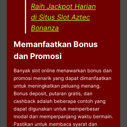
Raih Jackpot Harian
di Situs Slot Aztec
Bonanza
Memanfaatkan Bonus
dan Promosi
Banyak slot online menawarkan bonus dan
promosi menarik yang dapat dimanfaatkan
untuk meningkatkan peluang menang.
Bonus deposit, putaran gratis, dan
cashback adalah beberapa contoh yang
dapat digunakan untuk memperbesar
modal dan memperpanjang waktu bermain.
Pastikan untuk membaca syarat dan