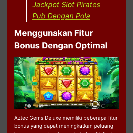
Jackpot Slot Pirates
Pub Dengan Pola
Menggunakan Fitur
Bonus Dengan Optimal
Aztec Gems Deluxe memiliki beberapa fitur
bonus yang dapat meningkatkan peluang