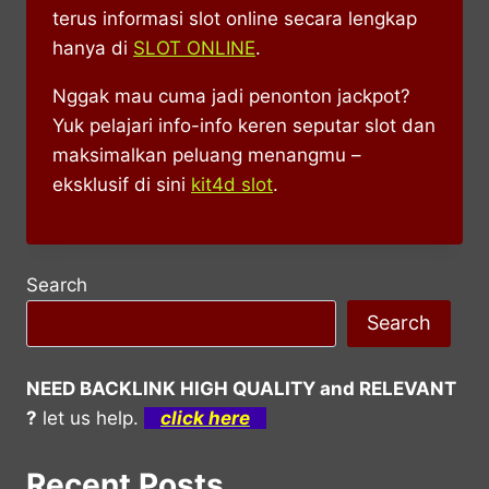
terus informasi slot online secara lengkap
hanya di
SLOT ONLINE
.
Nggak mau cuma jadi penonton jackpot?
Yuk pelajari info-info keren seputar slot dan
maksimalkan peluang menangmu –
eksklusif di sini
kit4d slot
.
Search
Search
NEED BACKLINK HIGH QUALITY and RELEVANT
?
let us help.
click here
Recent Posts