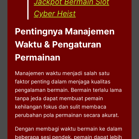
Jackpot Bermain Slot
Cyber Heist
Pentingnya Manajemen
Waktu & Pengaturan
Permainan
Manajemen waktu menjadi salah satu
faktor penting dalam menjaga kualitas
pengalaman bermain. Bermain terlalu lama
tanpa jeda dapat membuat pemain
kehilangan fokus dan sulit membaca
perubahan pola permainan secara akurat.
Dengan membagi waktu bermain ke dalam
beberapa sesi pendek, pemain dapat lebih