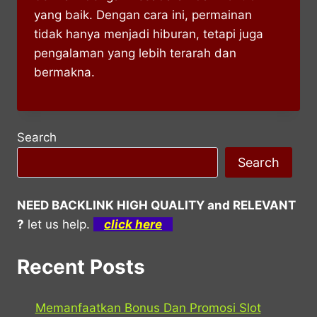
yang baik. Dengan cara ini, permainan
tidak hanya menjadi hiburan, tetapi juga
pengalaman yang lebih terarah dan
bermakna.
Search
Search
NEED BACKLINK HIGH QUALITY and RELEVANT
?
let us help.
click here
Recent Posts
Memanfaatkan Bonus Dan Promosi Slot