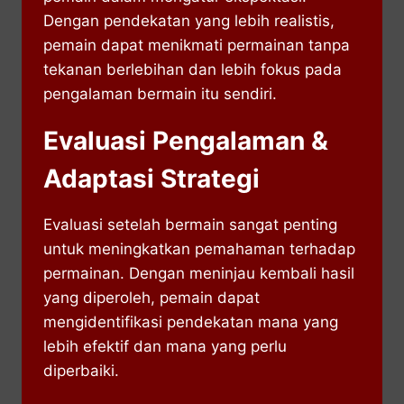
Dengan pendekatan yang lebih realistis,
pemain dapat menikmati permainan tanpa
tekanan berlebihan dan lebih fokus pada
pengalaman bermain itu sendiri.
Evaluasi Pengalaman &
Adaptasi Strategi
Evaluasi setelah bermain sangat penting
untuk meningkatkan pemahaman terhadap
permainan. Dengan meninjau kembali hasil
yang diperoleh, pemain dapat
mengidentifikasi pendekatan mana yang
lebih efektif dan mana yang perlu
diperbaiki.