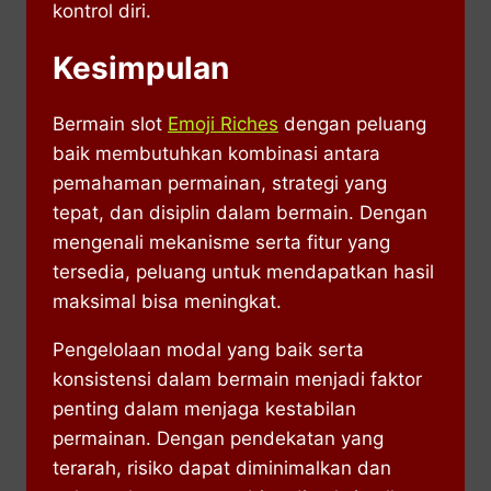
kontrol diri.
Kesimpulan
Bermain slot
Emoji Riches
dengan peluang
baik membutuhkan kombinasi antara
pemahaman permainan, strategi yang
tepat, dan disiplin dalam bermain. Dengan
mengenali mekanisme serta fitur yang
tersedia, peluang untuk mendapatkan hasil
maksimal bisa meningkat.
Pengelolaan modal yang baik serta
konsistensi dalam bermain menjadi faktor
penting dalam menjaga kestabilan
permainan. Dengan pendekatan yang
terarah, risiko dapat diminimalkan dan