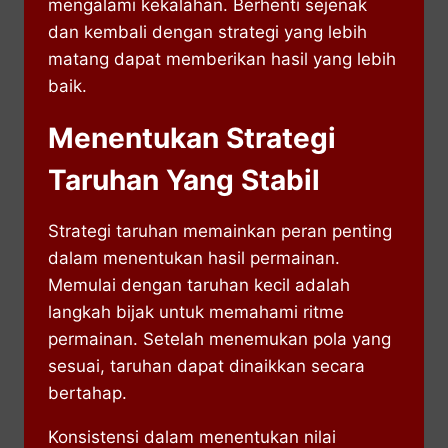
mengalami kekalahan. Berhenti sejenak
dan kembali dengan strategi yang lebih
matang dapat memberikan hasil yang lebih
baik.
Menentukan Strategi
Taruhan Yang Stabil
Strategi taruhan memainkan peran penting
dalam menentukan hasil permainan.
Memulai dengan taruhan kecil adalah
langkah bijak untuk memahami ritme
permainan. Setelah menemukan pola yang
sesuai, taruhan dapat dinaikkan secara
bertahap.
Konsistensi dalam menentukan nilai