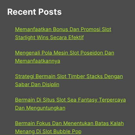
Recent Posts
Memanfaatkan Bonus Dan Promosi Slot
Starlight Wins Secara Efektif
Mengenali Pola Mesin Slot Poseidon Dan
Memanfaatkannya
Strategi Bermain Slot Timber Stacks Dengan
Sabar Dan Disiplin
Bermain Di Situs Slot Sea Fantasy Terpercaya
Dan Menguntungkan
Bermain Fokus Dan Menentukan Batas Kalah
Menang Di Slot Bubble Pop