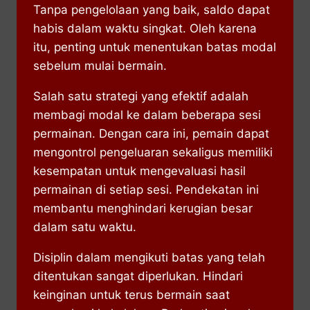
Tanpa pengelolaan yang baik, saldo dapat
habis dalam waktu singkat. Oleh karena
itu, penting untuk menentukan batas modal
sebelum mulai bermain.
Salah satu strategi yang efektif adalah
membagi modal ke dalam beberapa sesi
permainan. Dengan cara ini, pemain dapat
mengontrol pengeluaran sekaligus memiliki
kesempatan untuk mengevaluasi hasil
permainan di setiap sesi. Pendekatan ini
membantu menghindari kerugian besar
dalam satu waktu.
Disiplin dalam mengikuti batas yang telah
ditentukan sangat diperlukan. Hindari
keinginan untuk terus bermain saat