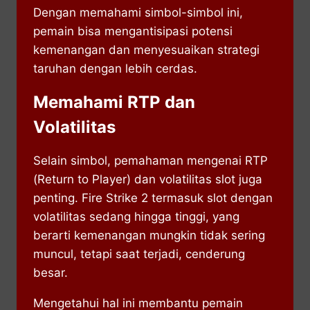
Dengan memahami simbol-simbol ini,
pemain bisa mengantisipasi potensi
kemenangan dan menyesuaikan strategi
taruhan dengan lebih cerdas.
Memahami RTP dan
Volatilitas
Selain simbol, pemahaman mengenai RTP
(Return to Player) dan volatilitas slot juga
penting. Fire Strike 2 termasuk slot dengan
volatilitas sedang hingga tinggi, yang
berarti kemenangan mungkin tidak sering
muncul, tetapi saat terjadi, cenderung
besar.
Mengetahui hal ini membantu pemain