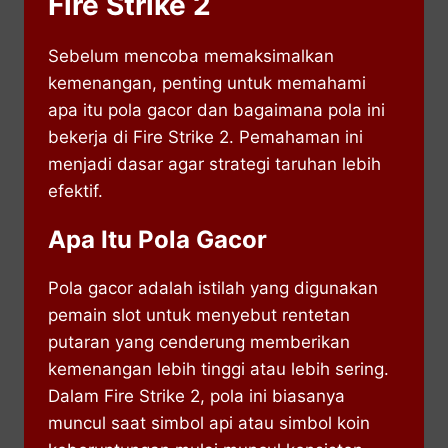
Fire Strike 2
Sebelum mencoba memaksimalkan
kemenangan, penting untuk memahami
apa itu pola gacor dan bagaimana pola ini
bekerja di Fire Strike 2. Pemahaman ini
menjadi dasar agar strategi taruhan lebih
efektif.
Apa Itu Pola Gacor
Pola gacor adalah istilah yang digunakan
pemain slot untuk menyebut rentetan
putaran yang cenderung memberikan
kemenangan lebih tinggi atau lebih sering.
Dalam Fire Strike 2, pola ini biasanya
muncul saat simbol api atau simbol koin