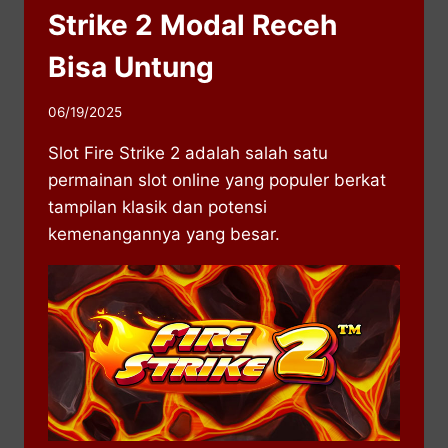
Strike 2 Modal Receh
Bisa Untung
06/19/2025
Slot Fire Strike 2 adalah salah satu
permainan slot online yang populer berkat
tampilan klasik dan potensi
kemenangannya yang besar.