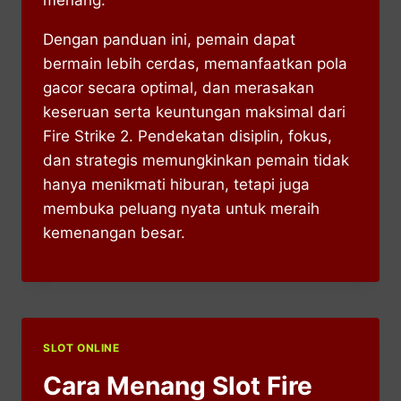
menang.
Dengan panduan ini, pemain dapat
bermain lebih cerdas, memanfaatkan pola
gacor secara optimal, dan merasakan
keseruan serta keuntungan maksimal dari
Fire Strike 2. Pendekatan disiplin, fokus,
dan strategis memungkinkan pemain tidak
hanya menikmati hiburan, tetapi juga
membuka peluang nyata untuk meraih
kemenangan besar.
SLOT ONLINE
Cara Menang Slot Fire