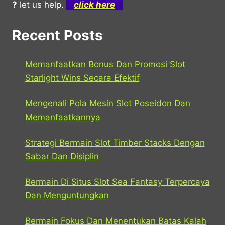
?
let us help.
click here
Recent Posts
Memanfaatkan Bonus Dan Promosi Slot
Starlight Wins Secara Efektif
Mengenali Pola Mesin Slot Poseidon Dan
Memanfaatkannya
Strategi Bermain Slot Timber Stacks Dengan
Sabar Dan Disiplin
Bermain Di Situs Slot Sea Fantasy Terpercaya
Dan Menguntungkan
Bermain Fokus Dan Menentukan Batas Kalah