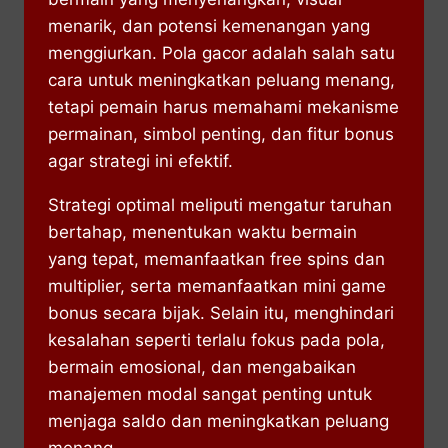
menarik, dan potensi kemenangan yang
menggiurkan. Pola gacor adalah salah satu
cara untuk meningkatkan peluang menang,
tetapi pemain harus memahami mekanisme
permainan, simbol penting, dan fitur bonus
agar strategi ini efektif.
Strategi optimal meliputi mengatur taruhan
bertahap, menentukan waktu bermain
yang tepat, memanfaatkan free spins dan
multiplier, serta memanfaatkan mini game
bonus secara bijak. Selain itu, menghindari
kesalahan seperti terlalu fokus pada pola,
bermain emosional, dan mengabaikan
manajemen modal sangat penting untuk
menjaga saldo dan meningkatkan peluang