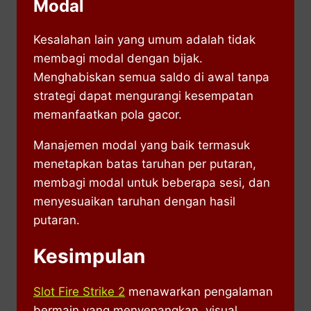
Modal
Kesalahan lain yang umum adalah tidak
membagi modal dengan bijak.
Menghabiskan semua saldo di awal tanpa
strategi dapat mengurangi kesempatan
memanfaatkan pola gacor.
Manajemen modal yang baik termasuk
menetapkan batas taruhan per putaran,
membagi modal untuk beberapa sesi, dan
menyesuaikan taruhan dengan hasil
putaran.
Kesimpulan
Slot Fire Strike 2
menawarkan pengalaman
bermain yang menyenangkan, visual