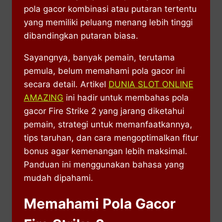
pola gacor kombinasi atau putaran tertentu
yang memiliki peluang menang lebih tinggi
dibandingkan putaran biasa.
Sayangnya, banyak pemain, terutama
pemula, belum memahami pola gacor ini
secara detail. Artikel
DUNIA SLOT ONLINE
AMAZING
ini hadir untuk membahas pola
gacor Fire Strike 2 yang jarang diketahui
pemain, strategi untuk memanfaatkannya,
tips taruhan, dan cara mengoptimalkan fitur
bonus agar kemenangan lebih maksimal.
Panduan ini menggunakan bahasa yang
mudah dipahami.
Memahami Pola Gacor