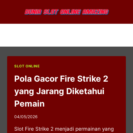
Skip
to
content
Slot Fire Strike 2
SLOT ONLINE
Pola Gacor Fire Strike 2
yang Jarang Diketahui
Pemain
04/05/2026
Slot Fire Strike 2 menjadi permainan yang