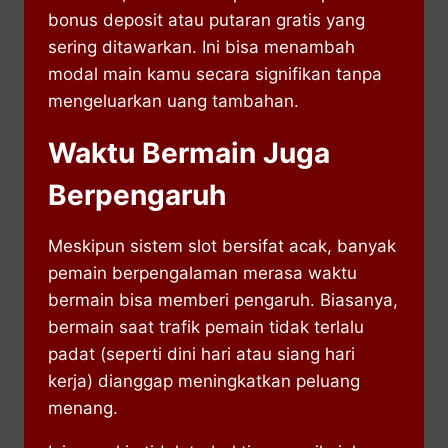
bonus deposit atau putaran gratis yang
sering ditawarkan. Ini bisa menambah
modal main kamu secara signifikan tanpa
mengeluarkan uang tambahan.
Waktu Bermain Juga
Berpengaruh
Meskipun sistem slot bersifat acak, banyak
pemain berpengalaman merasa waktu
bermain bisa memberi pengaruh. Biasanya,
bermain saat trafik pemain tidak terlalu
padat (seperti dini hari atau siang hari
kerja) dianggap meningkatkan peluang
menang.