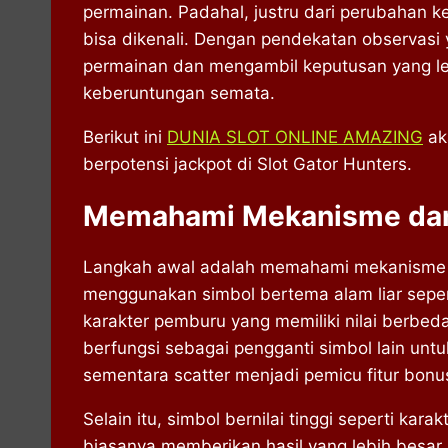
permainan. Padahal, justru dari perubahan ke
bisa dikenali. Dengan pendekatan observa
permainan dan mengambil keputusan yang le
keberuntungan semata.
Berikut ini
DUNIA SLOT ONLINE AMAZING
ak
berpotensi jackpot di Slot Gator Hunters.
Memahami Mekanisme dan 
Langkah awal adalah memahami mekanisme da
menggunakan simbol bertema alam liar seperti
karakter pemburu yang memiliki nilai berbe
berfungsi sebagai pengganti simbol lain u
sementara scatter menjadi pemicu fitur bonu
Selain itu, simbol bernilai tinggi seperti kar
biasanya memberikan hasil yang lebih besar