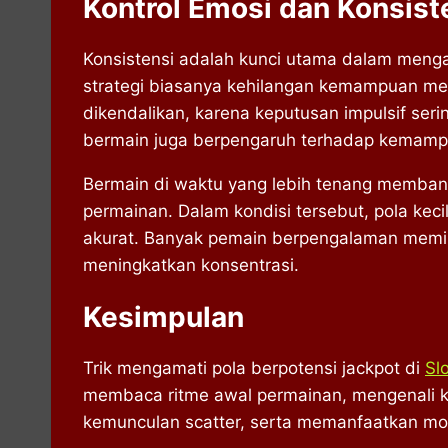
Kontrol Emosi dan Konsist
Konsistensi adalah kunci utama dalam menga
strategi biasanya kehilangan kemampuan me
dikendalikan, karena keputusan impulsif ser
bermain juga berpengaruh terhadap kemamp
Bermain di waktu yang lebih tenang memban
permainan. Dalam kondisi tersebut, pola keci
akurat. Banyak pemain berpengalaman memili
meningkatkan konsentrasi.
Kesimpulan
Trik mengamati pola berpotensi jackpot di
Sl
membaca ritme awal permainan, mengenali 
kemunculan scatter, serta memanfaatkan mo