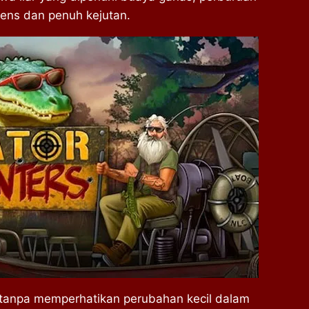
tens dan penuh kejutan.
 tanpa memperhatikan perubahan kecil dalam