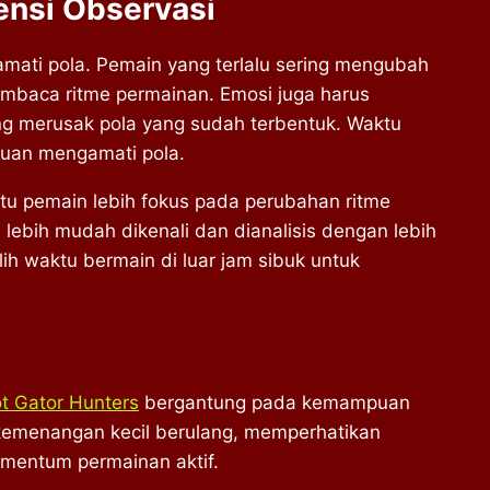
ensi Observasi
mati pola. Pemain yang terlalu sering mengubah
mbaca ritme permainan. Emosi juga harus
ing merusak pola yang sudah terbentuk. Waktu
uan mengamati pola.
tu pemain lebih fokus pada perubahan ritme
l lebih mudah dikenali dan dianalisis dengan lebih
h waktu bermain di luar jam sibuk untuk
ot Gator Hunters
bergantung pada kemampuan
kemenangan kecil berulang, memperhatikan
mentum permainan aktif.