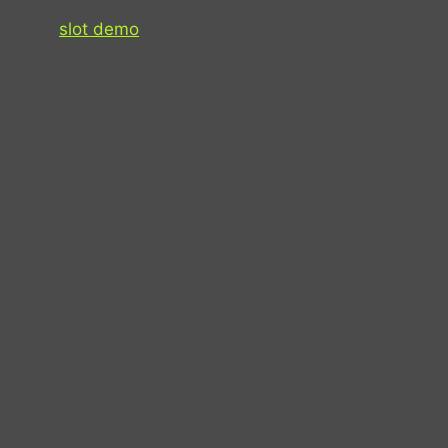
slot demo