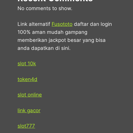
No comments to show.
Link alternatif
Fusototo
daftar dan login
100% aman mudah gampang
memberikan jackpot besar yang bisa
anda dapatkan di sini.
slot 10k
token4d
slot online
link gacor
slot777