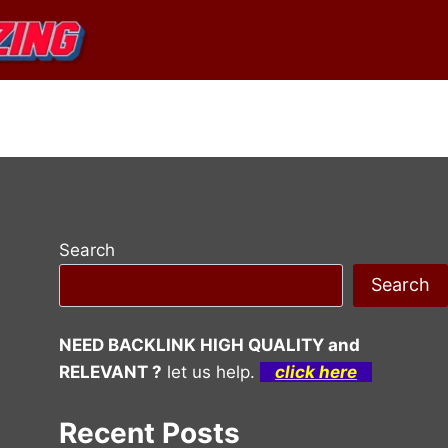
Search
Search
NEED BACKLINK HIGH QUALITY and
RELEVANT ?
let us help.
click here
Recent Posts