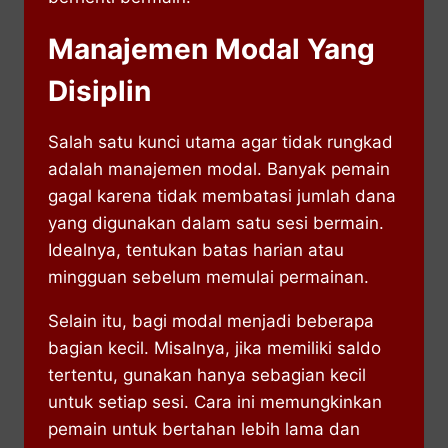
Manajemen Modal Yang
Disiplin
Salah satu kunci utama agar tidak rungkad
adalah manajemen modal. Banyak pemain
gagal karena tidak membatasi jumlah dana
yang digunakan dalam satu sesi bermain.
Idealnya, tentukan batas harian atau
mingguan sebelum memulai permainan.
Selain itu, bagi modal menjadi beberapa
bagian kecil. Misalnya, jika memiliki saldo
tertentu, gunakan hanya sebagian kecil
untuk setiap sesi. Cara ini memungkinkan
pemain untuk bertahan lebih lama dan