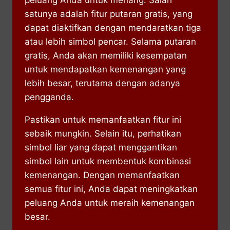
satunya adalah fitur putaran gratis, yang
dapat diaktifkan dengan mendaratkan tiga
atau lebih simbol pencar. Selama putaran
gratis, Anda akan memiliki kesempatan
untuk mendapatkan kemenangan yang
lebih besar, terutama dengan adanya
pengganda.
Pastikan untuk memanfaatkan fitur ini
sebaik mungkin. Selain itu, perhatikan
simbol liar yang dapat menggantikan
simbol lain untuk membentuk kombinasi
kemenangan. Dengan memanfaatkan
semua fitur ini, Anda dapat meningkatkan
peluang Anda untuk meraih kemenangan
besar.