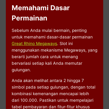
Memahami Dasar
Permainan
Sebelum Anda mulai bermain, penting
untuk memahami dasar-dasar permainan
Great Rhino Megaways
. Slot ini
menggunakan mekanisme Megaways, yang
berarti jumlah cara untuk menang
bervariasi setiap kali Anda memutar
gulungan.
Anda akan melihat antara 2 hingga 7
simbol pada setiap gulungan, dengan total
kombinasi kemenangan mencapai lebih
dari 100.000. Pastikan untuk mempelajari
tabel pembayaran dan fitur-fitur khusus