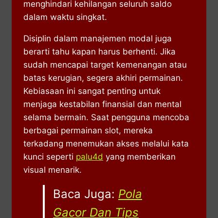
menghindari kehilangan seluruh saldo
dalam waktu singkat.
Disiplin dalam manajemen modal juga
berarti tahu kapan harus berhenti. Jika
sudah mencapai target kemenangan atau
batas kerugian, segera akhiri permainan.
Kebiasaan ini sangat penting untuk
menjaga kestabilan finansial dan mental
selama bermain. Saat pengguna mencoba
berbagai permainan slot, mereka
terkadang menemukan akses melalui kata
kunci seperti
palu4d
yang memberikan
visual menarik.
Baca Juga:
Pola
Gacor Dan Tips