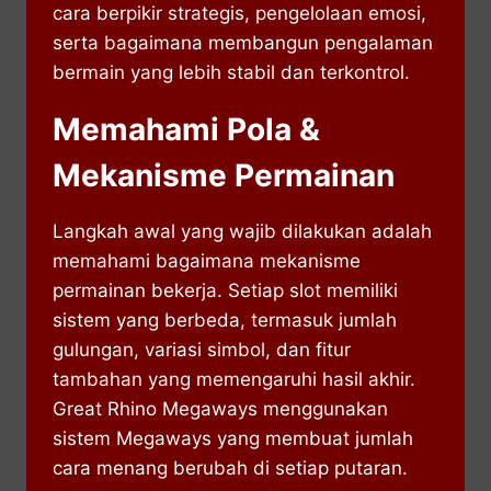
cara berpikir strategis, pengelolaan emosi,
serta bagaimana membangun pengalaman
bermain yang lebih stabil dan terkontrol.
Memahami Pola &
Mekanisme Permainan
Langkah awal yang wajib dilakukan adalah
memahami bagaimana mekanisme
permainan bekerja. Setiap slot memiliki
sistem yang berbeda, termasuk jumlah
gulungan, variasi simbol, dan fitur
tambahan yang memengaruhi hasil akhir.
Great Rhino Megaways menggunakan
sistem Megaways yang membuat jumlah
cara menang berubah di setiap putaran.