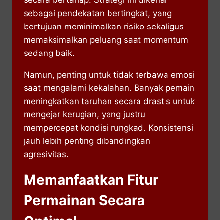
secara bertahap. Strategi ini dikenal
sebagai pendekatan bertingkat, yang
bertujuan meminimalkan risiko sekaligus
memaksimalkan peluang saat momentum
sedang baik.
Namun, penting untuk tidak terbawa emosi
saat mengalami kekalahan. Banyak pemain
meningkatkan taruhan secara drastis untuk
mengejar kerugian, yang justru
mempercepat kondisi rungkad. Konsistensi
jauh lebih penting dibandingkan
agresivitas.
Memanfaatkan Fitur
Permainan Secara