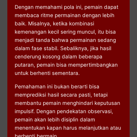
Dengan memahami pola ini, pemain dapat
membaca ritme permainan dengan lebih
baik. Misalnya, ketika kombinasi
kemenangan kecil sering muncul, itu bisa
menjadi tanda bahwa permainan sedang
dalam fase stabil. Sebaliknya, jika hasil
cenderung kosong dalam beberapa
putaran, pemain bisa mempertimbangkan
untuk berhenti sementara.
Pemahaman ini bukan berarti bisa
memprediksi hasil secara pasti, tetapi
membantu pemain menghindari keputusan
impulsif. Dengan pendekatan observasi,
pemain akan lebih disiplin dalam
menentukan kapan harus melanjutkan atau
berhenti bermain.