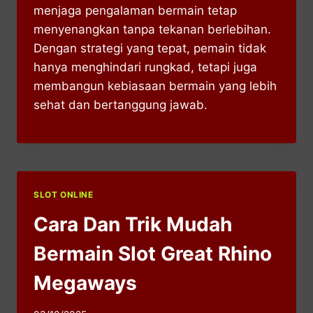
menjaga pengalaman bermain tetap
menyenangkan tanpa tekanan berlebihan.
Dengan strategi yang tepat, pemain tidak
hanya menghindari rungkad, tetapi juga
membangun kebiasaan bermain yang lebih
sehat dan bertanggung jawab.
SLOT ONLINE
Cara Dan Trik Mudah
Bermain Slot Great Rhino
Megaways