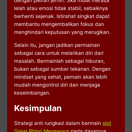
dengan pikiran jernih. Jika mulai merasa
lelah atau emosi tidak stabil, sebaiknya
berhenti sejenak. Istirahat singkat dapat
membantu mengembalikan fokus dan
menghindari keputusan yang merugikan.
Selain itu, jangan jadikan permainan
sebagai cara untuk melarikan diri dari
masalah. Bermainlah sebagai hiburan,
bukan sebagai sumber tekanan. Dengan
mindset yang sehat, pemain akan lebih
mudah mengontrol diri dan menjaga
keseimbangan.
Kesimpulan
Strategi anti rungkad dalam bermain
slot
Great Rhino Megaways
pada dasarnya