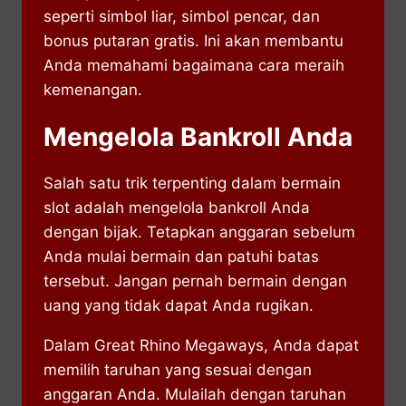
seperti simbol liar, simbol pencar, dan
bonus putaran gratis. Ini akan membantu
Anda memahami bagaimana cara meraih
kemenangan.
Mengelola Bankroll Anda
Salah satu trik terpenting dalam bermain
slot adalah mengelola bankroll Anda
dengan bijak. Tetapkan anggaran sebelum
Anda mulai bermain dan patuhi batas
tersebut. Jangan pernah bermain dengan
uang yang tidak dapat Anda rugikan.
Dalam Great Rhino Megaways, Anda dapat
memilih taruhan yang sesuai dengan
anggaran Anda. Mulailah dengan taruhan