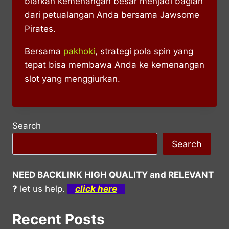
biarkan kemenangan besar menjadi bagian
dari petualangan Anda bersama Jawsome
Pirates.
Bersama
pakhoki
, strategi pola spin yang
tepat bisa membawa Anda ke kemenangan
slot yang menggiurkan.
Search
Search
NEED BACKLINK HIGH QUALITY and RELEVANT
?
let us help.
click here
Recent Posts