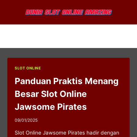
Skip
to
content
Slot Jawsome Pirates
SLOT ONLINE
Panduan Praktis Menang
Besar Slot Online
Jawsome Pirates
09/01/2025
Slot Online Jawsome Pirates hadir dengan