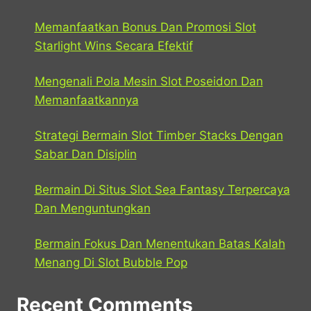
Memanfaatkan Bonus Dan Promosi Slot
Starlight Wins Secara Efektif
Mengenali Pola Mesin Slot Poseidon Dan
Memanfaatkannya
Strategi Bermain Slot Timber Stacks Dengan
Sabar Dan Disiplin
Bermain Di Situs Slot Sea Fantasy Terpercaya
Dan Menguntungkan
Bermain Fokus Dan Menentukan Batas Kalah
Menang Di Slot Bubble Pop
Recent Comments