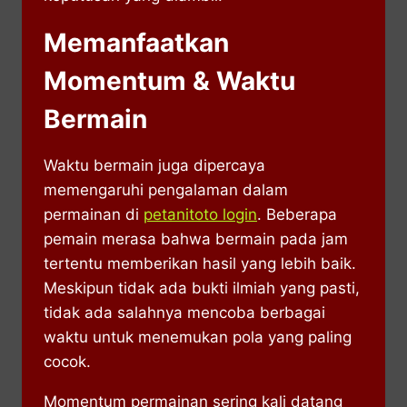
Memanfaatkan
Momentum & Waktu
Bermain
Waktu bermain juga dipercaya
memengaruhi pengalaman dalam
permainan di
petanitoto login
. Beberapa
pemain merasa bahwa bermain pada jam
tertentu memberikan hasil yang lebih baik.
Meskipun tidak ada bukti ilmiah yang pasti,
tidak ada salahnya mencoba berbagai
waktu untuk menemukan pola yang paling
cocok.
Momentum permainan sering kali datang