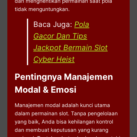
dan menghentikan permainan saat pola
tidak menguntungkan.
Baca Juga:
Pola
Gacor Dan Tips
Jackpot Bermain Slot
Cyber Heist
Pentingnya Manajemen
Modal & Emosi
Manajemen modal adalah kunci utama
dalam permainan slot. Tanpa pengelolaan
yang baik, Anda bisa kehilangan kontrol
dan membuat keputusan yang kurang