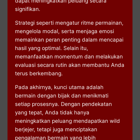
dapat meningkatkan peluang secara
signifikan.
Strategi seperti mengatur ritme permainan,
mengelola modal, serta menjaga emosi
memainkan peran penting dalam mencapai
hasil yang optimal. Selain itu,
memanfaatkan momentum dan melakukan
evaluasi secara rutin akan membantu Anda
terus berkembang.
Pada akhirnya, kunci utama adalah
bermain dengan bijak dan menikmati
setiap prosesnya. Dengan pendekatan
yang tepat, Anda tidak hanya
meningkatkan peluang mendapatkan wild
berjejer, tetapi juga menciptakan
pengalaman bermain yang lebih