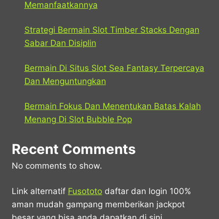
Memanfaatkannya
Strategi Bermain Slot Timber Stacks Dengan
Sabar Dan Disiplin
Bermain Di Situs Slot Sea Fantasy Terpercaya
Dan Menguntungkan
Bermain Fokus Dan Menentukan Batas Kalah
Menang Di Slot Bubble Pop
Recent Comments
No comments to show.
Link alternatif
Fusototo
daftar dan login 100%
aman mudah gampang memberikan jackpot
besar yang bisa anda dapatkan di sini.