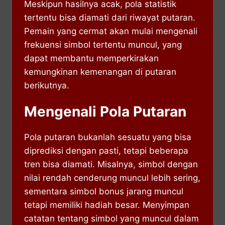
Meskipun hasilnya acak, pola statistik
tertentu bisa diamati dari riwayat putaran.
Pemain yang cermat akan mulai mengenali
frekuensi simbol tertentu muncul, yang
dapat membantu memperkirakan
kemungkinan kemenangan di putaran
berikutnya.
Mengenali Pola Putaran
Pola putaran bukanlah sesuatu yang bisa
diprediksi dengan pasti, tetapi beberapa
tren bisa diamati. Misalnya, simbol dengan
nilai rendah cenderung muncul lebih sering,
sementara simbol bonus jarang muncul
tetapi memiliki hadiah besar. Menyimpan
catatan tentang simbol yang muncul dalam