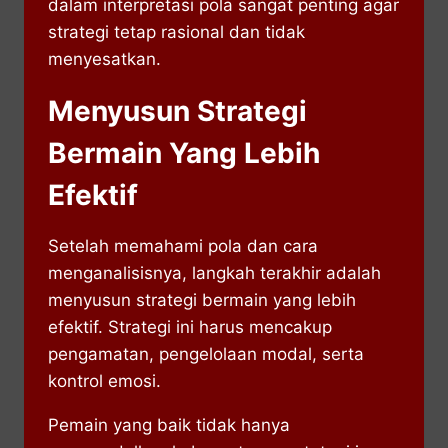
dalam interpretasi pola sangat penting agar
strategi tetap rasional dan tidak
menyesatkan.
Menyusun Strategi
Bermain Yang Lebih
Efektif
Setelah memahami pola dan cara
menganalisisnya, langkah terakhir adalah
menyusun strategi bermain yang lebih
efektif. Strategi ini harus mencakup
pengamatan, pengelolaan modal, serta
kontrol emosi.
Pemain yang baik tidak hanya