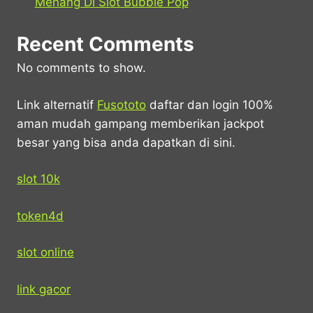
Menang Di Slot Bubble Pop
Recent Comments
No comments to show.
Link alternatif
Fusototo
daftar dan login 100%
aman mudah gampang memberikan jackpot
besar yang bisa anda dapatkan di sini.
slot 10k
token4d
slot online
link gacor