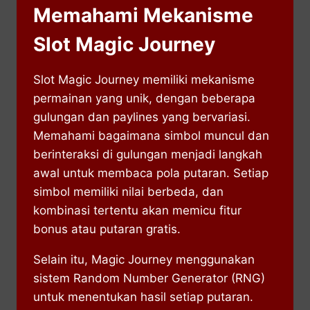
Memahami Mekanisme
Slot Magic Journey
Slot Magic Journey memiliki mekanisme
permainan yang unik, dengan beberapa
gulungan dan paylines yang bervariasi.
Memahami bagaimana simbol muncul dan
berinteraksi di gulungan menjadi langkah
awal untuk membaca pola putaran. Setiap
simbol memiliki nilai berbeda, dan
kombinasi tertentu akan memicu fitur
bonus atau putaran gratis.
Selain itu, Magic Journey menggunakan
sistem Random Number Generator (RNG)
untuk menentukan hasil setiap putaran.