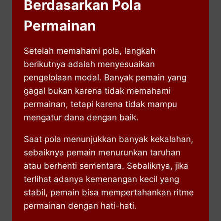
Berdasarkan Pola
Permainan
Setelah memahami pola, langkah
berikutnya adalah menyesuaikan
pengelolaan modal. Banyak pemain yang
gagal bukan karena tidak memahami
permainan, tetapi karena tidak mampu
mengatur dana dengan baik.
Saat pola menunjukkan banyak kekalahan,
sebaiknya pemain menurunkan taruhan
atau berhenti sementara. Sebaliknya, jika
terlihat adanya kemenangan kecil yang
stabil, pemain bisa mempertahankan ritme
permainan dengan hati-hati.