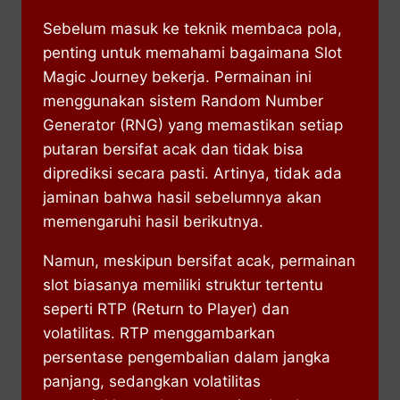
Sebelum masuk ke teknik membaca pola,
penting untuk memahami bagaimana Slot
Magic Journey bekerja. Permainan ini
menggunakan sistem Random Number
Generator (RNG) yang memastikan setiap
putaran bersifat acak dan tidak bisa
diprediksi secara pasti. Artinya, tidak ada
jaminan bahwa hasil sebelumnya akan
memengaruhi hasil berikutnya.
Namun, meskipun bersifat acak, permainan
slot biasanya memiliki struktur tertentu
seperti RTP (Return to Player) dan
volatilitas. RTP menggambarkan
persentase pengembalian dalam jangka
panjang, sedangkan volatilitas