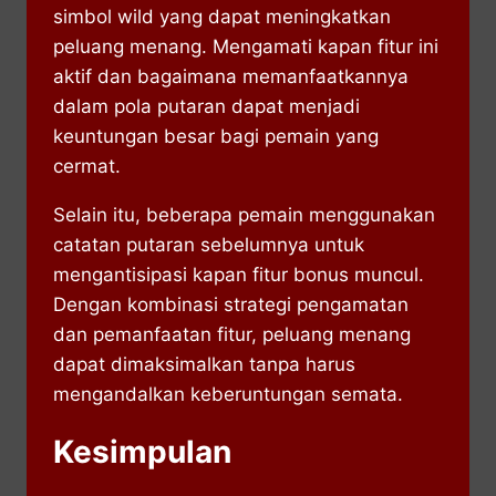
simbol wild yang dapat meningkatkan
peluang menang. Mengamati kapan fitur ini
aktif dan bagaimana memanfaatkannya
dalam pola putaran dapat menjadi
keuntungan besar bagi pemain yang
cermat.
Selain itu, beberapa pemain menggunakan
catatan putaran sebelumnya untuk
mengantisipasi kapan fitur bonus muncul.
Dengan kombinasi strategi pengamatan
dan pemanfaatan fitur, peluang menang
dapat dimaksimalkan tanpa harus
mengandalkan keberuntungan semata.
Kesimpulan