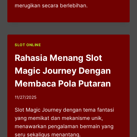
merugikan secara berlebihan.
SLOT ONLINE
Rahasia Menang Slot
Magic Journey Dengan
Membaca Pola Putaran
11/27/2025
Slot Magic Journey dengan tema fantasi
yang memikat dan mekanisme unik,
menawarkan pengalaman bermain yang
seru sekaligus menantang.