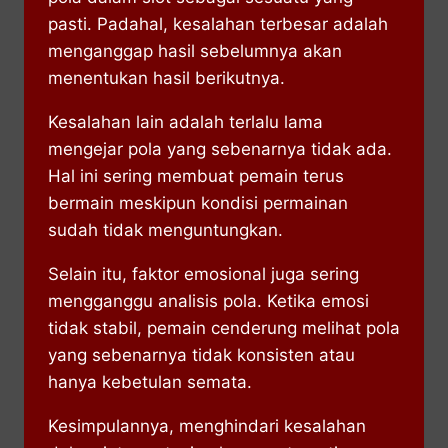
pasti. Padahal, kesalahan terbesar adalah
menganggap hasil sebelumnya akan
menentukan hasil berikutnya.
Kesalahan lain adalah terlalu lama
mengejar pola yang sebenarnya tidak ada.
Hal ini sering membuat pemain terus
bermain meskipun kondisi permainan
sudah tidak menguntungkan.
Selain itu, faktor emosional juga sering
mengganggu analisis pola. Ketika emosi
tidak stabil, pemain cenderung melihat pola
yang sebenarnya tidak konsisten atau
hanya kebetulan semata.
Kesimpulannya, menghindari kesalahan