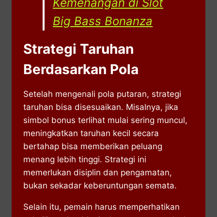
Kemenangan di Slot
Big Bass Bonanza
Strategi Taruhan
Berdasarkan Pola
Setelah mengenali pola putaran, strategi
taruhan bisa disesuaikan. Misalnya, jika
simbol bonus terlihat mulai sering muncul,
meningkatkan taruhan kecil secara
bertahap bisa memberikan peluang
menang lebih tinggi. Strategi ini
memerlukan disiplin dan pengamatan,
bukan sekadar keberuntungan semata.
Selain itu, pemain harus memperhatikan