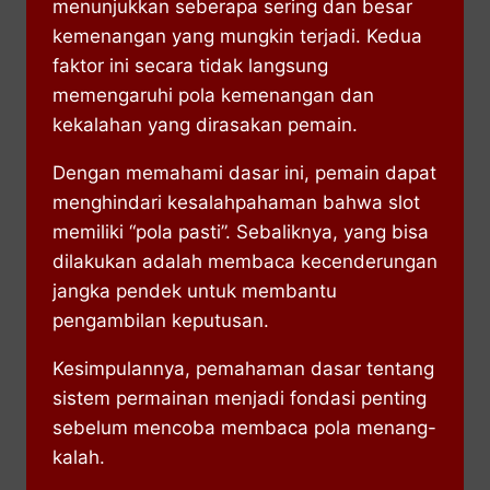
menunjukkan seberapa sering dan besar
kemenangan yang mungkin terjadi. Kedua
faktor ini secara tidak langsung
memengaruhi pola kemenangan dan
kekalahan yang dirasakan pemain.
Dengan memahami dasar ini, pemain dapat
menghindari kesalahpahaman bahwa slot
memiliki “pola pasti”. Sebaliknya, yang bisa
dilakukan adalah membaca kecenderungan
jangka pendek untuk membantu
pengambilan keputusan.
Kesimpulannya, pemahaman dasar tentang
sistem permainan menjadi fondasi penting
sebelum mencoba membaca pola menang-
kalah.