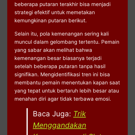
beberapa putaran terakhir bisa menjadi
strategi efektif untuk memetakan
kemungkinan putaran berikut.
Selain itu, pola kemenangan sering kali
muncul dalam gelombang tertentu. Pemain
yang sabar akan melihat bahwa
kemenangan besar biasanya terjadi
setelah beberapa putaran tanpa hasil
signifikan. Mengidentifikasi tren ini bisa
membantu pemain menentukan kapan saat
yang tepat untuk bertaruh lebih besar atau
menahan diri agar tidak terbawa emosi.
Baca Juga:
Trik
Menggandakan