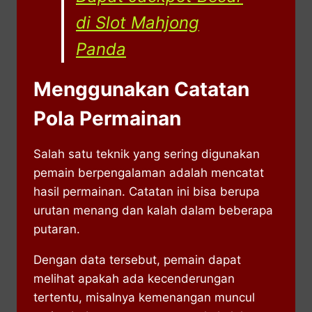
di Slot Mahjong
Panda
Menggunakan Catatan
Pola Permainan
Salah satu teknik yang sering digunakan
pemain berpengalaman adalah mencatat
hasil permainan. Catatan ini bisa berupa
urutan menang dan kalah dalam beberapa
putaran.
Dengan data tersebut, pemain dapat
melihat apakah ada kecenderungan
tertentu, misalnya kemenangan muncul