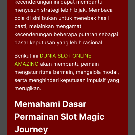
kecenderungan ini dapat membantu
menyusun strategi lebih bijak. Membaca
pola di sini bukan untuk menebak hasil
pasti, melainkan mengamati
kecenderungan beberapa putaran sebagai
dasar keputusan yang lebih rasional.
Berikut ini
DUNIA SLOT ONLINE
AMAZING
akan membantu pemain
mengatur ritme bermain, mengelola modal,
serta menghindari keputusan impulsif yang
merugikan.
Memahami Dasar
Permainan Slot Magic
Journey