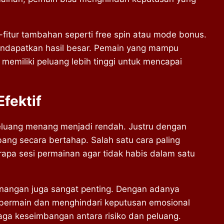
r-fitur tambahan seperti free spin atau mode bonus.
 mendapatkan hasil besar. Pemain yang mampu
memiliki peluang lebih tinggi untuk mencapai
Efektif
eluang menang menjadi rendah. Justru dengan
bang secara bertahap. Salah satu cara paling
apa sesi permainan agar tidak habis dalam satu
nangan juga sangat penting. Dengan adanya
am bermain dan menghindari keputusan emosional
aga keseimbangan antara risiko dan peluang.