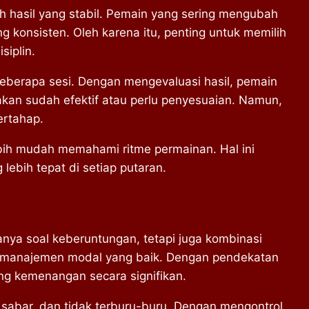
h hasil yang stabil. Pemain yang sering mengubah
ng konsisten. Oleh karena itu, penting untuk memilih
siplin.
beberapa sesi. Dengan mengevaluasi hasil, pemain
akan sudah efektif atau perlu penyesuaian. Namun,
ertahap.
bih mudah memahami ritme permainan. Hal ini
bih tepat di setiap putaran.
nya soal keberuntungan, tetapi juga kombinasi
n manajemen modal yang baik. Dengan pendekatan
ng kemenangan secara signifikan.
 sabar, dan tidak terburu-buru. Dengan mengontrol