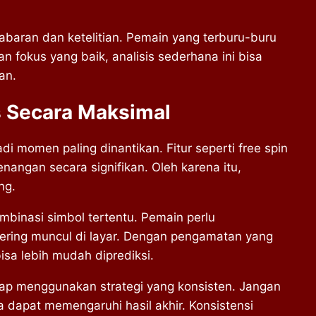
aran dan ketelitian. Pemain yang terburu-buru
 fokus yang baik, analisis sederhana ini bisa
an.
 Secara Maksimal
i momen paling dinantikan. Fitur seperti free spin
nangan secara signifikan. Oleh karena itu,
ng.
binasi simbol tertentu. Pemain perlu
ering muncul di layar. Dengan pengamatan yang
sa lebih mudah diprediksi.
etap menggunakan strategi yang konsisten. Jangan
 dapat memengaruhi hasil akhir. Konsistensi