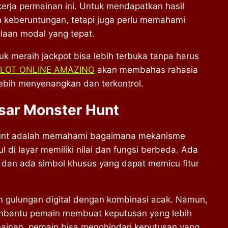
rja permainan ini. Untuk mendapatkan hasil
 keberuntungan, tetapi juga perlu memahami
olaan modal yang tepat.
k meraih jackpot bisa lebih terbuka tanpa harus
SLOT ONLINE AMAZING
akan membahas rahasia
lebih menyenangkan dan terkontrol.
ar Monster Hunt
unt adalah memahami bagaimana mekanisme
 di layar memiliki nilai dan fungsi berbeda. Ada
l, dan ada simbol khusus yang dapat memicu fitur
gulungan digital dengan kombinasi acak. Namun,
mbantu pemain membuat keputusan yang lebih
rmainan, pemain bisa menghindari keputusan yang