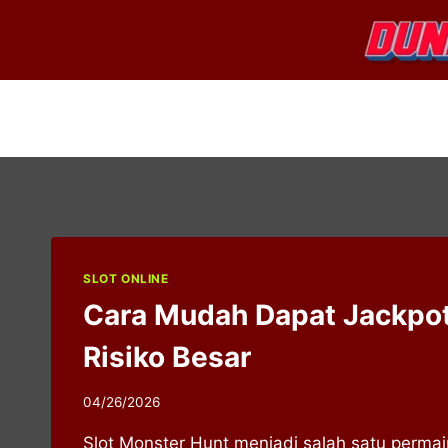
Skip
to
content
SLOT ONLINE
Cara Mudah Dapat Jackpot
Risiko Besar
04/26/2026
Slot Monster Hunt menjadi salah satu permai