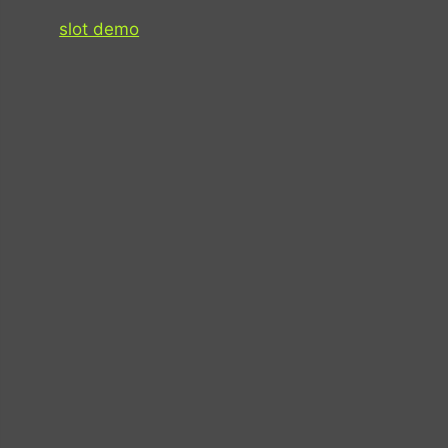
slot demo