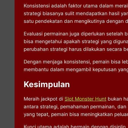
Konsistensi adalah faktor utama dalam merai
strategi biasanya sulit mendapatkan hasil ya
satu pendekatan dan mengikutinya dengan di
Evaluasi permainan juga diperlukan setelah 
bisa mengetahui apakah strategi yang digun
perubahan strategi harus dilakukan secara b
Dengan menjaga konsistensi, pemain bisa le
membantu dalam mengambil keputusan yang le
Kesimpulan
Meraih jackpot di
Slot Monster Hunt
bukan ha
antara strategi, pemahaman permainan, da
yang tepat, pemain bisa meningkatkan pelua
Kunci utama adalah bermain dengan disiplin,