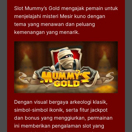
Slot Mummy’s Gold mengajak pemain untuk
menjelajahi misteri Mesir kuno dengan
tema yang menawan dan peluang
kemenangan yang menarik.
Dengan visual bergaya arkeologi klasik,
simbol-simbol ikonik, serta fitur jackpot
dan bonus yang menggiurkan, permainan
ini memberikan pengalaman slot yang