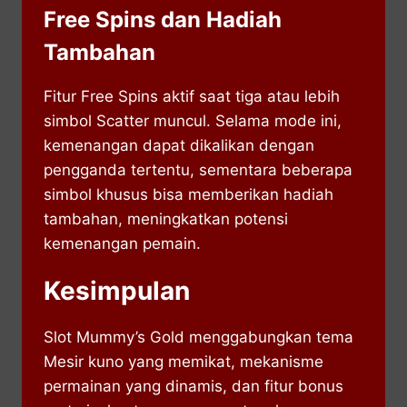
Free Spins dan Hadiah
Tambahan
Fitur Free Spins aktif saat tiga atau lebih
simbol Scatter muncul. Selama mode ini,
kemenangan dapat dikalikan dengan
pengganda tertentu, sementara beberapa
simbol khusus bisa memberikan hadiah
tambahan, meningkatkan potensi
kemenangan pemain.
Kesimpulan
Slot Mummy’s Gold menggabungkan tema
Mesir kuno yang memikat, mekanisme
permainan yang dinamis, dan fitur bonus