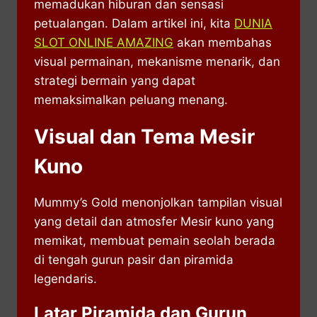
memadukan hiburan dan sensasi
petualangan. Dalam artikel ini, kita
DUNIA
SLOT ONLINE AMAZING
akan membahas
visual permainan, mekanisme menarik, dan
strategi bermain yang dapat
memaksimalkan peluang menang.
Visual dan Tema Mesir
Kuno
Mummy’s Gold menonjolkan tampilan visual
yang detail dan atmosfer Mesir kuno yang
memikat, membuat pemain seolah berada
di tengah gurun pasir dan piramida
legendaris.
Latar Piramida dan Gurun