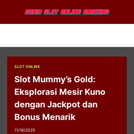
Skip
to
content
Slot Mummy’s Gold
SLOT ONLINE
Slot Mummy’s Gold:
Eksplorasi Mesir Kuno
dengan Jackpot dan
Bonus Menarik
11/16/2025