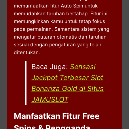
memanfaatkan fitur Auto Spin untuk
memudahkan taruhan bertahap. Fitur ini
memungkinkan kamu untuk tetap fokus
pada permainan. Sementara sistem yang
mengatur putaran otomatis dan taruhan
sesuai dengan pengaturan yang telah
ditentukan.
Baca Juga:
Sensasi
Jackpot Terbesar Slot
Bonanza Gold di Situs
JAMUSLOT
Manfaatkan Fitur Free
Spins & Pengganda