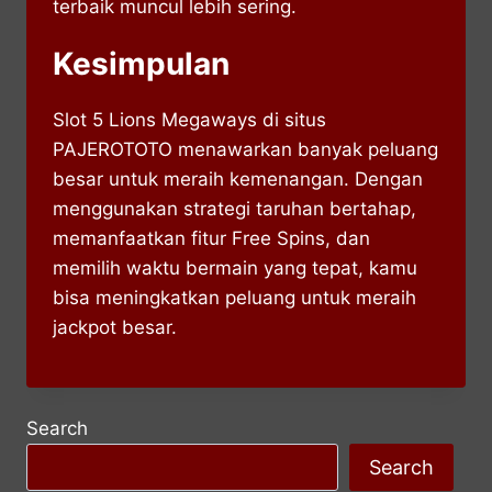
terbaik muncul lebih sering.
Kesimpulan
Slot 5 Lions Megaways di situs
PAJEROTOTO menawarkan banyak peluang
besar untuk meraih kemenangan. Dengan
menggunakan strategi taruhan bertahap,
memanfaatkan fitur Free Spins, dan
memilih waktu bermain yang tepat, kamu
bisa meningkatkan peluang untuk meraih
jackpot besar.
Search
Search