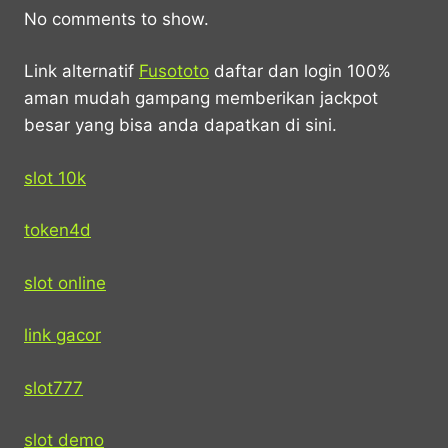
No comments to show.
Link alternatif
Fusototo
daftar dan login 100%
aman mudah gampang memberikan jackpot
besar yang bisa anda dapatkan di sini.
slot 10k
token4d
slot online
link gacor
slot777
slot demo