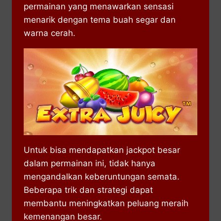
permainan yang menawarkan sensasi
menarik dengan tema buah segar dan
warna cerah.
Untuk bisa mendapatkan jackpot besar
dalam permainan ini, tidak hanya
mengandalkan keberuntungan semata.
Beberapa trik dan strategi dapat
membantu meningkatkan peluang meraih
kemenangan besar.