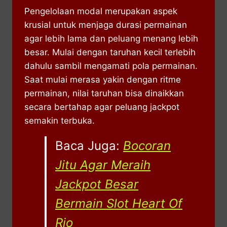
Pengelolaan modal merupakan aspek
krusial untuk menjaga durasi permainan
agar lebih lama dan peluang menang lebih
besar. Mulai dengan taruhan kecil terlebih
dahulu sambil mengamati pola permainan.
Saat mulai merasa yakin dengan ritme
permainan, nilai taruhan bisa dinaikkan
secara bertahap agar peluang jackpot
semakin terbuka.
Baca Juga:
Bocoran
Jitu Agar Meraih
Jackpot Besar
Bermain Slot Heart Of
Rio