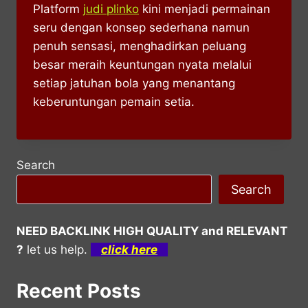
Platform
judi plinko
kini menjadi permainan
seru dengan konsep sederhana namun
penuh sensasi, menghadirkan peluang
besar meraih keuntungan nyata melalui
setiap jatuhan bola yang menantang
keberuntungan pemain setia.
Search
Search
NEED BACKLINK HIGH QUALITY and RELEVANT
?
let us help.
click here
Recent Posts