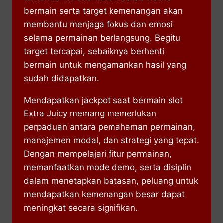
bermain serta target kemenangan akan
membantu menjaga fokus dan emosi
selama permainan berlangsung. Begitu
target tercapai, sebaiknya berhenti
bermain untuk mengamankan hasil yang
sudah didapatkan.
Mendapatkan jackpot saat bermain slot
Extra Juicy memang memerlukan
perpaduan antara pemahaman permainan,
manajemen modal, dan strategi yang tepat.
Dengan mempelajari fitur permainan,
memanfaatkan mode demo, serta disiplin
dalam menetapkan batasan, peluang untuk
mendapatkan kemenangan besar dapat
meningkat secara signifikan.