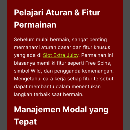
Pelajari Aturan & Fitur
Permainan
Sebelum mulai bermain, sangat penting
memahami aturan dasar dan fitur khusus
yang ada di
Slot Extra Juicy
. Permainan ini
biasanya memiliki fitur seperti Free Spins,
simbol Wild, dan pengganda kemenangan.
Mengetahui cara kerja setiap fitur tersebut
dapat membantu dalam menentukan
langkah terbaik saat bermain.
Manajemen Modal yang
Tepat