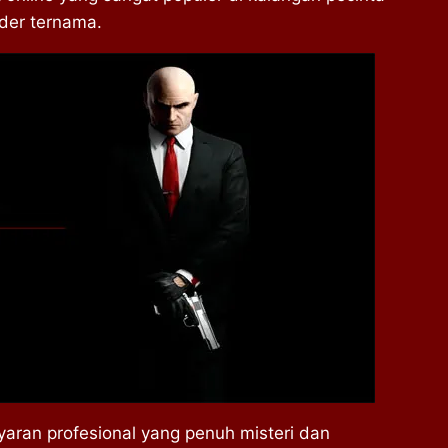
der ternama.
yaran profesional yang penuh misteri dan