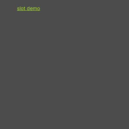
slot demo