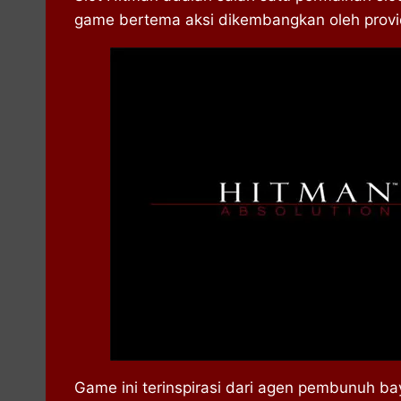
game bertema aksi dikembangkan oleh provi
Game ini terinspirasi dari agen pembunuh ba