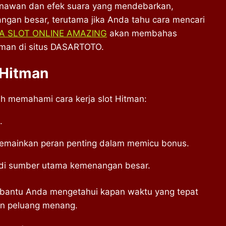
menawan dan efek suara yang mendebarkan,
ngan besar, terutama jika Anda tahu cara mencari
A SLOT ONLINE AMAZING
akan membahas
itman di situs DASARTOTO.
 Hitman
h memahami cara kerja slot Hitman:
.
 memainkan peran penting dalam memicu bonus.
jadi sumber utama kemenangan besar.
bantu Anda mengetahui kapan waktu yang tepat
n peluang menang.