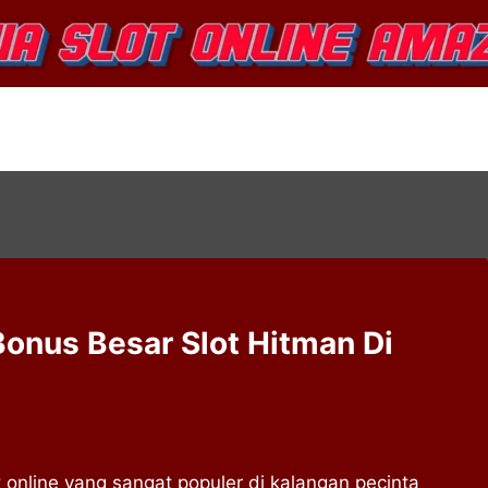
Slot Online Hitman
onus Besar Slot Hitman Di
 online yang sangat populer di kalangan pecinta