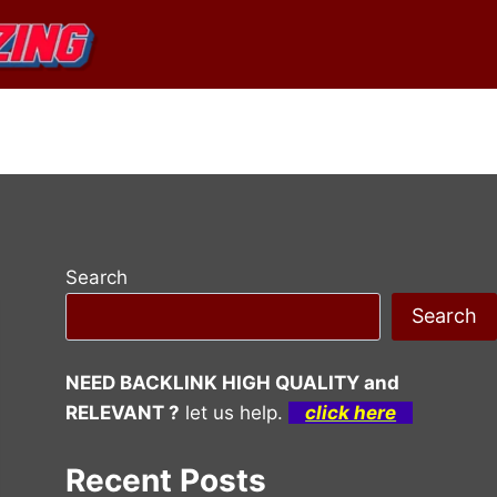
Search
Search
NEED BACKLINK HIGH QUALITY and
RELEVANT ?
let us help.
click here
Recent Posts