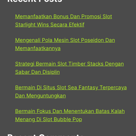
Memanfaatkan Bonus Dan Promosi Slot
Starlight Wins Secara Efektif
Mengenali Pola Mesin Slot Poseidon Dan
Memanfaatkannya
Strategi Bermain Slot Timber Stacks Dengan
Sabar Dan Disiplin
Bermain Di Situs Slot Sea Fantasy Terpercaya
Dan Menguntungkan
Bermain Fokus Dan Menentukan Batas Kalah
Menang Di Slot Bubble Pop