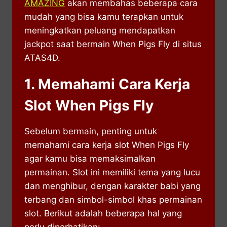
AMAZING
akan membahas beberapa cara
mudah yang bisa kamu terapkan untuk
meningkatkan peluang mendapatkan
jackpot saat bermain When Pigs Fly di situs
ATAS4D.
1. Memahami Cara Kerja
Slot When Pigs Fly
Sebelum bermain, penting untuk
memahami cara kerja slot When Pigs Fly
agar kamu bisa memaksimalkan
permainan. Slot ini memiliki tema yang lucu
dan menghibur, dengan karakter babi yang
terbang dan simbol-simbol khas permainan
slot. Berikut adalah beberapa hal yang