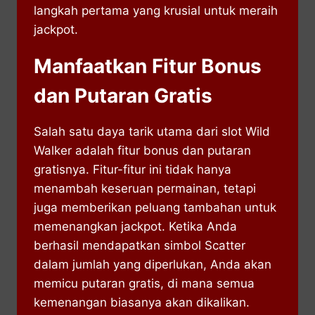
langkah pertama yang krusial untuk meraih
jackpot.
Manfaatkan Fitur Bonus
dan Putaran Gratis
Salah satu daya tarik utama dari slot Wild
Walker adalah fitur bonus dan putaran
gratisnya. Fitur-fitur ini tidak hanya
menambah keseruan permainan, tetapi
juga memberikan peluang tambahan untuk
memenangkan jackpot. Ketika Anda
berhasil mendapatkan simbol Scatter
dalam jumlah yang diperlukan, Anda akan
memicu putaran gratis, di mana semua
kemenangan biasanya akan dikalikan.