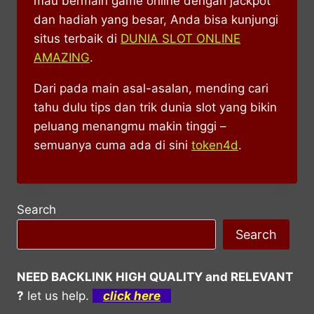
mau bermain game online dengan jackpot
dan hadiah yang besar, Anda bisa kunjungi
situs terbaik di
DUNIA SLOT ONLINE
AMAZING
.
Dari pada main asal-asalan, mending cari
tahu dulu tips dan trik dunia slot yang bikin
peluang menangmu makin tinggi –
semuanya cuma ada di sini
token4d
.
Search
Search
NEED BACKLINK HIGH QUALITY and RELEVANT
?
let us help.
click here