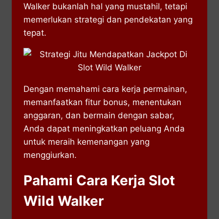
Walker bukanlah hal yang mustahil, tetapi
memerlukan strategi dan pendekatan yang
tepat.
Dengan memahami cara kerja permainan,
memanfaatkan fitur bonus, menentukan
anggaran, dan bermain dengan sabar,
Anda dapat meningkatkan peluang Anda
untuk meraih kemenangan yang
menggiurkan.
Pahami Cara Kerja Slot
Wild Walker