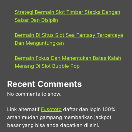
Strategi Bermain Slot Timber Stacks Dengan
Sabar Dan Disiplin
Bermain Di Situs Slot Sea Fantasy Terpercaya
Dan Menguntungkan
Bermain Fokus Dan Menentukan Batas Kalah
Menang Di Slot Bubble Pop
Recent Comments
No comments to show.
Link alternatif
Fusototo
daftar dan login 100%
aman mudah gampang memberikan jackpot
besar yang bisa anda dapatkan di sini.