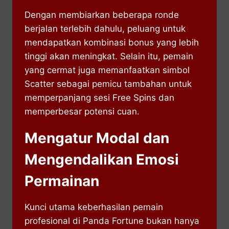
Dengan membiarkan beberapa ronde
berjalan terlebih dahulu, peluang untuk
mendapatkan kombinasi bonus yang lebih
tinggi akan meningkat. Selain itu, pemain
yang cermat juga memanfaatkan simbol
Scatter sebagai pemicu tambahan untuk
memperpanjang sesi Free Spins dan
memperbesar potensi cuan.
Mengatur Modal dan
Mengendalikan Emosi
Permainan
Kunci utama keberhasilan pemain
profesional di Panda Fortune bukan hanya