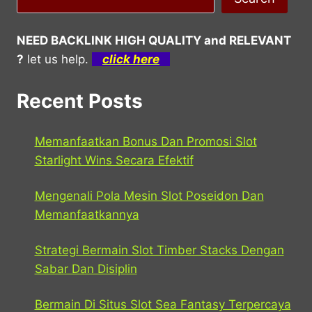
NEED BACKLINK HIGH QUALITY and RELEVANT
?
let us help.
click here
Recent Posts
Memanfaatkan Bonus Dan Promosi Slot
Starlight Wins Secara Efektif
Mengenali Pola Mesin Slot Poseidon Dan
Memanfaatkannya
Strategi Bermain Slot Timber Stacks Dengan
Sabar Dan Disiplin
Bermain Di Situs Slot Sea Fantasy Terpercaya