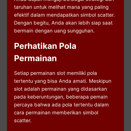
taruhan untuk melihat mana yang paling
efektif dalam mendapatkan simbol scatter.
Dengan begitu, Anda akan lebih siap saat
bermain dengan uang sungguhan.
Perhatikan Pola
Permainan
Setiap permainan slot memiliki pola
tertentu yang bisa Anda amati. Meskipun
slot adalah permainan yang didasarkan
pada keberuntungan, beberapa pemain
percaya bahwa ada pola tertentu dalam
cara permainan memberikan simbol
scatter.