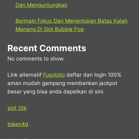
Dan Menguntungkan
Bermain Fokus Dan Menentukan Batas Kalah
Menang Di Slot Bubble Pop
Recent Comments
No comments to show.
Link alternatif
Fusototo
daftar dan login 100%
aman mudah gampang memberikan jackpot
besar yang bisa anda dapatkan di sini.
slot 10k
token4d