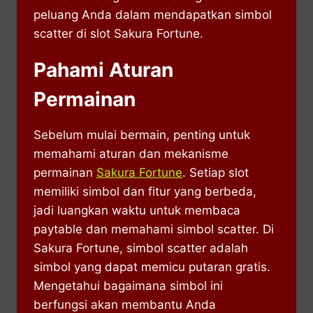
peluang Anda dalam mendapatkan simbol
scatter di slot Sakura Fortune.
Pahami Aturan
Permainan
Sebelum mulai bermain, penting untuk
memahami aturan dan mekanisme
permainan
Sakura Fortune
. Setiap slot
memiliki simbol dan fitur yang berbeda,
jadi luangkan waktu untuk membaca
paytable dan memahami simbol scatter. Di
Sakura Fortune, simbol scatter adalah
simbol yang dapat memicu putaran gratis.
Mengetahui bagaimana simbol ini
berfungsi akan membantu Anda