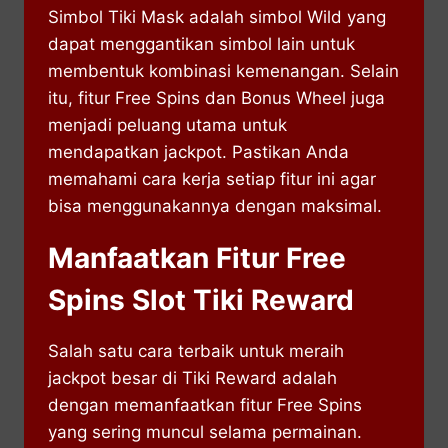
Simbol Tiki Mask adalah simbol Wild yang
dapat menggantikan simbol lain untuk
membentuk kombinasi kemenangan. Selain
itu, fitur Free Spins dan Bonus Wheel juga
menjadi peluang utama untuk
mendapatkan jackpot. Pastikan Anda
memahami cara kerja setiap fitur ini agar
bisa menggunakannya dengan maksimal.
Manfaatkan Fitur Free
Spins Slot Tiki Reward
Salah satu cara terbaik untuk meraih
jackpot besar di Tiki Reward adalah
dengan memanfaatkan fitur Free Spins
yang sering muncul selama permainan.