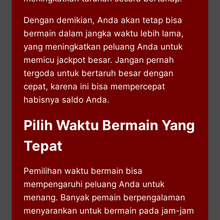
Dengan demikian, Anda akan tetap bisa
bermain dalam jangka waktu lebih lama,
yang meningkatkan peluang Anda untuk
memicu jackpot besar. Jangan pernah
tergoda untuk bertaruh besar dengan
cepat, karena ini bisa mempercepat
habisnya saldo Anda.
Pilih Waktu Bermain Yang
Tepat
Pemilihan waktu bermain bisa
mempengaruhi peluang Anda untuk
menang. Banyak pemain berpengalaman
menyarankan untuk bermain pada jam-jam