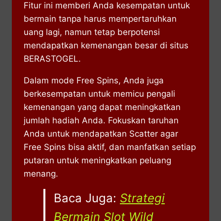
Fitur ini memberi Anda kesempatan untuk
bermain tanpa harus mempertaruhkan
uang lagi, namun tetap berpotensi
mendapatkan kemenangan besar di situs
BERASTOGEL.
Dalam mode Free Spins, Anda juga
berkesempatan untuk memicu pengali
kemenangan yang dapat meningkatkan
jumlah hadiah Anda. Fokuskan taruhan
Anda untuk mendapatkan Scatter agar
Free Spins bisa aktif, dan manfatkan setiap
putaran untuk meningkatkan peluang
menang.
Baca Juga:
Strategi
Bermain Slot Wild