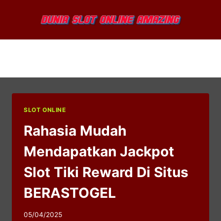
Skip
to
content
Slot Tiki Reward
SLOT ONLINE
Rahasia Mudah
Mendapatkan Jackpot
Slot Tiki Reward Di Situs
BERASTOGEL
05/04/2025