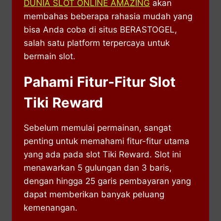
DUNIA SLOT ONLINE AMAZING
akan
membahas beberapa rahasia mudah yang
bisa Anda coba di situs BERASTOGEL,
salah satu platform terpercaya untuk
bermain slot.
Pahami Fitur-Fitur Slot
Tiki Reward
Sebelum memulai permainan, sangat
penting untuk memahami fitur-fitur utama
yang ada pada slot Tiki Reward. Slot ini
menawarkan 5 gulungan dan 3 baris,
dengan hingga 25 garis pembayaran yang
dapat memberikan banyak peluang
kemenangan.