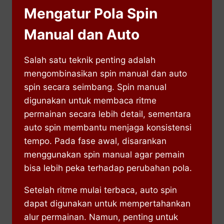
Mengatur Pola Spin
Manual dan Auto
Salah satu teknik penting adalah
mengombinasikan spin manual dan auto
spin secara seimbang. Spin manual
digunakan untuk membaca ritme
permainan secara lebih detail, sementara
auto spin membantu menjaga konsistensi
tempo. Pada fase awal, disarankan
menggunakan spin manual agar pemain
bisa lebih peka terhadap perubahan pola.
Setelah ritme mulai terbaca, auto spin
dapat digunakan untuk mempertahankan
alur permainan. Namun, penting untuk