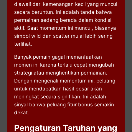
diawali dari kemenangan kecil yang muncul
secara beruntun. Ini adalah tanda bahwa
permainan sedang berada dalam kondisi
aktif. Saat momentum ini muncul, biasanya
simbol wild dan scatter mulai lebih sering
terlihat.
Banyak pemain gagal memanfaatkan
momen ini karena terlalu cepat mengubah
strategi atau menghentikan permainan.
Dengan mengenali momentum ini, peluang
untuk mendapatkan hasil besar akan
meningkat secara signifikan. Ini adalah
sinyal bahwa peluang fitur bonus semakin
dekat.
Pengaturan Taruhan yang