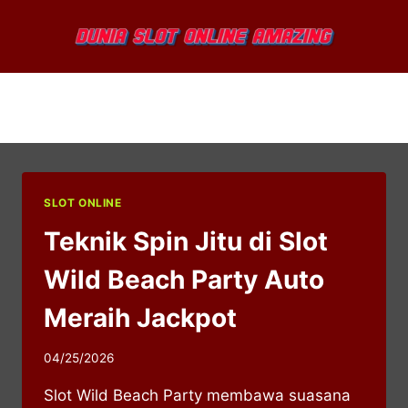
Skip
to
content
Slot Wild Beach Party
SLOT ONLINE
Teknik Spin Jitu di Slot
Wild Beach Party Auto
Meraih Jackpot
04/25/2026
Slot Wild Beach Party membawa suasana