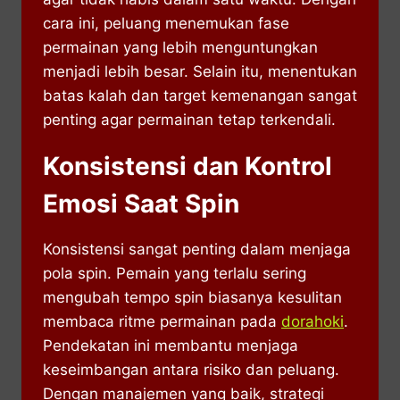
cara ini, peluang menemukan fase
permainan yang lebih menguntungkan
menjadi lebih besar. Selain itu, menentukan
batas kalah dan target kemenangan sangat
penting agar permainan tetap terkendali.
Konsistensi dan Kontrol
Emosi Saat Spin
Konsistensi sangat penting dalam menjaga
pola spin. Pemain yang terlalu sering
mengubah tempo spin biasanya kesulitan
membaca ritme permainan pada
dorahoki
.
Pendekatan ini membantu menjaga
keseimbangan antara risiko dan peluang.
Dengan manajemen yang baik, strategi