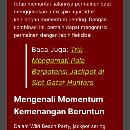
tetap memantau jalannya permainan saat
menggunakan auto spin agar tidak
kehilangan momentum penting. Dengan
kombinasi ini, pemain dapat mengontrol
permainan dengan lebih fleksibel.
Baca Juga:
Trik
Mengamati Pola
Berpotensi Jackpot di
Slot Gator Hunters
Mengenali Momentum
Kemenangan Beruntun
Dalam Wild Beach Party, jackpot sering