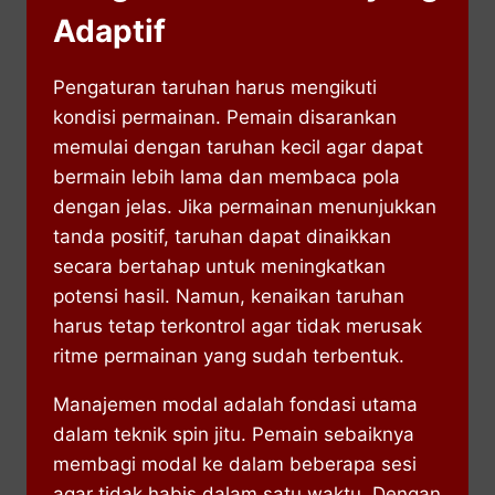
Adaptif
Pengaturan taruhan harus mengikuti
kondisi permainan. Pemain disarankan
memulai dengan taruhan kecil agar dapat
bermain lebih lama dan membaca pola
dengan jelas. Jika permainan menunjukkan
tanda positif, taruhan dapat dinaikkan
secara bertahap untuk meningkatkan
potensi hasil. Namun, kenaikan taruhan
harus tetap terkontrol agar tidak merusak
ritme permainan yang sudah terbentuk.
Manajemen modal adalah fondasi utama
dalam teknik spin jitu. Pemain sebaiknya
membagi modal ke dalam beberapa sesi
agar tidak habis dalam satu waktu. Dengan