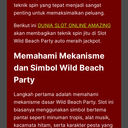
teknik spin yang tepat menjadi sangat
penting untuk memaksimalkan peluang.
Berikut ini
DUNIA SLOT ONLINE AMAZING
akan membagikan teknik spin jitu di Slot
Wild Beach Party auto meraih jackpot.
Memahami Mekanisme
dan Simbol Wild Beach
Party
Langkah pertama adalah memahami
mekanisme dasar Wild Beach Party. Slot ini
biasanya menggunakan simbol bertema
pantai seperti minuman tropis, alat musik,
kacamata hitam, serta karakter pesta yang