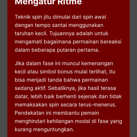
Mengatur Ritme
Teknik spin jitu dimulai dari spin awal
dengan tempo santai menggunakan
taruhan kecil. Tujuannya adalah untuk
mengamati bagaimana permainan bereaksi
dalam beberapa putaran pertama.
Jika dalam fase ini muncul kemenangan
kecil atau simbol bonus mulai terlihat, itu
bisa menjadi tanda bahwa permainan
sedang aktif. Sebaliknya, jika hasil terasa
datar, lebih baik berhenti sejenak dan tidak
memaksakan spin secara terus-menerus.
Pendekatan ini membantu pemain
menghindari kehilangan modal di fase yang
kurang menguntungkan.