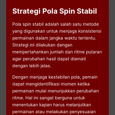
Strategi Pola Spin Stabil
Pola spin stabil adalah salah satu metode
yang digunakan untuk menjaga konsistensi
permainan dalam jangka waktu tertentu.
Strategi ini dilakukan dengan
mempertahankan jumlah dan ritme putaran
agar perubahan hasil dapat diamati
dengan lebih jelas.
Dengan menjaga kestabilan pola, pemain
dapat mengidentifikasi momen ketika
permainan mulai menunjukkan perubahan
ritme. Hal ini sangat berguna untuk
menentukan kapan harus melanjutkan
permainan atau melakukan penyesuaian