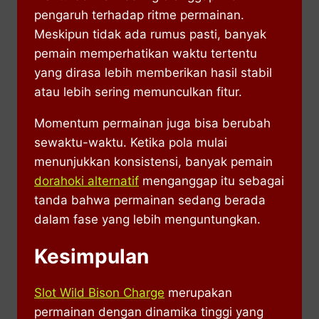
pengaruh terhadap ritme permainan.
Meskipun tidak ada rumus pasti, banyak
pemain memperhatikan waktu tertentu
yang dirasa lebih memberikan hasil stabil
atau lebih sering memunculkan fitur.
Momentum permainan juga bisa berubah
sewaktu-waktu. Ketika pola mulai
menunjukkan konsistensi, banyak pemain
dorahoki alternatif
menganggap itu sebagai
tanda bahwa permainan sedang berada
dalam fase yang lebih menguntungkan.
Kesimpulan
Slot Wild Bison Charge
merupakan
permainan dengan dinamika tinggi yang