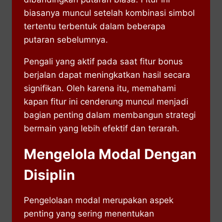
biasanya muncul setelah kombinasi simbol
tertentu terbentuk dalam beberapa
putaran sebelumnya.
Pengali yang aktif pada saat fitur bonus
berjalan dapat meningkatkan hasil secara
signifikan. Oleh karena itu, memahami
kapan fitur ini cenderung muncul menjadi
bagian penting dalam membangun strategi
bermain yang lebih efektif dan terarah.
Mengelola Modal Dengan
Disiplin
Pengelolaan modal merupakan aspek
penting yang sering menentukan