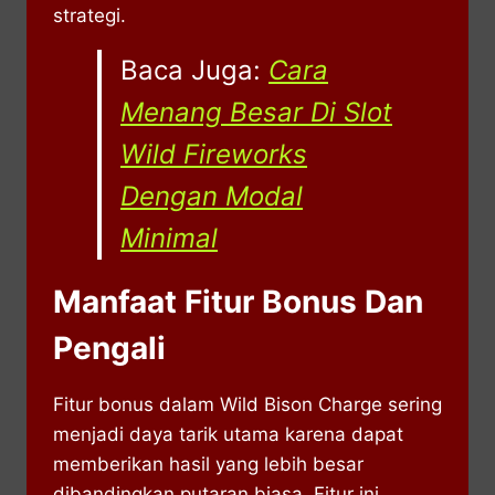
strategi.
Baca Juga:
Cara
Menang Besar Di Slot
Wild Fireworks
Dengan Modal
Minimal
Manfaat Fitur Bonus Dan
Pengali
Fitur bonus dalam Wild Bison Charge sering
menjadi daya tarik utama karena dapat
memberikan hasil yang lebih besar
dibandingkan putaran biasa. Fitur ini