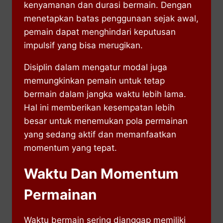
kenyamanan dan durasi bermain. Dengan
menetapkan batas penggunaan sejak awal,
pemain dapat menghindari keputusan
impulsif yang bisa merugikan.
Disiplin dalam mengatur modal juga
memungkinkan pemain untuk tetap
bermain dalam jangka waktu lebih lama.
Hal ini memberikan kesempatan lebih
besar untuk menemukan pola permainan
yang sedang aktif dan memanfaatkan
momentum yang tepat.
Waktu Dan Momentum
Permainan
Waktu bermain sering dianggap memiliki