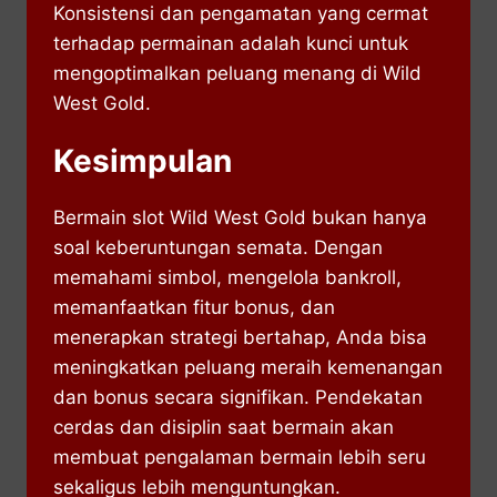
Konsistensi dan pengamatan yang cermat
terhadap permainan adalah kunci untuk
mengoptimalkan peluang menang di Wild
West Gold.
Kesimpulan
Bermain slot Wild West Gold bukan hanya
soal keberuntungan semata. Dengan
memahami simbol, mengelola bankroll,
memanfaatkan fitur bonus, dan
menerapkan strategi bertahap, Anda bisa
meningkatkan peluang meraih kemenangan
dan bonus secara signifikan. Pendekatan
cerdas dan disiplin saat bermain akan
membuat pengalaman bermain lebih seru
sekaligus lebih menguntungkan.