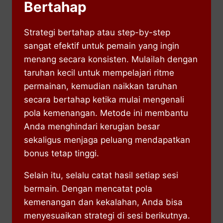
Bertahap
Strategi bertahap atau step-by-step
sangat efektif untuk pemain yang ingin
menang secara konsisten. Mulailah dengan
taruhan kecil untuk mempelajari ritme
permainan, kemudian naikkan taruhan
secara bertahap ketika mulai mengenali
pola kemenangan. Metode ini membantu
Anda menghindari kerugian besar
sekaligus menjaga peluang mendapatkan
bonus tetap tinggi.
Selain itu, selalu catat hasil setiap sesi
bermain. Dengan mencatat pola
kemenangan dan kekalahan, Anda bisa
menyesuaikan strategi di sesi berikutnya.