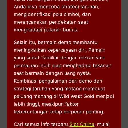
Anda bisa mencoba strategi taruhan,
mengidentifikasi pola simbol, dan
merencanakan pendekatan saat
menghadapi putaran bonus.
Selain itu, bermain demo membantu
meningkatkan kepercayaan diri. Pemain
yang sudah familiar dengan mekanisme
permainan lebih siap menghadapi tekanan
saat bermain dengan uang nyata.
Kombinasi pengalaman dari demo dan
strategi taruhan yang matang membuat
peluang menang di Wild West Gold menjadi
lebih tinggi, meskipun faktor
keberuntungan tetap berperan penting.
Cari semua info terbaru
Slot Online
, mulai