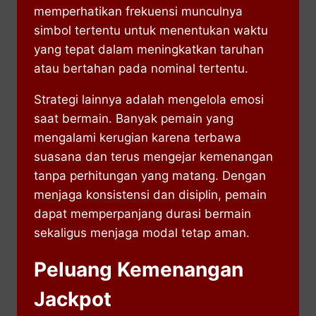
memperhatikan frekuensi munculnya
simbol tertentu untuk menentukan waktu
yang tepat dalam meningkatkan taruhan
atau bertahan pada nominal tertentu.
Strategi lainnya adalah mengelola emosi
saat bermain. Banyak pemain yang
mengalami kerugian karena terbawa
suasana dan terus mengejar kemenangan
tanpa perhitungan yang matang. Dengan
menjaga konsistensi dan disiplin, pemain
dapat memperpanjang durasi bermain
sekaligus menjaga modal tetap aman.
Peluang Kemenangan
Jackpot