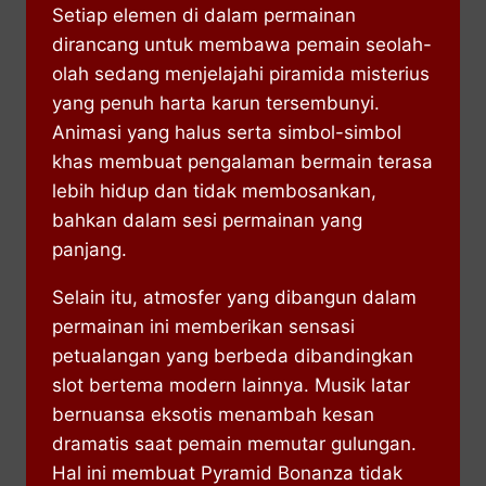
Setiap elemen di dalam permainan
dirancang untuk membawa pemain seolah-
olah sedang menjelajahi piramida misterius
yang penuh harta karun tersembunyi.
Animasi yang halus serta simbol-simbol
khas membuat pengalaman bermain terasa
lebih hidup dan tidak membosankan,
bahkan dalam sesi permainan yang
panjang.
Selain itu, atmosfer yang dibangun dalam
permainan ini memberikan sensasi
petualangan yang berbeda dibandingkan
slot bertema modern lainnya. Musik latar
bernuansa eksotis menambah kesan
dramatis saat pemain memutar gulungan.
Hal ini membuat Pyramid Bonanza tidak