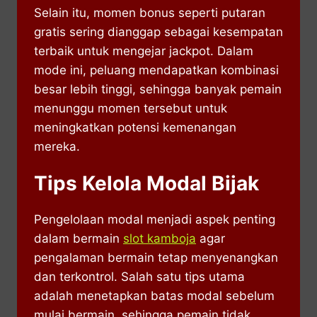
Selain itu, momen bonus seperti putaran
gratis sering dianggap sebagai kesempatan
terbaik untuk mengejar jackpot. Dalam
mode ini, peluang mendapatkan kombinasi
besar lebih tinggi, sehingga banyak pemain
menunggu momen tersebut untuk
meningkatkan potensi kemenangan
mereka.
Tips Kelola Modal Bijak
Pengelolaan modal menjadi aspek penting
dalam bermain
slot kamboja
agar
pengalaman bermain tetap menyenangkan
dan terkontrol. Salah satu tips utama
adalah menetapkan batas modal sebelum
mulai bermain, sehingga pemain tidak