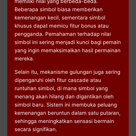
memiliki nilai yang berbeda-beda.
Beberapa simbol biasa memberikan
kemenangan kecil, sementara simbol
khusus dapat memicu fitur bonus atau
pengganda. Pemahaman terhadap nilai
simbol ini sering menjadi kunci bagi pemain
yang ingin memaksimalkan hasil permainan
mereka.
Selain itu, mekanisme gulungan juga sering
dipengaruhi oleh fitur cascade atau
runtuhan simbol, di mana simbol yang
menang akan hilang dan digantikan oleh
simbol baru. Sistem ini membuka peluang
kemenangan beruntun dalam satu putaran,
sehingga meningkatkan sensasi bermain
secara signifikan.