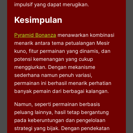
impulsif yang dapat merugikan.
Kesimpulan
Pyramid Bonanza
menawarkan kombinasi
menarik antara tema petualangan Mesir
kuno, fitur permainan yang dinamis, dan
potensi kemenangan yang cukup
menggiurkan. Dengan mekanisme
sederhana namun penuh variasi,
permainan ini berhasil menarik perhatian
banyak pemain dari berbagai kalangan.
Namun, seperti permainan berbasis
peluang lainnya, hasil tetap bergantung
pada keberuntungan dan pengelolaan
strategi yang bijak. Dengan pendekatan