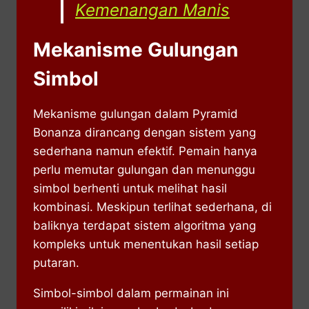
Kemenangan Manis
Mekanisme Gulungan
Simbol
Mekanisme gulungan dalam Pyramid
Bonanza dirancang dengan sistem yang
sederhana namun efektif. Pemain hanya
perlu memutar gulungan dan menunggu
simbol berhenti untuk melihat hasil
kombinasi. Meskipun terlihat sederhana, di
baliknya terdapat sistem algoritma yang
kompleks untuk menentukan hasil setiap
putaran.
Simbol-simbol dalam permainan ini