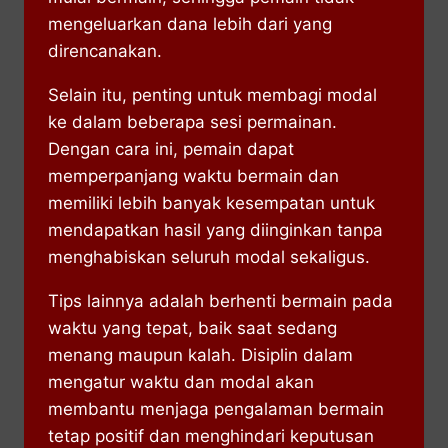
mengeluarkan dana lebih dari yang
direncanakan.
Selain itu, penting untuk membagi modal
ke dalam beberapa sesi permainan.
Dengan cara ini, pemain dapat
memperpanjang waktu bermain dan
memiliki lebih banyak kesempatan untuk
mendapatkan hasil yang diinginkan tanpa
menghabiskan seluruh modal sekaligus.
Tips lainnya adalah berhenti bermain pada
waktu yang tepat, baik saat sedang
menang maupun kalah. Disiplin dalam
mengatur waktu dan modal akan
membantu menjaga pengalaman bermain
tetap positif dan menghindari keputusan