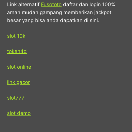
Link alternatif
Fusototo
daftar dan login 100%
aman mudah gampang memberikan jackpot
besar yang bisa anda dapatkan di sini.
slot 10k
token4d
slot online
link gacor
slot777
slot demo