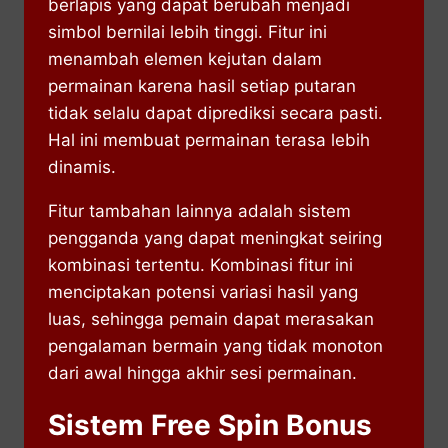
berlapis yang dapat berubah menjadi
simbol bernilai lebih tinggi. Fitur ini
menambah elemen kejutan dalam
permainan karena hasil setiap putaran
tidak selalu dapat diprediksi secara pasti.
Hal ini membuat permainan terasa lebih
dinamis.
Fitur tambahan lainnya adalah sistem
pengganda yang dapat meningkat seiring
kombinasi tertentu. Kombinasi fitur ini
menciptakan potensi variasi hasil yang
luas, sehingga pemain dapat merasakan
pengalaman bermain yang tidak monoton
dari awal hingga akhir sesi permainan.
Sistem Free Spin Bonus