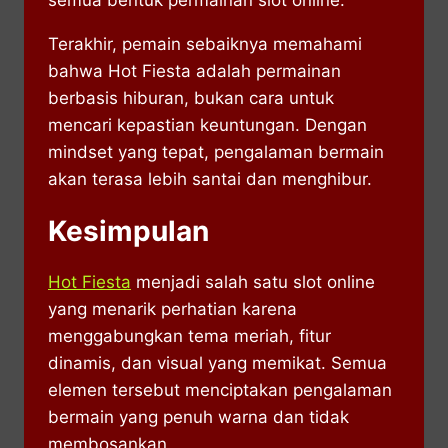
semua bentuk permainan slot online.
Terakhir, pemain sebaiknya memahami
bahwa Hot Fiesta adalah permainan
berbasis hiburan, bukan cara untuk
mencari kepastian keuntungan. Dengan
mindset yang tepat, pengalaman bermain
akan terasa lebih santai dan menghibur.
Kesimpulan
Hot Fiesta
menjadi salah satu slot online
yang menarik perhatian karena
menggabungkan tema meriah, fitur
dinamis, dan visual yang memikat. Semua
elemen tersebut menciptakan pengalaman
bermain yang penuh warna dan tidak
membosankan.