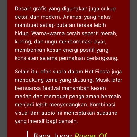
Desain grafis yang digunakan juga cukup
detail dan modern. Animasi yang halus
membuat setiap putaran terasa lebih
hidup. Warna-warna cerah seperti merah,
kuning, dan ungu mendominasi layar,
memberikan kesan energi positif yang
konsisten selama permainan berlangsung.
Selain itu, efek suara dalam Hot Fiesta juga
mendukung tema yang diusung. Musik latar
bernuansa festival menambah kesan
meriah dan membuat pengalaman bermain
menjadi lebih menyenangkan. Kombinasi
visual dan audio ini menciptakan suasana
yang imersif bagi pemain.
Baca Juga:
Power Of