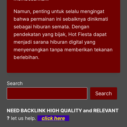
Namun, penting untuk selalu mengingat
bahwa permainan ini sebaiknya dinikmati
sebagai hiburan semata. Dengan
pendekatan yang bijak, Hot Fiesta dapat
menjadi sarana hiburan digital yang
menyenangkan tanpa memberikan tekanan
berlebihan.
Search
Search
NEED BACKLINK HIGH QUALITY and RELEVANT
?
let us help.
click here