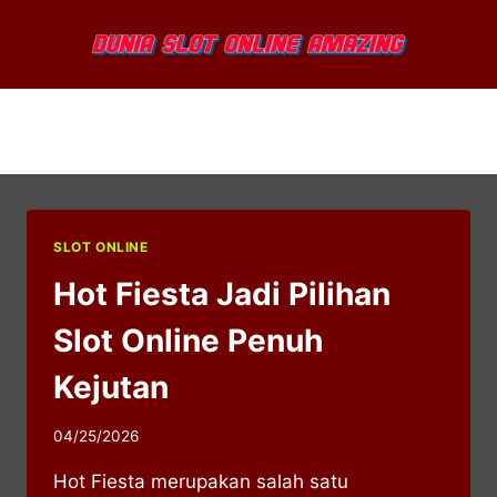
Skip
to
content
spin kejutan besar
SLOT ONLINE
Hot Fiesta Jadi Pilihan
Slot Online Penuh
Kejutan
04/25/2026
Hot Fiesta merupakan salah satu