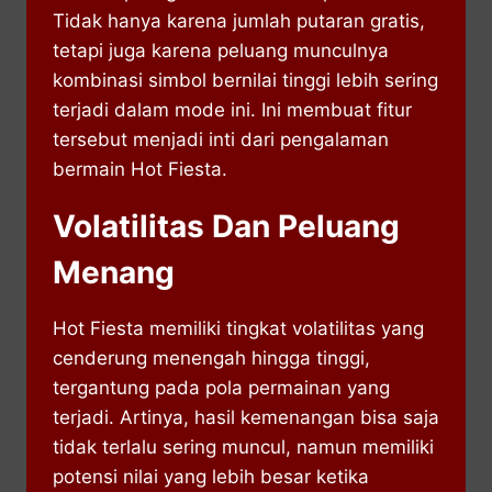
Tidak hanya karena jumlah putaran gratis,
tetapi juga karena peluang munculnya
kombinasi simbol bernilai tinggi lebih sering
terjadi dalam mode ini. Ini membuat fitur
tersebut menjadi inti dari pengalaman
bermain Hot Fiesta.
Volatilitas Dan Peluang
Menang
Hot Fiesta memiliki tingkat volatilitas yang
cenderung menengah hingga tinggi,
tergantung pada pola permainan yang
terjadi. Artinya, hasil kemenangan bisa saja
tidak terlalu sering muncul, namun memiliki
potensi nilai yang lebih besar ketika