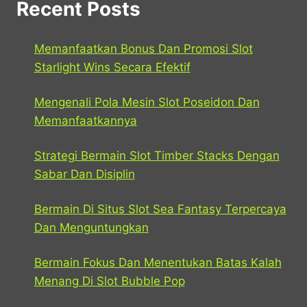
Recent Posts
Memanfaatkan Bonus Dan Promosi Slot
Starlight Wins Secara Efektif
Mengenali Pola Mesin Slot Poseidon Dan
Memanfaatkannya
Strategi Bermain Slot Timber Stacks Dengan
Sabar Dan Disiplin
Bermain Di Situs Slot Sea Fantasy Terpercaya
Dan Menguntungkan
Bermain Fokus Dan Menentukan Batas Kalah
Menang Di Slot Bubble Pop