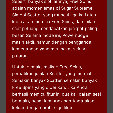
Seperti banyak slot lainnya, Free Spins
adalah momen emas di Sugar Supreme.
Simbol Scatter yang muncul tiga kali atau
lebih akan memicu Free Spins, dan inilah
saat peluang mendapatkan jackpot paling
besar. Selama mode ini, Powernudge
masih aktif, namun dengan pengganda
kemenangan yang meningkat seiring
putaran.
Untuk memaksimalkan Free Spins,
perhatikan jumlah Scatter yang muncul.
Semakin banyak Scatter, semakin banyak
Free Spins yang diberikan. Jika Anda
berhasil memicu fitur ini dua kali dalam sesi
bermain, besar kemungkinan Anda akan
keluar dengan profit signifikan.