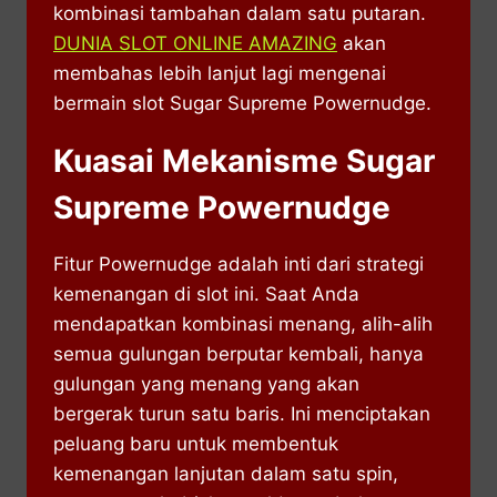
kombinasi tambahan dalam satu putaran.
DUNIA SLOT ONLINE AMAZING
akan
membahas lebih lanjut lagi mengenai
bermain slot Sugar Supreme Powernudge.
Kuasai Mekanisme Sugar
Supreme Powernudge
Fitur Powernudge adalah inti dari strategi
kemenangan di slot ini. Saat Anda
mendapatkan kombinasi menang, alih-alih
semua gulungan berputar kembali, hanya
gulungan yang menang yang akan
bergerak turun satu baris. Ini menciptakan
peluang baru untuk membentuk
kemenangan lanjutan dalam satu spin,