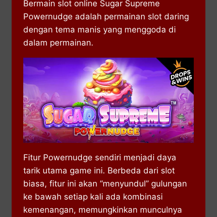
Bermain slot online Sugar Supreme
Powernudge adalah permainan slot daring
dengan tema manis yang menggoda di
dalam permainan.
Fitur Powernudge sendiri menjadi daya
tarik utama game ini. Berbeda dari slot
biasa, fitur ini akan “menyundul” gulungan
ke bawah setiap kali ada kombinasi
kemenangan, memungkinkan munculnya