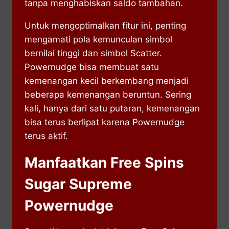
tanpa menghabiskan saldo tambahan.
Untuk mengoptimalkan fitur ini, penting
mengamati pola kemunculan simbol
bernilai tinggi dan simbol Scatter.
Powernudge bisa membuat satu
kemenangan kecil berkembang menjadi
beberapa kemenangan beruntun. Sering
kali, hanya dari satu putaran, kemenangan
bisa terus berlipat karena Powernudge
terus aktif.
Manfaatkan Free Spins
Sugar Supreme
Powernudge