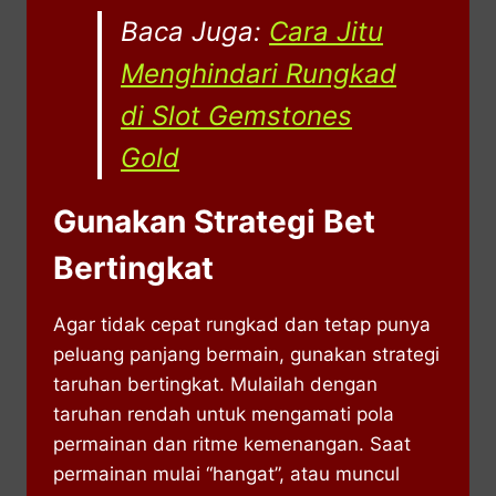
Baca Juga:
Cara Jitu
Menghindari Rungkad
di Slot Gemstones
Gold
Gunakan Strategi Bet
Bertingkat
Agar tidak cepat rungkad dan tetap punya
peluang panjang bermain, gunakan strategi
taruhan bertingkat. Mulailah dengan
taruhan rendah untuk mengamati pola
permainan dan ritme kemenangan. Saat
permainan mulai “hangat”, atau muncul