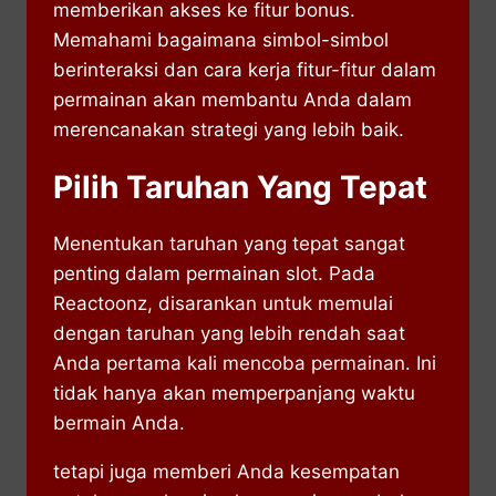
memberikan akses ke fitur bonus.
Memahami bagaimana simbol-simbol
berinteraksi dan cara kerja fitur-fitur dalam
permainan akan membantu Anda dalam
merencanakan strategi yang lebih baik.
Pilih Taruhan Yang Tepat
Menentukan taruhan yang tepat sangat
penting dalam permainan slot. Pada
Reactoonz, disarankan untuk memulai
dengan taruhan yang lebih rendah saat
Anda pertama kali mencoba permainan. Ini
tidak hanya akan memperpanjang waktu
bermain Anda.
tetapi juga memberi Anda kesempatan