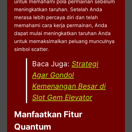
untuk memahami pola permainan sebelum
meningkatkan taruhan. Setelah Anda
merasa lebih percaya diri dan telah
memahami cara kerja permainan, Anda
dapat mulai meningkatkan taruhan Anda
untuk memaksimalkan peluang munculnya
simbol scatter.
Baca Juga:
Strategi
Agar Gondol
Kemenangan Besar di
Slot Gem Elevator
Manfaatkan Fitur
Quantum