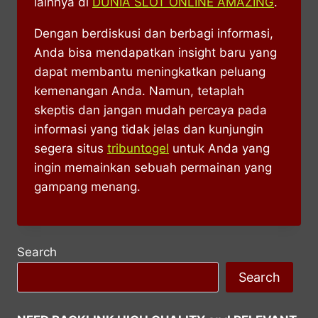
lainnya di
DUNIA SLOT ONLINE AMAZING
.
Dengan berdiskusi dan berbagi informasi,
Anda bisa mendapatkan insight baru yang
dapat membantu meningkatkan peluang
kemenangan Anda. Namun, tetaplah
skeptis dan jangan mudah percaya pada
informasi yang tidak jelas dan kunjungin
segera situs
tribuntogel
untuk Anda yang
ingin memainkan sebuah permainan yang
gampang menang.
Search
Search