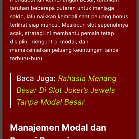
taruhan beberapa putaran untuk menjaga
saldo, lalu naikkan kembali saat peluang bonus
terlihat siap muncul. Meskipun slot sepenuhnya
acak, strategi ini membantu pemain tetap
disiplin, mengontrol modal, dan
memaksimalkan peluang keuntungan tanpa
terburu-buru.
Baca Juga:
Rahasia Menang
Besar Di Slot Joker’s Jewels
Tanpa Modal Besar
Manajemen Modal dan