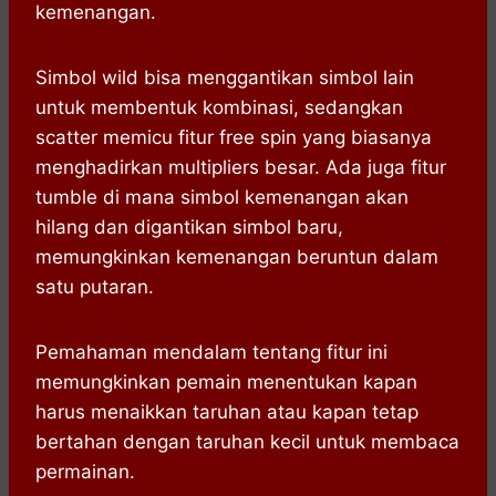
kemenangan.
Simbol wild bisa menggantikan simbol lain
untuk membentuk kombinasi, sedangkan
scatter memicu fitur free spin yang biasanya
menghadirkan multipliers besar. Ada juga fitur
tumble di mana simbol kemenangan akan
hilang dan digantikan simbol baru,
memungkinkan kemenangan beruntun dalam
satu putaran.
Pemahaman mendalam tentang fitur ini
memungkinkan pemain menentukan kapan
harus menaikkan taruhan atau kapan tetap
bertahan dengan taruhan kecil untuk membaca
permainan.