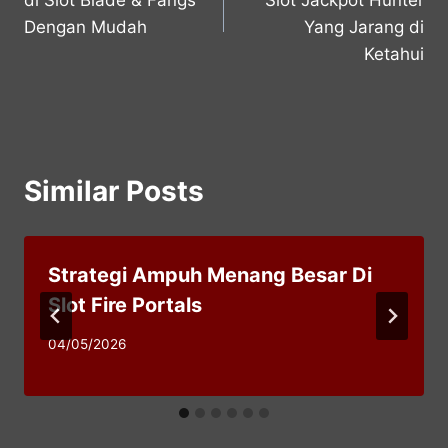
di Slot Blade & Fangs
Slot Jackpot Hunter
Dengan Mudah
Yang Jarang di
Ketahui
Similar Posts
Strategi Ampuh Menang Besar Di
Slot Fire Portals
04/05/2026