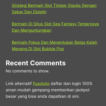
Strategi Bermain Slot Timber Stacks Dengan
Sabar Dan Disiplin
Bermain Di Situs Slot Sea Fantasy Terpercaya
Dan Menguntungkan
Bermain Fokus Dan Menentukan Batas Kalah
Menang Di Slot Bubble Pop
Recent Comments
No comments to show.
Link alternatif
Fusototo
daftar dan login 100%
aman mudah gampang memberikan jackpot
besar yang bisa anda dapatkan di sini.