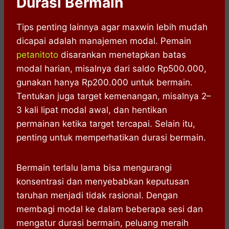
Durasi Bermain
Tips penting lainnya agar maxwin lebih mudah
dicapai adalah manajemen modal. Pemain
petanitoto
disarankan menetapkan batas
modal harian, misalnya dari saldo Rp500.000,
gunakan hanya Rp200.000 untuk bermain.
Tentukan juga target kemenangan, misalnya 2–
3 kali lipat modal awal, dan hentikan
permainan ketika target tercapai. Selain itu,
penting untuk memperhatikan durasi bermain.
Bermain terlalu lama bisa mengurangi
konsentrasi dan menyebabkan keputusan
taruhan menjadi tidak rasional. Dengan
membagi modal ke dalam beberapa sesi dan
mengatur durasi bermain, peluang meraih