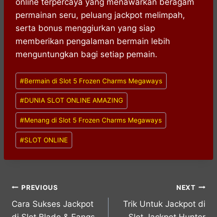
online terpercaya yang menawarkan beragam
permainan seru, peluang jackpot melimpah,
serta bonus menggiurkan yang siap
memberikan pengalaman bermain lebih
menguntungkan bagi setiap pemain.
Post
#
Bermain di Slot 5 Frozen Charms Megaways
Tags:
#
DUNIA SLOT ONLINE AMAZING
#
Menang di Slot 5 Frozen Charms Megaways
#
SLOT ONLINE
Post
PREVIOUS
NEXT
Cara Sukses Jackpot
Trik Untuk Jackpot di
navigation