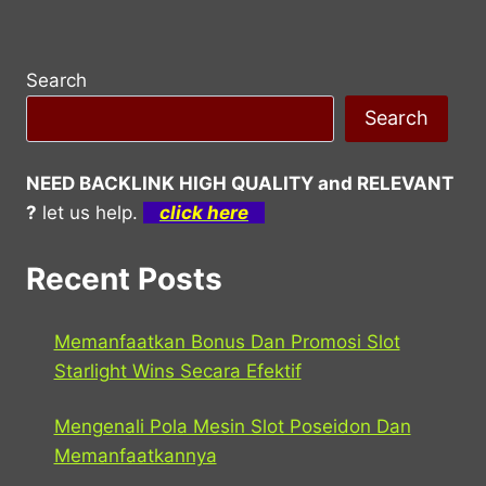
Search
Search
NEED BACKLINK HIGH QUALITY and RELEVANT
?
let us help.
click here
Recent Posts
Memanfaatkan Bonus Dan Promosi Slot
Starlight Wins Secara Efektif
Mengenali Pola Mesin Slot Poseidon Dan
Memanfaatkannya