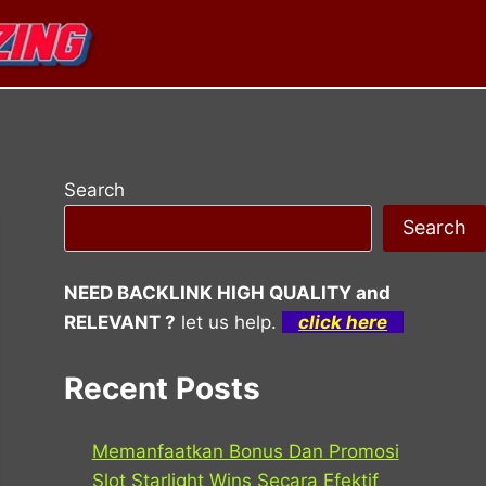
Search
Search
NEED BACKLINK HIGH QUALITY and
RELEVANT ?
let us help.
click here
Recent Posts
Memanfaatkan Bonus Dan Promosi
Slot Starlight Wins Secara Efektif