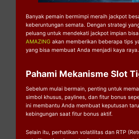
Banyak pemain bermimpi meraih jackpot bes
keberuntungan semata. Dengan strategi yang
peluang untuk mendekati jackpot impian bisa l
AMAZING
akan memberikan beberapa tips ya
yang bisa membuat Anda menjadi kaya raya.
Pahami Mekanisme Slot Tig
Sebelum mulai bermain, penting untuk memaha
simbol khusus, paylines, dan fitur bonus sep
ini membantu Anda membuat keputusan taruh
kebingungan saat fitur bonus aktif.
Selain itu, perhatikan volatilitas dan RTP (Re