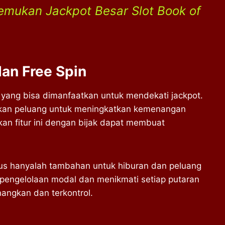
emukan Jackpot Besar Slot Book of
an Free Spin
s yang bisa dimanfaatkan untuk mendekati jackpot.
upakan peluang untuk meningkatkan kemenangan
n fitur ini dengan bijak dapat membuat
bonus hanyalah tambahan untuk hiburan dan peluang
pengelolaan modal dan menikmati setiap putaran
ngkan dan terkontrol.