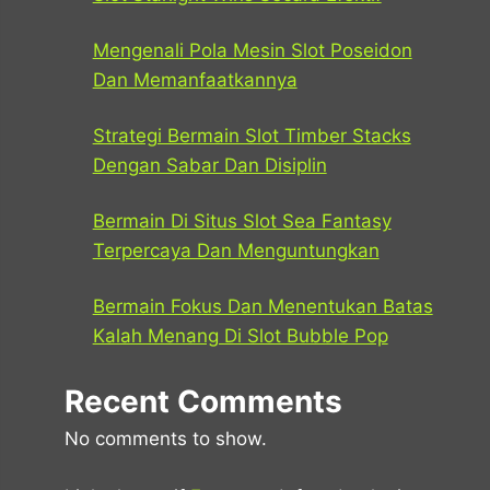
Mengenali Pola Mesin Slot Poseidon
Dan Memanfaatkannya
Strategi Bermain Slot Timber Stacks
Dengan Sabar Dan Disiplin
Bermain Di Situs Slot Sea Fantasy
Terpercaya Dan Menguntungkan
Bermain Fokus Dan Menentukan Batas
Kalah Menang Di Slot Bubble Pop
Recent Comments
No comments to show.