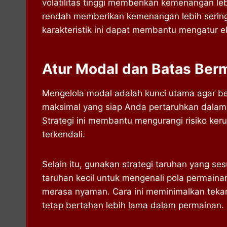
volatilitas tinggi memberikan kemenangan lebi
rendah memberikan kemenangan lebih sering 
karakteristik ini dapat membantu mengatur ek
Atur Modal dan Batas Ber
Mengelola modal adalah kunci utama agar b
maksimal yang siap Anda pertaruhkan dalam s
Strategi ini membantu mengurangi risiko ke
terkendali.
Selain itu, gunakan strategi taruhan yang s
taruhan kecil untuk mengenali pola permaina
merasa nyaman. Cara ini meminimalkan tekan
tetap bertahan lebih lama dalam permainan.