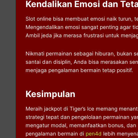
Kendalikan Emosi dan Tet
Slot online bisa membuat emosi naik turun, 
Mengendalikan emosi sangat penting agar tid
Ambil jeda jika merasa frustrasi untuk menjag
Nikmati permainan sebagai hiburan, bukan 
santai dan disiplin, Anda bisa merasakan sen
menjaga pengalaman bermain tetap positif.
Kesimpulan
Meraih jackpot di Tiger’s Ice memang menant
strategi tepat dan pengelolaan permainan 
mengatur modal, memanfaatkan bonus, dan 
pengalaman bermain di
pen4d
lebih menyen