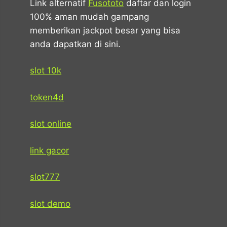
Link alternatif
Fusototo
daftar dan login
100% aman mudah gampang
memberikan jackpot besar yang bisa
anda dapatkan di sini.
slot 10k
token4d
slot online
link gacor
slot777
slot demo