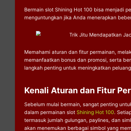
h
a
e
e
k
i
a
c
s
l
y
n
Bermain slot Shining Hot 100 bisa menjadi
t
e
s
e
p
e
menguntungkan jika Anda menerapkan beberap
s
b
e
g
e
A
o
n
r
p
o
g
a
p
k
e
m
r
Memahami aturan dan fitur permainan, melak
memanfaatkan bonus dan promosi, serta berm
langkah penting untuk meningkatkan peluan
Kenali Aturan dan Fitur P
Sebelum mulai bermain, sangat penting untu
dalam permainan slot
Shining Hot 100
. Setia
termasuk jumlah gulungan, paylines, dan si
akan menemukan berbagai simbol yang memilik