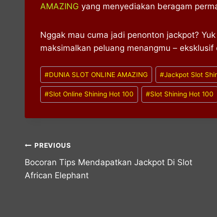
AMAZING
yang menyediakan beragam perma
Nggak mau cuma jadi penonton jackpot? Yuk pe
maksimalkan peluang menangmu – eksklusif d
Post
#
DUNIA SLOT ONLINE AMAZING
#
Jackpot Slot Shi
Tags:
#
Slot Online Shining Hot 100
#
Slot Shining Hot 100
Post
PREVIOUS
Bocoran Tips Mendapatkan Jackpot Di Slot
navigation
African Elephant