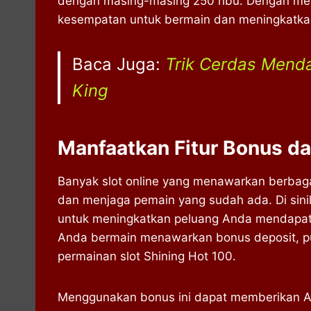
dengan masing-masing 250 ribu. Dengan mem
kesempatan untuk bermain dan meningkatka
Baca Juga:
Trik Cerdas Mend
King
Manfaatkan Fitur Bonus d
Banyak slot online yang menawarkan berbag
dan menjaga pemain yang sudah ada. Di sin
untuk meningkatkan peluang Anda mendapatka
Anda bermain menawarkan bonus deposit, put
permainan slot Shining Hot 100.
Menggunakan bonus ini dapat memberikan A