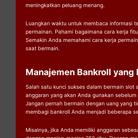
meningkatkan peluang menang.
Luangkan waktu untuk membaca informasi te
permainan. Pahami bagaimana cara kerja fitur-
Semakin Anda memahami cara kerja permain
saat bermain.
Manajemen Bankroll yang 
Salah satu kunci sukses dalam bermain slot 
anggaran yang akan Anda gunakan sebelum m
Jangan pernah bermain dengan uang yang tida
membagi bankroll Anda menjadi beberapa se
Misalnya, jika Anda memiliki anggaran sebes