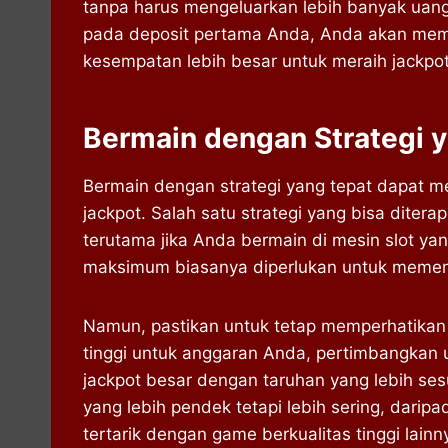
tanpa harus mengeluarkan lebih banyak uan
pada deposit pertama Anda, Anda akan memi
kesempatan lebih besar untuk meraih jackpot
Bermain dengan Strategi 
Bermain dengan strategi yang tepat dapat 
jackpot. Salah satu strategi yang bisa dite
terutama jika Anda bermain di mesin slot ya
maksimum biasanya diperlukan untuk memenu
Namun, pastikan untuk tetap memperhatikan 
tinggi untuk anggaran Anda, pertimbangkan 
jackpot besar dengan taruhan yang lebih sesu
yang lebih pendek tetapi lebih sering, darip
tertarik dengan game berkualitas tinggi la