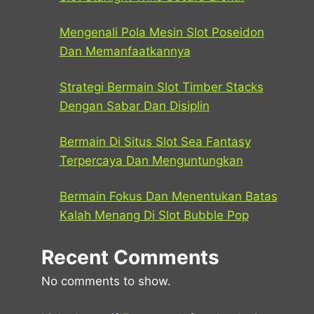
Mengenali Pola Mesin Slot Poseidon
Dan Memanfaatkannya
Strategi Bermain Slot Timber Stacks
Dengan Sabar Dan Disiplin
Bermain Di Situs Slot Sea Fantasy
Terpercaya Dan Menguntungkan
Bermain Fokus Dan Menentukan Batas
Kalah Menang Di Slot Bubble Pop
Recent Comments
No comments to show.