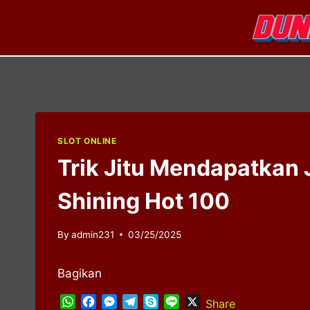
Skip
to
content
SLOT ONLINE
Trik Jitu Mendapatkan 
Shining Hot 100
By
admin231
03/25/2025
Bagikan
W
F
M
T
S
L
X
Share